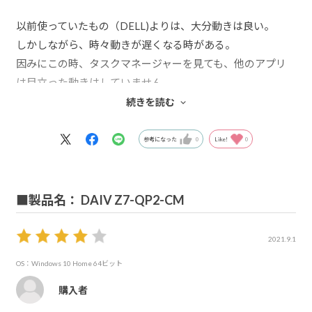
以前使っていたもの（DELL)よりは、大分動きは良い。
しかしながら、時々動きが遅くなる時がある。
因みにこの時、タスクマネージャーを見ても、他のアプリ
は目立った動きはしていません。
部品点数は１００点前後なんですけど。
続きを読む
稀に、メモリ不足のメッセージがでます。
単純にメモリを増やせば直るのかな？
参考になった
0
Like!
0
なんて事を今は考えています。
■製品名： DAIV Z7-QP2-CM
2021.9.1
OS：Windows 10 Home 64ビット
購入者