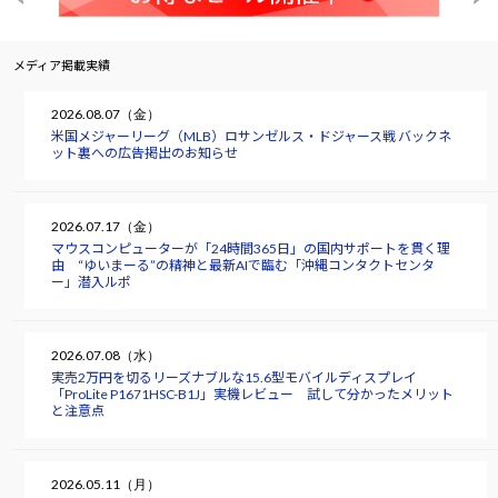
メディア掲載実績
2026.08.07（金）
米国メジャーリーグ（MLB）ロサンゼルス・ドジャース戦 バックネ
ット裏への広告掲出のお知らせ
2026.07.17（金）
マウスコンピューターが「24時間365日」の国内サポートを貫く理
由 “ゆいまーる”の精神と最新AIで臨む「沖縄コンタクトセンタ
ー」潜入ルポ
2026.07.08（水）
実売2万円を切るリーズナブルな15.6型モバイルディスプレイ
「ProLite P1671HSC-B1J」実機レビュー 試して分かったメリット
と注意点
2026.05.11（月）