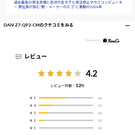
過去最高の受注急増と苦渋の全モデル受注停止――マウスコンピュータ
ー 軣社長が挑む“脱・メーカーのエゴ”と激動の2026年
DAIV Z7-QP2-CMのクチコミをみる
レビュー
4.2
12
レビュー件数：
件
★
5
(6)
★
4
(3)
★
3
(2)
★
2
(1)
★
1
(0)