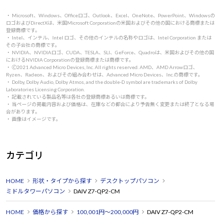
・ Microsoft、Windows、Officeロゴ、Outlook、Excel、OneNote、PowerPoint、Windowsの
ロゴおよびDirectXは、米国Microsoft Corporationの米国およびその他の国における商標または
登録商標です。
・ Intel、インテル、Intel ロゴ、その他のインテルの名称やロゴは、Intel Corporation または
その子会社の商標です。
・ NVIDIA、NVIDIAロゴ、CUDA、TESLA、SLI、GeForce、Quadroは、米国およびその他の国
におけるNVIDIA Corporationの登録商標または商標です。
・ 🄫2021 Advanced Micro Devices, Inc. All rights reserved. AMD、AMD Arrowロゴ、
Ryzen、Radeon、およびその組み合わせは、Advanced Micro Devices、Inc.の商標です。
・ Dolby, Dolby Audio, Dolby Atmos, and the double-D symbol are trademarks of Dolby
Laboratories Licensing Corporation.
・ 記載されている製品名等は各社の登録商標あるいは商標です。
・ 当ページの掲載内容および価格は、在庫などの都合により予告無く変更または終了となる場
合があります。
・ 画像はイメージです。
カテゴリ
HOME
形状・タイプから探す
デスクトップパソコン
ミドルタワーパソコン
DAIV Z7-QP2-CM
HOME
価格から探す
100,001円～200,000円
DAIV Z7-QP2-CM