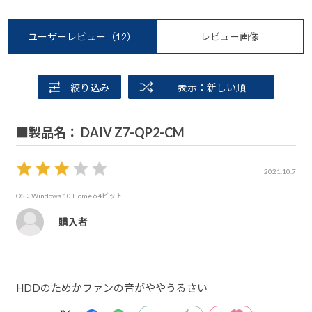
ユーザーレビュー
（12）
レビュー画像
絞り込み
表示：新しい順
■製品名： DAIV Z7-QP2-CM
2021.10.7
OS：Windows 10 Home 64ビット
購入者
HDDのためかファンの音がややうるさい