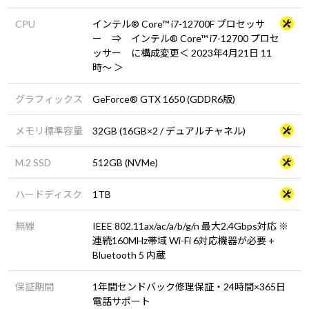
CPU
インテル® Core™ i7-12700F プロセッサ
ー ⇒ インテル® Core™ i7-12700 プロセ
ッサー に構成変更＜ 2023年4月21日 11
時～ ＞
グラフィックス
GeForce® GTX 1650 (GDDR6版)
メモリ標準容量
32GB (16GB×2 / デュアルチャネル)
M.2 SSD
512GB (NVMe)
ハードディスク
1TB
無線
IEEE 802.11ax/ac/a/b/g/n 最大2.4Gbps対応 ※
連続160MHz帯域 Wi-Fi 6対応機器が必要 +
Bluetooth 5 内蔵
保証期間
1年間センドバック修理保証・24時間×365日
電話サポート