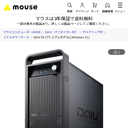
検索
マイページ
カート
店舗情報
メニュー
マウスは3年保証で送料無料
一部対象外の製品あり。詳しくは製品ページにてご確認ください。
マウスコンピューターHOME
DAIV（クリエイターPC）
デスクトップPC
ミドルタワーケース
DAIV Z3 (プレミアムモデル) [ Windows 11 ]
1
12