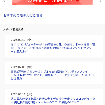
おすすめのモデルはこちら
メディア掲載実績
2026.07.17（金）
マウスコンピューターが「24時間365日」の国内サポートを貫く理
由 “ゆいまーる”の精神と最新AIで臨む「沖縄コンタクトセンタ
ー」潜入ルポ
2026.07.08（水）
実売2万円を切るリーズナブルな15.6型モバイルディスプレイ
「ProLite P1671HSC-B1J」実機レビュー 試して分かったメリット
と注意点
2026.05.11（月）
過去最高の受注急増と苦渋の全モデル受注停止――マウスコンピュータ
ー 軣社長が挑む“脱・メーカーのエゴ”と激動の2026年