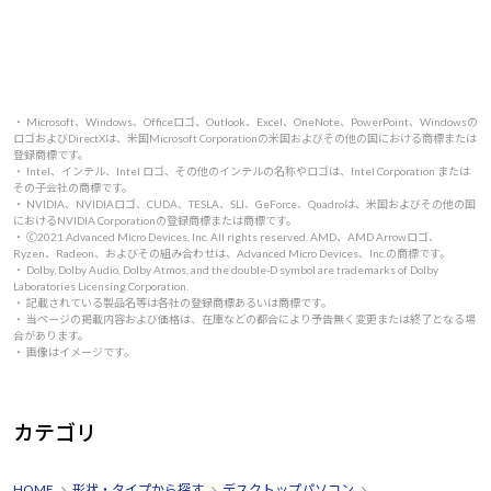
・ Microsoft、Windows、Officeロゴ、Outlook、Excel、OneNote、PowerPoint、Windowsの
ロゴおよびDirectXは、米国Microsoft Corporationの米国およびその他の国における商標または
登録商標です。
・ Intel、インテル、Intel ロゴ、その他のインテルの名称やロゴは、Intel Corporation または
その子会社の商標です。
・ NVIDIA、NVIDIAロゴ、CUDA、TESLA、SLI、GeForce、Quadroは、米国およびその他の国
におけるNVIDIA Corporationの登録商標または商標です。
・ 🄫2021 Advanced Micro Devices, Inc. All rights reserved. AMD、AMD Arrowロゴ、
Ryzen、Radeon、およびその組み合わせは、Advanced Micro Devices、Inc.の商標です。
・ Dolby, Dolby Audio, Dolby Atmos, and the double-D symbol are trademarks of Dolby
Laboratories Licensing Corporation.
・ 記載されている製品名等は各社の登録商標あるいは商標です。
・ 当ページの掲載内容および価格は、在庫などの都合により予告無く変更または終了となる場
合があります。
・ 画像はイメージです。
カテゴリ
HOME
形状・タイプから探す
デスクトップパソコン