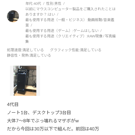
年代:
40代
性別:
男性
以前にマウスコンピューター製品をご購入されたことは
ありますか？:
はい
最も使用する用途（一般・ビジネス）:
動画視聴/音楽鑑
賞
最も使用する用途（ゲーム）:
ゲームはしない
最も使用する用途（クリエイティブ）:
RAW現像 / 写真編
集
処理速度
:満足している
グラフィック性能
:満足している
静音性・発熱
:満足している
4代目
ノート1台、デスクトップ3台目
大体7〜8年でぶっ壊れるマザボがw
だから今回は30万以下で組んだ。前回は40万