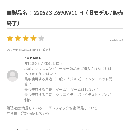
■製品名： 2205Z3-Z690W11-H（旧モデル / 販売
終了）
2023.4.29
OS：Windows 11 Home 64ビット
no name
年代:
50代
性別:
女性
以前にマウスコンピューター製品をご購入されたことは
ありますか？:
はい
最も使用する用途（一般・ビジネス）:
インターネット閲
覧
最も使用する用途（ゲーム）:
ゲームはしない
最も使用する用途（クリエイティブ）:
イラスト / マンガ
制作
処理速度
:満足している
グラフィック性能
:満足している
静音性・発熱
:満足している