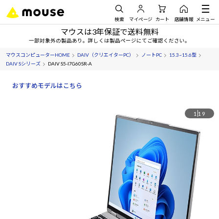
検索
マイページ
カート
店舗情報
メニュー
マウスは3年保証で送料無料
一部対象外の製品あり。詳しくは製品ページにてご確認ください。
マウスコンピューターHOME
DAIV（クリエイターPC）
ノートPC
15.3~15.6型
DAIV Sシリーズ
DAIV S5-I7G60SR-A
おすすめモデルはこちら
1
19