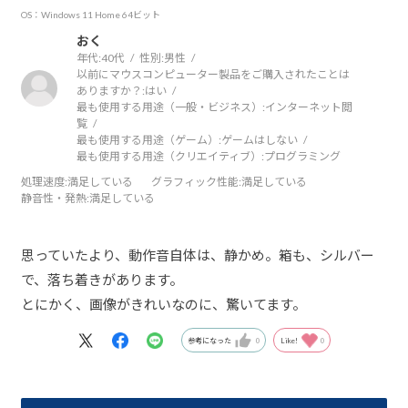
OS：Windows 11 Home 64ビット
おく
年代:
40代
性別:
男性
以前にマウスコンピューター製品をご購入されたことは
ありますか？:
はい
最も使用する用途（一般・ビジネス）:
インターネット閲
覧
最も使用する用途（ゲーム）:
ゲームはしない
最も使用する用途（クリエイティブ）:
プログラミング
処理速度
:満足している
グラフィック性能
:満足している
静音性・発熱
:満足している
思っていたより、動作音自体は、静かめ。箱も、シルバー
で、落ち着きがあります。
とにかく、画像がきれいなのに、驚いてます。
参考になった
0
Like!
0