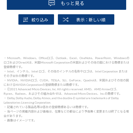
もっと見る
絞り込み
表示：新しい順
・ Microsoft、Windows、Officeロゴ、Outlook、Excel、OneNote、PowerPoint、Windowsの
ロゴおよびDirectXは、米国Microsoft Corporationの米国およびその他の国における商標または
登録商標です。
・ Intel、インテル、Intel ロゴ、その他のインテルの名称やロゴは、Intel Corporation または
その子会社の商標です。
・ NVIDIA、NVIDIAロゴ、CUDA、TESLA、SLI、GeForce、Quadroは、米国およびその他の国
におけるNVIDIA Corporationの登録商標または商標です。
・ 🄫2021 Advanced Micro Devices, Inc. All rights reserved. AMD、AMD Arrowロゴ、
Ryzen、Radeon、およびその組み合わせは、Advanced Micro Devices、Inc.の商標です。
・ Dolby, Dolby Audio, Dolby Atmos, and the double-D symbol are trademarks of Dolby
Laboratories Licensing Corporation.
・ 記載されている製品名等は各社の登録商標あるいは商標です。
・ 当ページの掲載内容および価格は、在庫などの都合により予告無く変更または終了となる場
合があります。
・ 画像はイメージです。