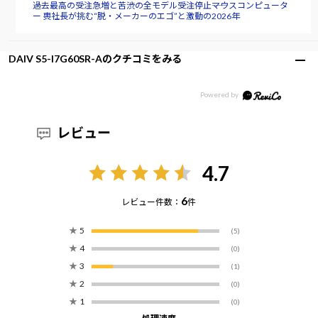
過去最高の受注急増と苦渋の全モデル受注停止――マウスコンピュータ
ー 軣社長が挑む“脱・メーカーのエゴ”と激動の2026年
DAIV S5-I7G60SR-Aのクチコミをみる
レビュー
4.7
6
レビュー件数：
件
★
5
(5)
★
4
(0)
★
3
(1)
★
2
(0)
★
1
(0)