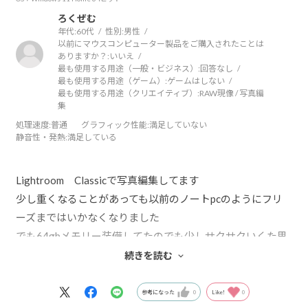
ろくぜむ
年代:
60代
性別:
男性
以前にマウスコンピューター製品をご購入されたことは
ありますか？:
いいえ
最も使用する用途（一般・ビジネス）:
回答なし
最も使用する用途（ゲーム）:
ゲームはしない
最も使用する用途（クリエイティブ）:
RAW現像 / 写真編
集
処理速度
:普通
グラフィック性能
:満足していない
静音性・発熱
:満足している
Lightroom Classicで写真編集してます
少し重くなることがあっても以前のノートpcのようにフリ
ーズまではいかなくなりました
でも64gbメモリー装備してたのでも少しサクサクいくた思
ってたので少し残念です
続きを読む
サクサクの方法があったら教えてください
参考になった
0
Like!
0