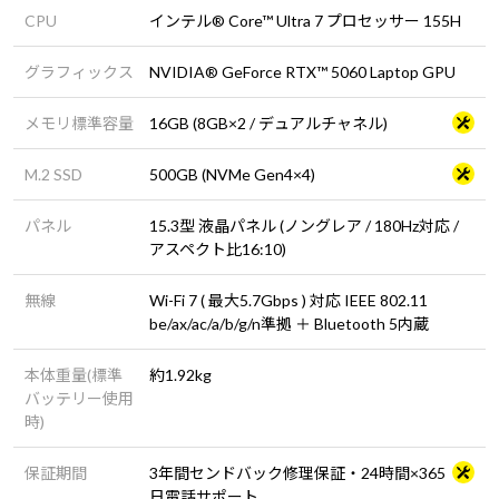
CPU
インテル® Core™ Ultra 7 プロセッサー 155H
グラフィックス
NVIDIA® GeForce RTX™ 5060 Laptop GPU
メモリ標準容量
16GB (8GB×2 / デュアルチャネル)
M.2 SSD
500GB (NVMe Gen4×4)
パネル
15.3型 液晶パネル (ノングレア / 180Hz対応 /
アスペクト比16:10)
無線
Wi-Fi 7 ( 最大5.7Gbps ) 対応 IEEE 802.11
be/ax/ac/a/b/g/n準拠 ＋ Bluetooth 5内蔵
本体重量(標準
約1.92kg
バッテリー使用
時)
保証期間
3年間センドバック修理保証・24時間×365
日電話サポート