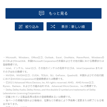
もっと見る
絞り込み
表示：新しい順
・ Microsoft、Windows、Officeロゴ、Outlook、Excel、OneNote、PowerPoint、Windowsの
ロゴおよびDirectXは、米国Microsoft Corporationの米国およびその他の国における商標または
登録商標です。
・ Intel、インテル、Intel ロゴ、その他のインテルの名称やロゴは、Intel Corporation または
その子会社の商標です。
・ NVIDIA、NVIDIAロゴ、CUDA、TESLA、SLI、GeForce、Quadroは、米国およびその他の国
におけるNVIDIA Corporationの登録商標または商標です。
・ 🄫2021 Advanced Micro Devices, Inc. All rights reserved. AMD、AMD Arrowロゴ、
Ryzen、Radeon、およびその組み合わせは、Advanced Micro Devices、Inc.の商標です。
・ Dolby, Dolby Audio, Dolby Atmos, and the double-D symbol are trademarks of Dolby
Laboratories Licensing Corporation.
・ 記載されている製品名等は各社の登録商標あるいは商標です。
・ 当ページの掲載内容および価格は、在庫などの都合により予告無く変更または終了となる場
合があります。