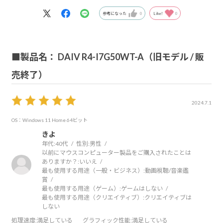
参考になった
0
Like!
0
■製品名： DAIV R4-I7G50WT-A（旧モデル / 販
売終了）
2024.7.1
OS：Windows 11 Home 64ビット
きよ
年代:
40代
性別:
男性
以前にマウスコンピューター製品をご購入されたことは
ありますか？:
いいえ
最も使用する用途（一般・ビジネス）:
動画視聴/音楽鑑
賞
最も使用する用途（ゲーム）:
ゲームはしない
最も使用する用途（クリエイティブ）:
クリエイティブは
しない
処理速度
:満足している
グラフィック性能
:満足している