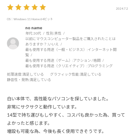
2024.7.2
OS：Windows 11 Home 64ビット
no name
年代:
30代
性別:
男性
以前にマウスコンピューター製品をご購入されたことは
ありますか？:
いいえ
最も使用する用途（一般・ビジネス）:
インターネット閲
覧
最も使用する用途（ゲーム）:
アクション / 格闘
最も使用する用途（クリエイティブ）:
プログラミング
処理速度
:満足している
グラフィック性能
:満足している
静音性・発熱
:満足している
白い本体で、高性能なパソコンを探していました。
非常にサクサクと動作しています。
14型で持ち運びもしやすく、コスパも良かった為、買って
よかったと感じます。
増設も可能な為、今後も長く使用できそうです。