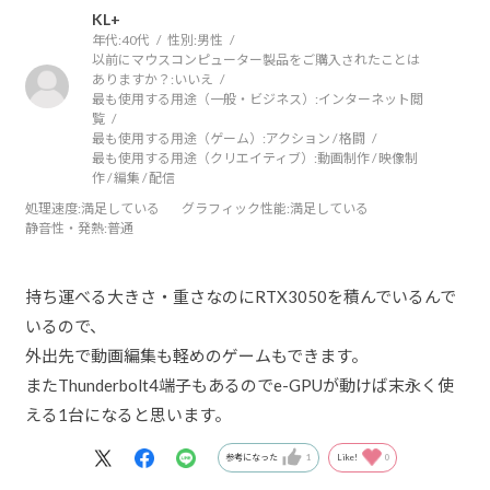
KL+
年代:
40代
性別:
男性
以前にマウスコンピューター製品をご購入されたことは
ありますか？:
いいえ
最も使用する用途（一般・ビジネス）:
インターネット閲
覧
最も使用する用途（ゲーム）:
アクション / 格闘
最も使用する用途（クリエイティブ）:
動画制作 / 映像制
作 / 編集 / 配信
処理速度
:満足している
グラフィック性能
:満足している
静音性・発熱
:普通
持ち運べる大きさ・重さなのにRTX3050を積んでいるんで
いるので、
外出先で動画編集も軽めのゲームもできます。
またThunderbolt4端子もあるのでe-GPUが動けば末永く使
える1台になると思います。
参考になった
1
Like!
0