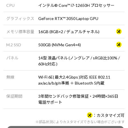
CPU
インテル® Core™ i7-12650H プロセッサー
グラフィックス
GeForce RTX™ 3050 Laptop GPU
メモリ標準容量
16GB (8GB×2 / デュアルチャネル)
M.2 SSD
500GB (NVMe Gen4×4)
パネル
14型 液晶パネル (ノングレア / sRGB比100% /
60Hz対応 )
無線
Wi-Fi 6E( 最大2.4Gbps )対応 IEEE 802.11
ax/ac/a/b/g/n準拠 ＋ Bluetooth 5内蔵
保証期間
3年間センドバック修理保証・24時間×365日
電話サポート
カスタマイズ可
※部品状況によりカスタマイズできない場合がございます