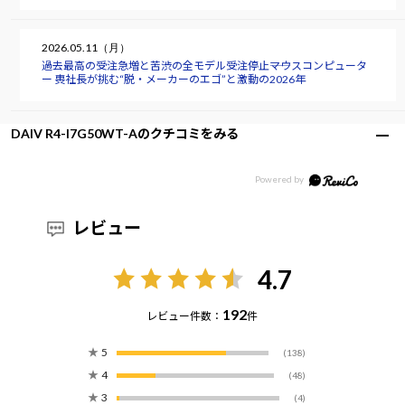
2026.05.11（月）
過去最高の受注急増と苦渋の全モデル受注停止――マウスコンピュータ
ー 軣社長が挑む“脱・メーカーのエゴ”と激動の2026年
DAIV R4-I7G50WT-Aのクチコミをみる
レビュー
4.7
192
レビュー件数：
件
★
5
(138)
★
4
(48)
★
3
(4)