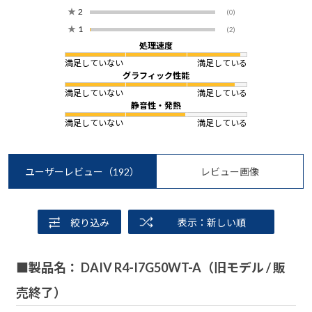
★
2
(0)
★
1
(2)
処理速度
満足していない
満足している
グラフィック性能
満足していない
満足している
静音性・発熱
満足していない
満足している
ユーザーレビュー
（192）
レビュー画像
絞り込み
表示：新しい順
■製品名： DAIV R4-I7G50WT-A（旧モデル / 販
売終了）