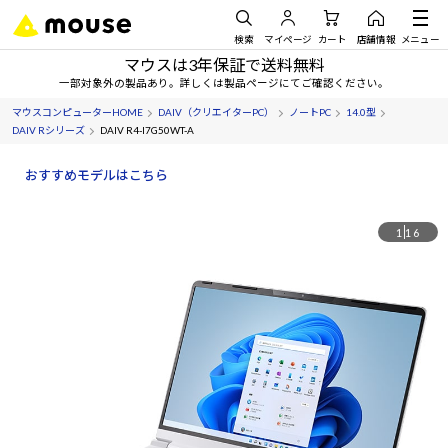
検索
マイページ
カート
店舗情報
メニュー
マウスは3年保証で送料無料
一部対象外の製品あり。詳しくは製品ページにてご確認ください。
マウスコンピューターHOME
DAIV（クリエイターPC）
ノートPC
14.0型
DAIV Rシリーズ
DAIV R4-I7G50WT-A
おすすめモデルはこちら
1
16