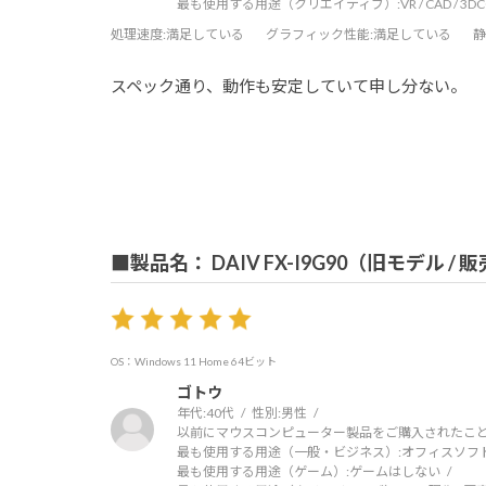
最も使用する用途（クリエイティブ）:
VR / CAD / 3
処理速度
:満足している
グラフィック性能
:満足している
静
スペック通り、動作も安定していて申し分ない。
■製品名： DAIV FX-I9G90（旧モデル /
OS：Windows 11 Home 64ビット
ゴトウ
年代:
40代
性別:
男性
以前にマウスコンピューター製品をご購入されたこと
最も使用する用途（一般・ビジネス）:
オフィスソフ
最も使用する用途（ゲーム）:
ゲームはしない