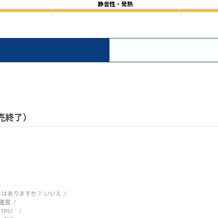
静音性・発熱
）
 販売終了）
はありますか？:
いいえ
鑑賞
TPS）