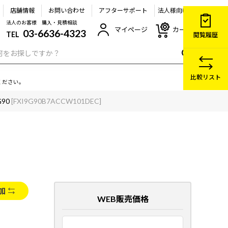
店舗情報
お問い合わせ
アフターサポート
法人様向け
法人のお客様 購入・見積相談
マイページ
カート
03-6636-4323
TEL
閲覧履歴
比較リスト
ください。
G90
[FXI9G90B7ACCW101DEC]
加
WEB販売価格