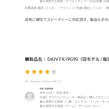
最も使用する用途（クリエイティブ）:
RAW現像 / 
処理速度
:満足している
グラフィック性能
:満足している
静
非常に親切でスピーディーに対応頂き、製品も手元
■製品名： DAIV FX-I9G90（旧モデル /
OS：Windows 11 Home 64ビット
no name
年代:
30代
性別:
男性
以前にマウスコンピューター製品をご購入されたこと
最も使用する用途（一般・ビジネス）:
インターネッ
最も使用する用途（ゲーム）:
ゲームはしない