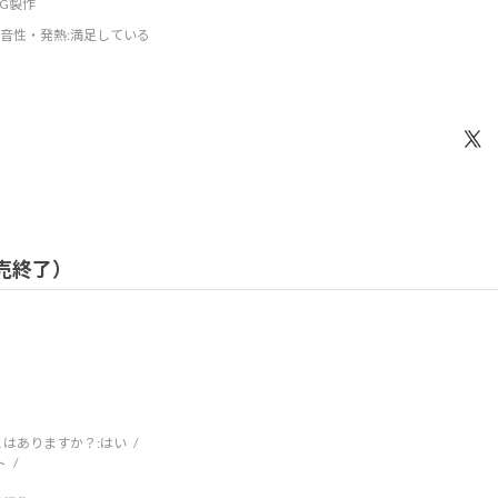
DCG製作
音性・発熱
:満足している
 販売終了）
はありますか？:
はい
ト