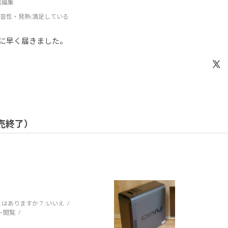
写真編集
音性・発熱
:満足している
に早く届きました。
 販売終了）
はありますか？:
いいえ
ト閲覧