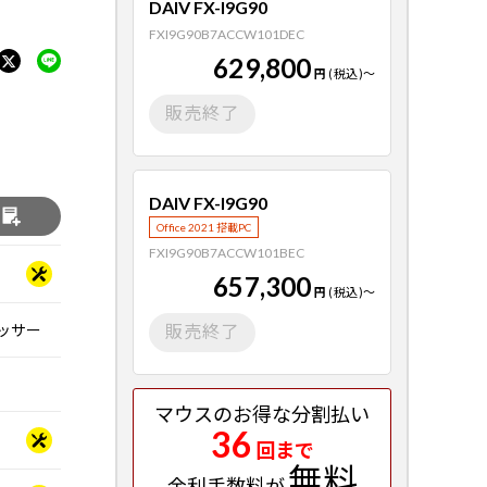
DAIV FX-I9G90
FXI9G90B7ACCW101DEC
629,800
円
(税込)
～
販売終了
DAIV FX-I9G90
る
Office 2021 搭載PC
FXI9G90B7ACCW101BEC
657,300
円
(税込)
～
ロセッサー
販売終了
マウスのお得な分割払い
36
回まで
無料
金利手数料が