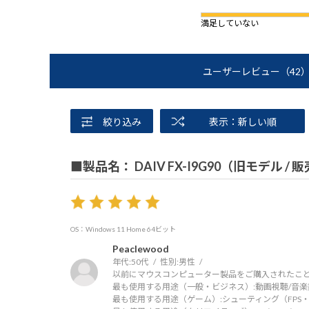
満足していない
ユーザーレビュー
（42
絞り込み
表示：新しい順
■製品名： DAIV FX-I9G90（旧モデル /
OS：Windows 11 Home 64ビット
Peaclewood
年代:
50代
性別:
男性
以前にマウスコンピューター製品をご購入されたこと
最も使用する用途（一般・ビジネス）:
動画視聴/音楽
最も使用する用途（ゲーム）:
シューティング（FPS・