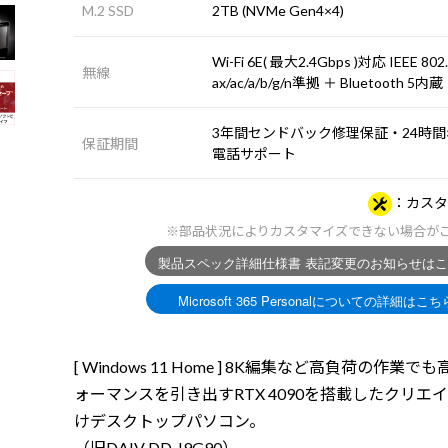
M.2 SSD
2TB (NVMe Gen4×4)
Wi-Fi 6E( 最大2.4Gbps )対応 IEEE 802
無線
ax/ac/a/b/g/n準拠 ＋ Bluetooth 5内蔵
3年間センドバック修理保証・24時間×
保証期間
電話サポート
カスタ
※部品状況によりカスタマイズできない場合が
[ Windows 11 Home ] 8K編集など高負荷の作業で
ォーマンスを引き出すRTX 4090を搭載したクリエ
けデスクトップパソコン。
（旧DAIV DD-I9G90）