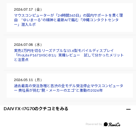
2026.07.17（金）
マウスコンピューターが「24時間365日」の国内サポートを貫く理
由 “ゆいまーる”の精神と最新AIで臨む「沖縄コンタクトセンタ
ー」潜入ルポ
2026.07.08（水）
実売2万円を切るリーズナブルな15.6型モバイルディスプレイ
「ProLite P1671HSC-B1J」実機レビュー 試して分かったメリット
と注意点
2026.05.11（月）
過去最高の受注急増と苦渋の全モデル受注停止――マウスコンピュータ
ー 軣社長が挑む“脱・メーカーのエゴ”と激動の2026年
DAIV FX-I7G70のクチコミをみる