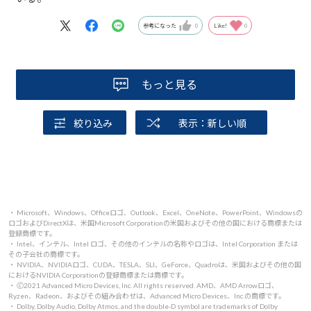
参考になった
0
Like!
0
もっと見る
絞り込み
表示：新しい順
・ Microsoft、Windows、Officeロゴ、Outlook、Excel、OneNote、PowerPoint、Windowsの
ロゴおよびDirectXは、米国Microsoft Corporationの米国およびその他の国における商標または
登録商標です。
・ Intel、インテル、Intel ロゴ、その他のインテルの名称やロゴは、Intel Corporation または
その子会社の商標です。
・ NVIDIA、NVIDIAロゴ、CUDA、TESLA、SLI、GeForce、Quadroは、米国およびその他の国
におけるNVIDIA Corporationの登録商標または商標です。
・ 🄫2021 Advanced Micro Devices, Inc. All rights reserved. AMD、AMD Arrowロゴ、
Ryzen、Radeon、およびその組み合わせは、Advanced Micro Devices、Inc.の商標です。
・ Dolby, Dolby Audio, Dolby Atmos, and the double-D symbol are trademarks of Dolby