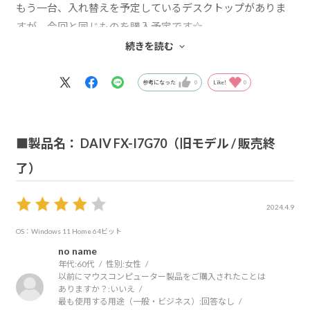
もう一台、入れ替えを予定しているデスクトップがありま
すが、今回と同じものを購入予定です☆
友人知人に良いパソコンない？と聞かれることが多いので
続きを読む
すが常にmouse一択。と教えてあげています☆
これからも良い製品を低価格でご提供期待してます！
参考になった
0
Like!
0
■製品名： DAIV FX-I7G70（旧モデル / 販売終
了）
2024.4.9
OS：Windows 11 Home 64ビット
no name
年代:
60代
性別:
女性
以前にマウスコンピューター製品をご購入されたことは
ありますか？:
いいえ
最も使用する用途（一般・ビジネス）:
回答なし