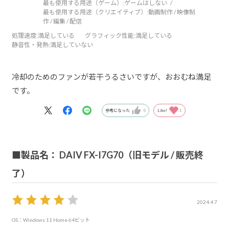
最も使用する用途（ゲーム）:
ゲームはしない
最も使用する用途（クリエイティブ）:
動画制作 / 映像制
作 / 編集 / 配信
処理速度
:満足している
グラフィック性能
:満足している
静音性・発熱
:満足していない
冷却のためのファンが若干うるさいですが、おおむね満足
です。
参考になった
0
Like!
1
■製品名： DAIV FX-I7G70（旧モデル / 販売終
了）
2024.4.7
OS：Windows 11 Home 64ビット