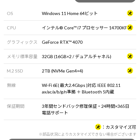
OS
Windows 11 Home 64ビット
CPU
インテル® Core™ i7 プロセッサー 14700KF
グラフィックス
GeForce RTX™ 4070
メモリ標準容量
32GB (16GB×2 / デュアルチャネル)
M.2 SSD
2TB (NVMe Gen4×4)
無線
Wi-Fi 6E( 最大2.4Gbps )対応 IEEE 802.11
ax/ac/a/b/g/n準拠 ＋ Bluetooth 5内蔵
保証期間
3年間センドバック修理保証・24時間×365日
電話サポート
カスタマイズ可
※部品状況によりカスタマイズできない場合がございます