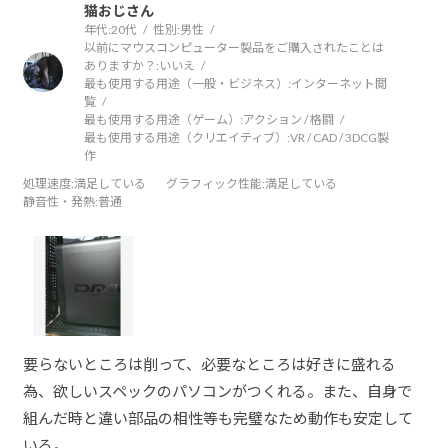
猫おじさん
年代:
20代
性別:
男性
以前にマウスコンピューター製品をご購入されたことは
ありますか？:
いいえ
最も使用する用途（一般・ビジネス）:
インターネット閲
覧
最も使用する用途（ゲーム）:
アクション / 格闘
最も使用する用途（クリエイティブ）:
VR / CAD / 3DCG製
作
処理速度
:満足している
グラフィック性能
:満足している
静音性・発熱
:普通
要らないところは削って、必要なところは好きに盛れる
為、欲しいスペックのパソコンがつくれる。また、自身で
組んだ時と違い部品の相性等も完璧なため動作も安定して
いる。