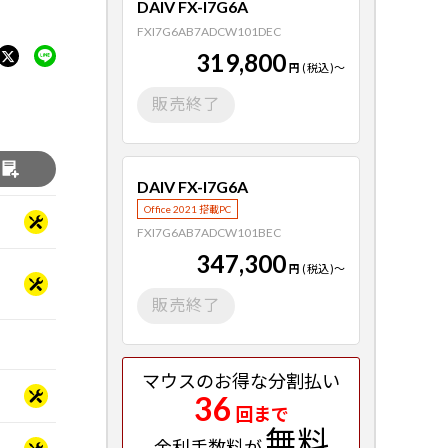
DAIV FX-I7G6A
FXI7G6AB7ADCW101DEC
319,800
円
(税込)
～
販売終了
る
DAIV FX-I7G6A
Office 2021 搭載PC
FXI7G6AB7ADCW101BEC
347,300
円
(税込)
～
販売終了
マウスのお得な分割払い
36
回まで
無料
金利手数料が