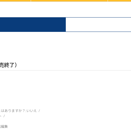
）
 販売終了）
はありますか？:
いいえ
ト
写真編集