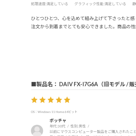
処理速度
:満足している
グラフィック性能
:満足している
静
ひとつひとつ、心を込めて組み上げて下さったと感
注文から到着までとても安心できました。商品の性
■製品名： DAIV FX-I7G6A（旧モデル /
OS：Windows 11 Home 64ビット
ポッチャ
年代:
30代
性別:
男性
以前にマウスコンピューター製品をご購入されたこと