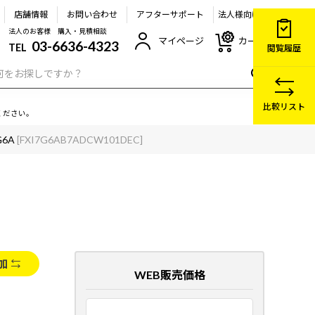
店舗情報
お問い合わせ
アフターサポート
法人様向け
法人のお客様 購入・見積相談
マイページ
カート
03-6636-4323
TEL
閲覧履歴
比較リスト
ください。
G6A
[FXI7G6AB7ADCW101DEC]
加
WEB販売価格