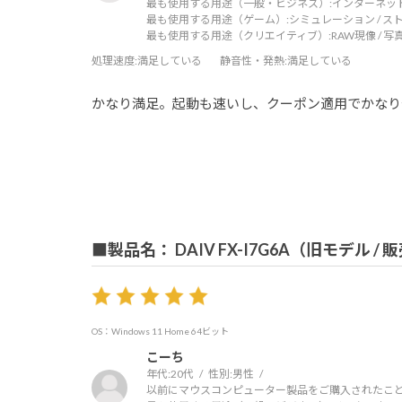
最も使用する用途（一般・ビジネス）:
インターネッ
最も使用する用途（ゲーム）:
シミュレーション / ス
最も使用する用途（クリエイティブ）:
RAW現像 / 
処理速度
:満足している
静音性・発熱
:満足している
かなり満足。起動も速いし、クーポン適用でかなり
■製品名： DAIV FX-I7G6A（旧モデル /
OS：Windows 11 Home 64ビット
こーち
年代:
20代
性別:
男性
以前にマウスコンピューター製品をご購入されたこと