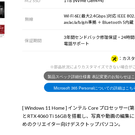
M.2 SSD
1TB (NVMe Gen4×4)
Wi-Fi 6E( 最大2.4Gbps )対応 IEEE 802
無線
ax/ac/a/b/g/n準拠 ＋ Bluetooth 5内蔵
3年間センドバック修理保証・24時間×
保証期間
電話サポート
カスタ
※部品状況によりカスタマイズできない場合が
[ Windows 11 Home ] インテル Core プロセッサー(
とRTX 4060 Ti 16GBを搭載し、写真や動画の編集
めのクリエイター向けデスクトップパソコン。