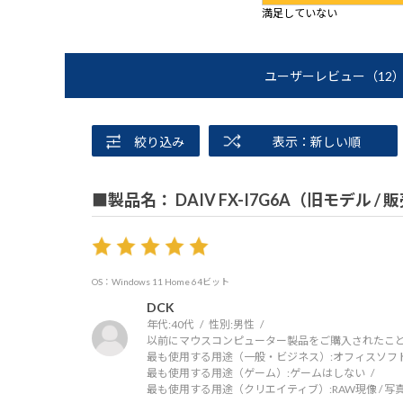
満足していない
ユーザーレビュー
（12
絞り込み
表示：新しい順
■製品名： DAIV FX-I7G6A（旧モデル /
OS：Windows 11 Home 64ビット
DCK
年代:
40代
性別:
男性
以前にマウスコンピューター製品をご購入されたこと
最も使用する用途（一般・ビジネス）:
オフィスソフ
最も使用する用途（ゲーム）:
ゲームはしない
最も使用する用途（クリエイティブ）:
RAW現像 / 