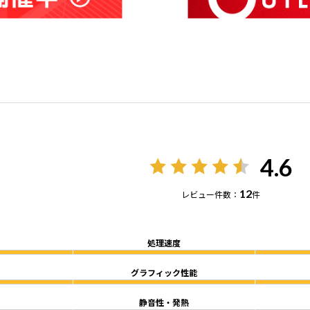
4.6
12
レビュー件数：
件
処理速度
グラフィック性能
静音性・発熱