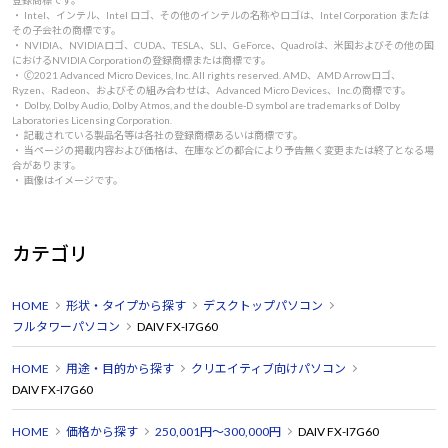
・ Intel、インテル、Intel ロゴ、その他のインテルの名称やロゴは、Intel Corporation または
その子会社の商標です。
・ NVIDIA、NVIDIAロゴ、CUDA、TESLA、SLI、GeForce、Quadroは、米国およびその他の国
におけるNVIDIA Corporationの登録商標または商標です。
・ 🄫2021 Advanced Micro Devices, Inc. All rights reserved. AMD、AMD Arrowロゴ、
Ryzen、Radeon、およびその組み合わせは、Advanced Micro Devices、Inc.の商標です。
・ Dolby, Dolby Audio, Dolby Atmos, and the double-D symbol are trademarks of Dolby
Laboratories Licensing Corporation.
・ 記載されている製品名等は各社の登録商標あるいは商標です。
・ 当ページの掲載内容および価格は、在庫などの都合により予告無く変更または終了となる場
合があります。
・ 画像はイメージです。
カテゴリ
HOME
形状・タイプから探す
デスクトップパソコン
フルタワーパソコン
DAIV FX-I7G60
HOME
用途・目的から探す
クリエイティブ向けパソコン
DAIV FX-I7G60
HOME
価格から探す
250,001円～300,000円
DAIV FX-I7G60