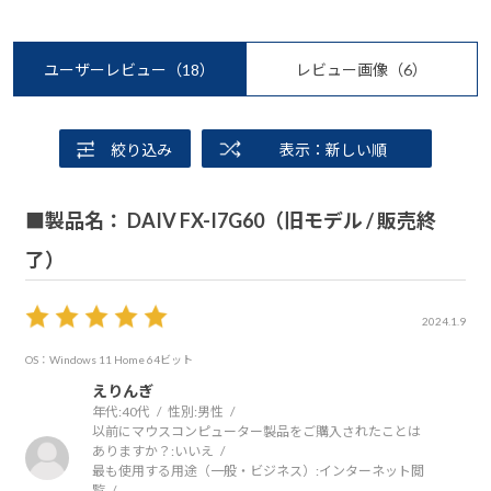
ユーザーレビュー
（18）
レビュー画像
（6）
絞り込み
表示：新しい順
■製品名： DAIV FX-I7G60（旧モデル / 販売終
了）
2024.1.9
OS：Windows 11 Home 64ビット
えりんぎ
年代:
40代
性別:
男性
以前にマウスコンピューター製品をご購入されたことは
ありますか？:
いいえ
最も使用する用途（一般・ビジネス）:
インターネット閲
覧