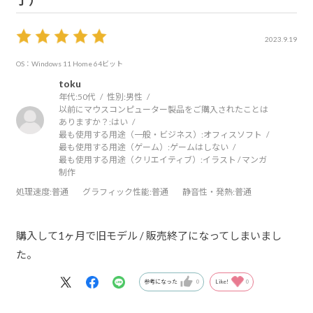
了）
2023.9.19
OS：Windows 11 Home 64ビット
toku
年代:
50代
性別:
男性
以前にマウスコンピューター製品をご購入されたことは
ありますか？:
はい
最も使用する用途（一般・ビジネス）:
オフィスソフト
最も使用する用途（ゲーム）:
ゲームはしない
最も使用する用途（クリエイティブ）:
イラスト / マンガ
制作
処理速度
:普通
グラフィック性能
:普通
静音性・発熱
:普通
購入して1ヶ月で旧モデル / 販売終了になってしまいまし
た。
参考になった
0
Like!
0