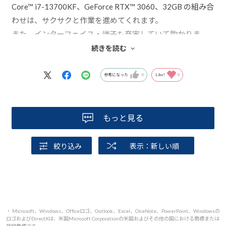
Core™ i7-13700KF、GeForce RTX™ 3060、32GB の組み合
わせは、サクサクと作業を進めてくれます。
また、インターフェイス・端子も充実していて助かりま
す。
続きを読む
センドバック修理保証も3年間あり安心です。
また、メールでの質問にも丁寧に答えていただき好感が持
参考になった
0
Like!
0
てました。
もっと見る
絞り込み
表示：新しい順
・ Microsoft、Windows、Officeロゴ、Outlook、Excel、OneNote、PowerPoint、Windowsの
ロゴおよびDirectXは、米国Microsoft Corporationの米国およびその他の国における商標または
登録商標です。