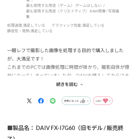
最も使用する用途（ゲーム）:
ゲームはしない
最も使用する用途（クリエイティブ）:
RAW現像 / 写真編
集
処理速度
:満足している
グラフィック性能
:満足している
静音性・発熱
:満足している
一眼レフで撮影した画像を処理する目的で購入しました
が、大満足です！
これまでのPCでは画像処理に時間が掛かり、撮影自体が億
劫になってしまっていましたが、DAIVを購入してからはそ
のようなストレスから解放され、撮影＋画像処理を楽しん
続きを読む
でいます。
参考になった
0
Like!
0
ちょっと後悔しているのは、ハードディスクの容量を初め
からもっと大きくしておけば良かったな、という点です。
最近は一眼レフで撮影した画像のサイズも大きいので、す
■製品名： DAIV FX-I7G60（旧モデル / 販売終
ぐに容量が一杯になってしまうため、増設を検討中です。