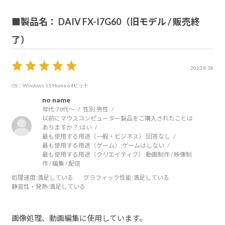
■製品名： DAIV FX-I7G60（旧モデル / 販売終
了）
2023.8.18
OS：Windows 11 Home 64ビット
no name
年代:
70代～
性別:
男性
以前にマウスコンピューター製品をご購入されたことは
ありますか？:
はい
最も使用する用途（一般・ビジネス）:
回答なし
最も使用する用途（ゲーム）:
ゲームはしない
最も使用する用途（クリエイティブ）:
動画制作 / 映像制
作 / 編集 / 配信
処理速度
:満足している
グラフィック性能
:満足している
静音性・発熱
:満足している
画像処理、動画編集に使用しています。