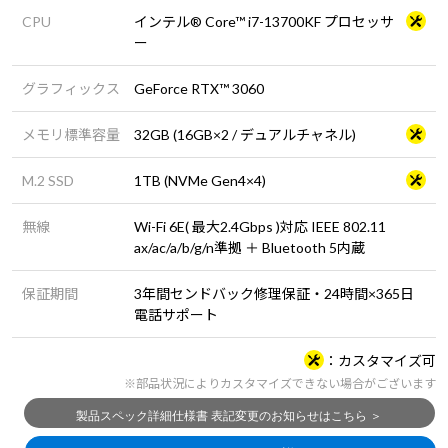
CPU
インテル® Core™ i7-13700KF プロセッサ
ー
グラフィックス
GeForce RTX™ 3060
メモリ標準容量
32GB (16GB×2 / デュアルチャネル)
M.2 SSD
1TB (NVMe Gen4×4)
無線
Wi-Fi 6E( 最大2.4Gbps )対応 IEEE 802.11
ax/ac/a/b/g/n準拠 ＋ Bluetooth 5内蔵
保証期間
3年間センドバック修理保証・24時間×365日
電話サポート
カスタマイズ可
※部品状況によりカスタマイズできない場合がございます