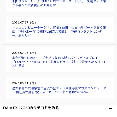
米国メジャーリーグ（MLB）ロサンゼルス・ドジャース戦 バックネ
ット裏への広告掲出のお知らせ
2026.07.17（金）
マウスコンピューターが「24時間365日」の国内サポートを貫く理
由 “ゆいまーる”の精神と最新AIで臨む「沖縄コンタクトセンタ
ー」潜入ルポ
2026.07.08（水）
実売2万円を切るリーズナブルな15.6型モバイルディスプレイ
「ProLite P1671HSC-B1J」実機レビュー 試して分かったメリット
と注意点
2026.05.11（月）
過去最高の受注急増と苦渋の全モデル受注停止――マウスコンピュータ
ー 軣社長が挑む“脱・メーカーのエゴ”と激動の2026年
DAIV FX-I7G60のクチコミをみる