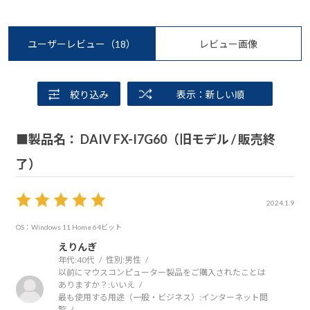
ユーザーレビュー
（18）
レビュー画像
絞り込み
表示：新しい順
■製品名： DAIV FX-I7G60（旧モデル / 販売終
了）
2024.1.9
OS：Windows 11 Home 64ビット
えりんぎ
年代:
40代
性別:
男性
以前にマウスコンピューター製品をご購入されたことは
ありますか？:
いいえ
最も使用する用途（一般・ビジネス）:
インターネット閲
覧