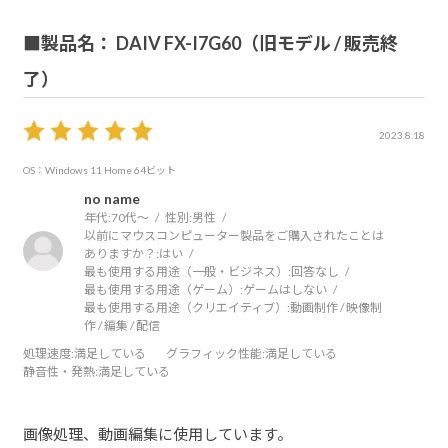
■製品名： DAIV FX-I7G60（旧モデル / 販売終
了）
2023.8.18
OS：Windows 11 Home 64ビット
no name
年代:
70代～
性別:
男性
以前にマウスコンピューター製品をご購入されたことは
ありますか？:
はい
最も使用する用途（一般・ビジネス）:
回答なし
最も使用する用途（ゲーム）:
ゲームはしない
最も使用する用途（クリエイティブ）:
動画制作 / 映像制
作 / 編集 / 配信
処理速度
:満足している
グラフィック性能
:満足している
静音性・発熱
:満足している
画像処理、動画編集に使用しています。