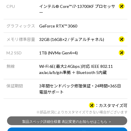
CPU
インテル® Core™ i7-13700KF プロセッサ
ー
グラフィックス
GeForce RTX™ 3060
メモリ標準容量
32GB (16GB×2 / デュアルチャネル)
M.2 SSD
1TB (NVMe Gen4×4)
無線
Wi-Fi 6E( 最大2.4Gbps )対応 IEEE 802.11
ax/ac/a/b/g/n準拠 ＋ Bluetooth 5内蔵
保証期間
3年間センドバック修理保証・24時間×365日
電話サポート
カスタマイズ可
※部品状況によりカスタマイズできない場合がございます