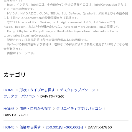
・ Intel、インテル、Intel ロゴ、その他のインテルの名称やロゴは、Intel Corporation または
その子会社の商標です。
・ NVIDIA、NVIDIAロゴ、CUDA、TESLA、SLI、GeForce、Quadroは、米国およびその他の国
におけるNVIDIA Corporationの登録商標または商標です。
・ 🄫2021 Advanced Micro Devices, Inc. All rights reserved. AMD、AMD Arrowロゴ、
Ryzen、Radeon、およびその組み合わせは、Advanced Micro Devices、Inc.の商標です。
・ Dolby, Dolby Audio, Dolby Atmos, and the double-D symbol are trademarks of Dolby
Laboratories Licensing Corporation.
・ 記載されている製品名等は各社の登録商標あるいは商標です。
・ 当ページの掲載内容および価格は、在庫などの都合により予告無く変更または終了となる場
合があります。
・ 画像はイメージです。
カテゴリ
HOME
形状・タイプから探す
デスクトップパソコン
フルタワーパソコン
DAIV FX-I7G60
HOME
用途・目的から探す
クリエイティブ向けパソコン
DAIV FX-I7G60
HOME
価格から探す
250,001円～300,000円
DAIV FX-I7G60