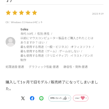
了）
2023.9.19
OS：Windows 11 Home 64ビット
toku
年代:
50代
性別:
男性
以前にマウスコンピューター製品をご購入されたことは
ありますか？:
はい
最も使用する用途（一般・ビジネス）:
オフィスソフト
最も使用する用途（ゲーム）:
ゲームはしない
最も使用する用途（クリエイティブ）:
イラスト / マンガ
制作
処理速度
:普通
グラフィック性能
:普通
静音性・発熱
:普通
購入して1ヶ月で旧モデル / 販売終了になってしまいまし
た。
参考になった
0
Like!
0