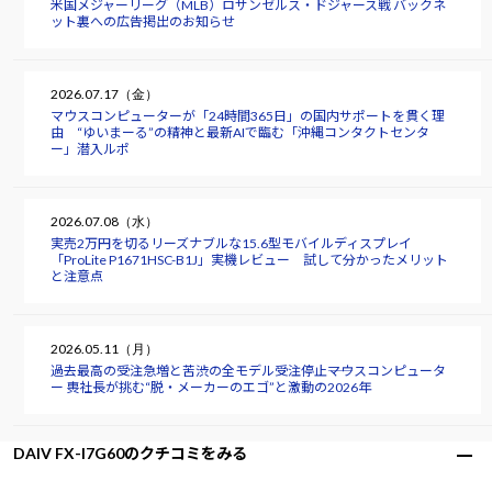
米国メジャーリーグ（MLB）ロサンゼルス・ドジャース戦 バックネ
ット裏への広告掲出のお知らせ
2026.07.17（金）
マウスコンピューターが「24時間365日」の国内サポートを貫く理
由 “ゆいまーる”の精神と最新AIで臨む「沖縄コンタクトセンタ
ー」潜入ルポ
2026.07.08（水）
実売2万円を切るリーズナブルな15.6型モバイルディスプレイ
「ProLite P1671HSC-B1J」実機レビュー 試して分かったメリット
と注意点
2026.05.11（月）
過去最高の受注急増と苦渋の全モデル受注停止――マウスコンピュータ
ー 軣社長が挑む“脱・メーカーのエゴ”と激動の2026年
DAIV FX-I7G60のクチコミをみる