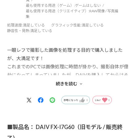
最も使用する用途（ゲーム）:
ゲームはしない
最も使用する用途（クリエイティブ）:
RAW現像 / 写真編
集
処理速度
:満足している
グラフィック性能
:満足している
静音性・発熱
:満足している
一眼レフで撮影した画像を処理する目的で購入しました
が、大満足です！
これまでのPCでは画像処理に時間が掛かり、撮影自体が億
劫になってしまっていましたが、DAIVを購入してからはそ
のようなストレスから解放され、撮影＋画像処理を楽しん
続きを読む
でいます。
参考になった
0
Like!
0
ちょっと後悔しているのは、ハードディスクの容量を初め
からもっと大きくしておけば良かったな、という点です。
最近は一眼レフで撮影した画像のサイズも大きいので、す
■製品名： DAIV FX-I7G60（旧モデル / 販売終
ぐに容量が一杯になってしまうため、増設を検討中です。