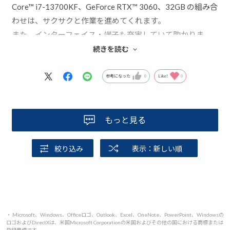
Core™ i7-13700KF、GeForce RTX™ 3060、32GB の組み合
わせは、サクサクと作業を進めてくれます。
また、インターフェイス・端子も充実していて助かりま
す。
続きを読む
センドバック修理保証も3年間あり安心です。
また、メールでの質問にも丁寧に答えていただき好感が持
参考になった
0
Like!
0
てました。
もっと見る
絞り込み
表示：新しい順
・ Microsoft、Windows、Officeロゴ、Outlook、Excel、OneNote、PowerPoint、Windowsの
ロゴおよびDirectXは、米国Microsoft Corporationの米国およびその他の国における商標または
登録商標です。