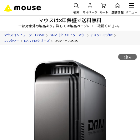
検索
マイページ
カート
店舗情報
メニュー
マウスは3年保証で送料無料
一部対象外の製品あり。詳しくは製品ページにてご確認ください。
マウスコンピューターHOME
DAIV（クリエイターPC）
デスクトップPC
フルタワー
DAIV FMシリーズ
DAIV FM-A9G90
1
16