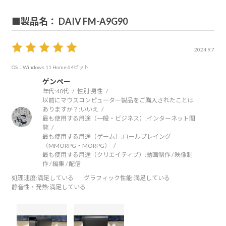
■製品名： DAIV FM-A9G90
2024.9.7
OS：Windows 11 Home 64ビット
ゲンペー
年代:
40代
性別:
男性
以前にマウスコンピューター製品をご購入されたことは
ありますか？:
いいえ
最も使用する用途（一般・ビジネス）:
インターネット閲
覧
最も使用する用途（ゲーム）:
ロールプレイング
（MMORPG・MORPG）
最も使用する用途（クリエイティブ）:
動画制作 / 映像制
作 / 編集 / 配信
処理速度
:満足している
グラフィック性能
:満足している
静音性・発熱
:満足している