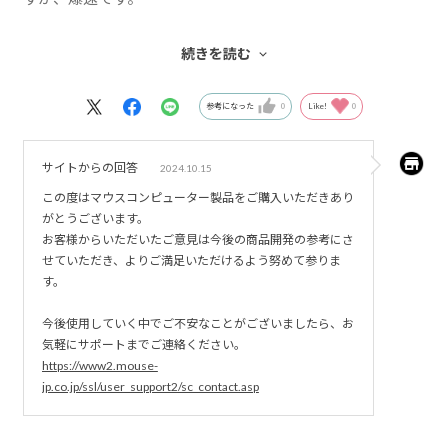
ファン音が少し聞こえますが、それ以外はなんでもできま
続きを読む
すし、満足です。
参考になった
0
Like!
0
サイトからの回答
2024.10.15
この度はマウスコンピューター製品をご購入いただきあり
がとうございます。
お客様からいただいたご意見は今後の商品開発の参考にさ
せていただき、よりご満足いただけるよう努めて参りま
す。
今後使用していく中でご不安なことがございましたら、お
気軽にサポートまでご連絡ください。
https://www2.mouse-
jp.co.jp/ssl/user_support2/sc_contact.asp