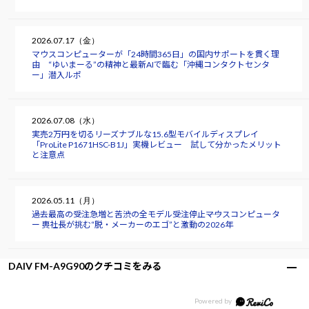
2026.07.17（金）
マウスコンピューターが「24時間365日」の国内サポートを貫く理
由 “ゆいまーる”の精神と最新AIで臨む「沖縄コンタクトセンタ
ー」潜入ルポ
2026.07.08（水）
実売2万円を切るリーズナブルな15.6型モバイルディスプレイ
「ProLite P1671HSC-B1J」実機レビュー 試して分かったメリット
と注意点
2026.05.11（月）
過去最高の受注急増と苦渋の全モデル受注停止――マウスコンピュータ
ー 軣社長が挑む“脱・メーカーのエゴ”と激動の2026年
DAIV FM-A9G90のクチコミをみる