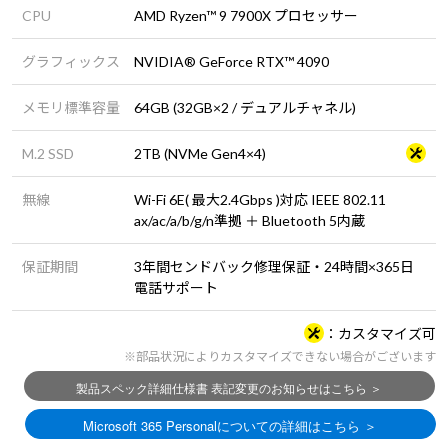
CPU
AMD Ryzen™ 9 7900X プロセッサー
グラフィックス
NVIDIA® GeForce RTX™ 4090
メモリ標準容量
64GB (32GB×2 / デュアルチャネル)
M.2 SSD
2TB (NVMe Gen4×4)
無線
Wi-Fi 6E( 最大2.4Gbps )対応 IEEE 802.11
ax/ac/a/b/g/n準拠 ＋ Bluetooth 5内蔵
保証期間
3年間センドバック修理保証・24時間×365日
電話サポート
カスタマイズ可
※部品状況によりカスタマイズできない場合がございます