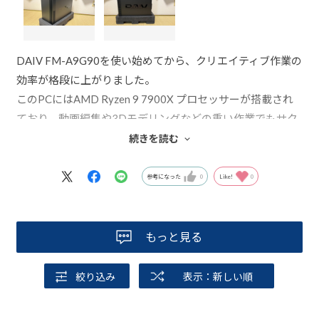
DAIV FM-A9G90を使い始めてから、クリエイティブ作業の
効率が格段に上がりました。
このPCにはAMD Ryzen 9 7900X プロセッサーが搭載され
ており、動画編集や3Dモデリングなどの重い作業でもサク
サク動きます。
続きを読む
特にマルチタスクで複数のアプリケーションを開いて作業
する際、そのパワーを実感します。
参考になった
0
Like!
0
NVIDIA GeForce RTX 4090によるグラフィックス性能も素
晴らしく、リアルタイムでのプレビューや複雑なレンダリ
もっと見る
ングもスムーズです。
レンダリングやエンコードにかかる時間が短縮され、これ
絞り込み
表示：新しい順
まで以上に効率よく作業が進められます。