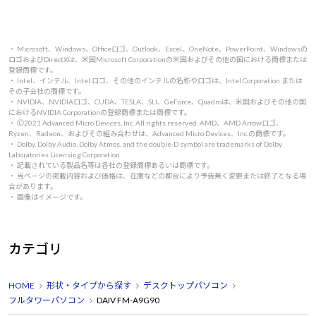
ディスプレイやキーボード、マウスは付属していないた
め、これらは別途用意する必要があります。
私は既に持っていたお気に入りのディスプレイとキーボー
・ Microsoft、Windows、Officeロゴ、Outlook、Excel、OneNote、PowerPoint、Windowsの
ロゴおよびDirectXは、米国Microsoft Corporationの米国およびその他の国における商標または
ドを使用しているので特に問題ありませんでした。
登録商標です。
・ Intel、インテル、Intel ロゴ、その他のインテルの名称やロゴは、Intel Corporation または
自分の好みや用途に合った周辺機器を選べるのはむしろメ
その子会社の商標です。
・ NVIDIA、NVIDIAロゴ、CUDA、TESLA、SLI、GeForce、Quadroは、米国およびその他の国
リットだと感じています。
におけるNVIDIA Corporationの登録商標または商標です。
・ 🄫2021 Advanced Micro Devices, Inc. All rights reserved. AMD、AMD Arrowロゴ、
Ryzen、Radeon、およびその組み合わせは、Advanced Micro Devices、Inc.の商標です。
このPCはデザインもシンプルで洗練されており、作業スペ
・ Dolby, Dolby Audio, Dolby Atmos, and the double-D symbol are trademarks of Dolby
Laboratories Licensing Corporation.
ースにも馴染みやすいです。
・ 記載されている製品名等は各社の登録商標あるいは商標です。
・ 当ページの掲載内容および価格は、在庫などの都合により予告無く変更または終了となる場
また、静音性も非常に高く、どんなに負荷のかかる作業を
合があります。
・ 画像はイメージです。
してもファンの音が気になりません。
長時間の集中作業でも快適です。
カテゴリ
総合的に見て、DAIV FM-A9G90はプロフェッショナルやク
リエイターにとって理想的なパフォーマンスを提供してく
HOME
形状・タイプから探す
デスクトップパソコン
れるマシンです。
フルタワーパソコン
DAIV FM-A9G90
必要な周辺機器を別途揃えることを考慮しても、その性能