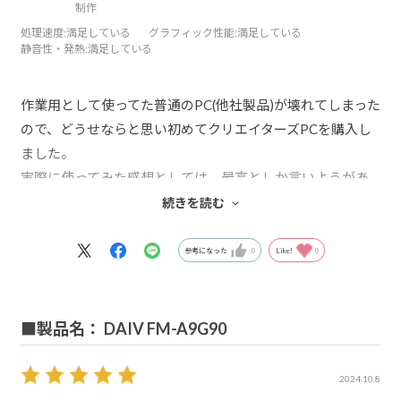
制作
処理速度
:満足している
グラフィック性能
:満足している
静音性・発熱
:満足している
作業用として使ってた普通のPC(他社製品)が壊れてしまった
ので、どうせならと思い初めてクリエイターズPCを購入し
ました。
実際に使ってみた感想としては、最高としか言いようがあ
りません。
続きを読む
実に快適に作業ができてます。
マウスさんの製品はゲーミングPCも愛用してますが、そろ
参考になった
0
Like!
0
そろ買い替え時期が近いので来年そっちも注文しようと考
えてます。
またよろしくお願いします。
■製品名： DAIV FM-A9G90
2024.10.8