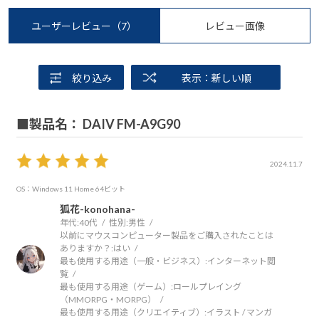
ユーザーレビュー
（7）
レビュー画像
絞り込み
表示：新しい順
■製品名： DAIV FM-A9G90
2024.11.7
OS：Windows 11 Home 64ビット
狐花-konohana-
年代:
40代
性別:
男性
以前にマウスコンピューター製品をご購入されたことは
ありますか？:
はい
最も使用する用途（一般・ビジネス）:
インターネット閲
覧
最も使用する用途（ゲーム）:
ロールプレイング
（MMORPG・MORPG）
最も使用する用途（クリエイティブ）:
イラスト / マンガ