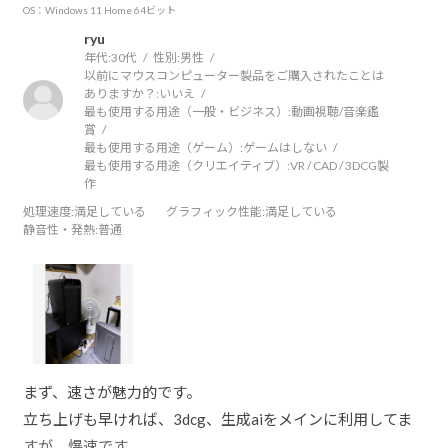
OS：Windows 11 Home 64ビット
ryu
年代:
30代
性別:
男性
以前にマウスコンピューター製品をご購入されたことは
ありますか？:
いいえ
最も使用する用途（一般・ビジネス）:
動画視聴/音楽鑑
賞
最も使用する用途（ゲーム）:
ゲームはしない
最も使用する用途（クリエイティブ）:
VR / CAD / 3DCG製
作
処理速度
:満足している
グラフィック性能
:満足している
静音性・発熱
:普通
まず、速さが魅力的です。
立ち上げも早ければ、3dcg、生成aiをメインに利用してま
すが、爆速です。