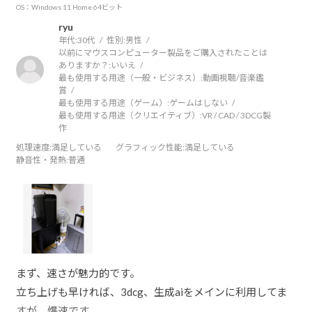
OS：Windows 11 Home 64ビット
ryu
年代:
30代
性別:
男性
以前にマウスコンピューター製品をご購入されたことは
ありますか？:
いいえ
最も使用する用途（一般・ビジネス）:
動画視聴/音楽鑑
賞
最も使用する用途（ゲーム）:
ゲームはしない
最も使用する用途（クリエイティブ）:
VR / CAD / 3DCG製
作
処理速度
:満足している
グラフィック性能
:満足している
静音性・発熱
:普通
まず、速さが魅力的です。
立ち上げも早ければ、3dcg、生成aiをメインに利用してま
すが、爆速です。