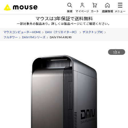
検索
マイページ
カート
店舗情報
メニュー
マウスは3年保証で送料無料
一部対象外の製品あり。詳しくは製品ページにてご確認ください。
マウスコンピューターHOME
DAIV（クリエイターPC）
デスクトップPC
フルタワー
DAIV FMシリーズ
DAIV FM-A9G90
1
16