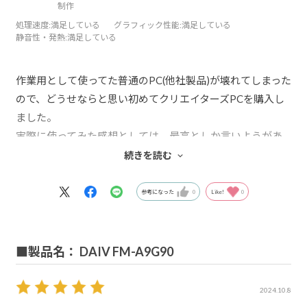
制作
処理速度
:満足している
グラフィック性能
:満足している
静音性・発熱
:満足している
作業用として使ってた普通のPC(他社製品)が壊れてしまった
ので、どうせならと思い初めてクリエイターズPCを購入し
ました。
実際に使ってみた感想としては、最高としか言いようがあ
りません。
続きを読む
実に快適に作業ができてます。
マウスさんの製品はゲーミングPCも愛用してますが、そろ
参考になった
0
Like!
0
そろ買い替え時期が近いので来年そっちも注文しようと考
えてます。
またよろしくお願いします。
■製品名： DAIV FM-A9G90
2024.10.8