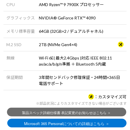
CPU
AMD Ryzen™ 9 7900X プロセッサー
グラフィックス
NVIDIA® GeForce RTX™ 4090
メモリ標準容量
64GB (32GB×2 / デュアルチャネル)
M.2 SSD
2TB (NVMe Gen4×4)
無線
Wi-Fi 6E( 最大2.4Gbps )対応 IEEE 802.11
ax/ac/a/b/g/n準拠 ＋ Bluetooth 5内蔵
保証期間
3年間センドバック修理保証・24時間×365日
電話サポート
カスタマイズ可
※部品状況によりカスタマイズできない場合がございます