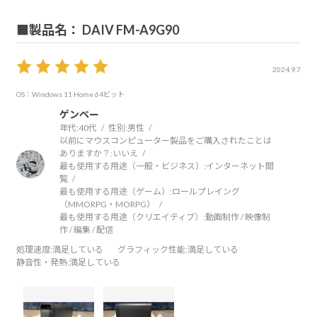
■製品名： DAIV FM-A9G90
2024.9.7
OS：Windows 11 Home 64ビット
ゲンペー
年代:
40代
性別:
男性
以前にマウスコンピューター製品をご購入されたことは
ありますか？:
いいえ
最も使用する用途（一般・ビジネス）:
インターネット閲
覧
最も使用する用途（ゲーム）:
ロールプレイング
（MMORPG・MORPG）
最も使用する用途（クリエイティブ）:
動画制作 / 映像制
作 / 編集 / 配信
処理速度
:満足している
グラフィック性能
:満足している
静音性・発熱
:満足している