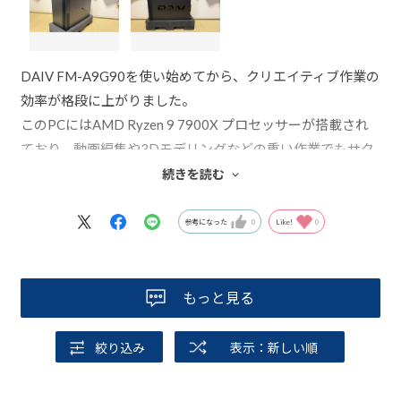
DAIV FM-A9G90を使い始めてから、クリエイティブ作業の
効率が格段に上がりました。
このPCにはAMD Ryzen 9 7900X プロセッサーが搭載され
ており、動画編集や3Dモデリングなどの重い作業でもサク
サク動きます。
続きを読む
特にマルチタスクで複数のアプリケーションを開いて作業
する際、そのパワーを実感します。
参考になった
0
Like!
0
NVIDIA GeForce RTX 4090によるグラフィックス性能も素
晴らしく、リアルタイムでのプレビューや複雑なレンダリ
もっと見る
ングもスムーズです。
レンダリングやエンコードにかかる時間が短縮され、これ
絞り込み
表示：新しい順
まで以上に効率よく作業が進められます。