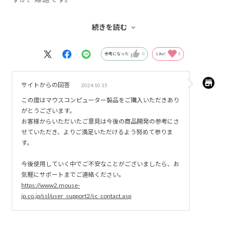
ファン音が少し聞こえますが、それ以外はなんでもできま
続きを読む
すし、満足です。
参考になった
0
Like!
0
サイトからの回答
2024.10.15
この度はマウスコンピューター製品をご購入いただきあり
がとうございます。
お客様からいただいたご意見は今後の商品開発の参考にさ
せていただき、よりご満足いただけるよう努めて参りま
す。
今後使用していく中でご不安なことがございましたら、お
気軽にサポートまでご連絡ください。
https://www2.mouse-
jp.co.jp/ssl/user_support2/sc_contact.asp