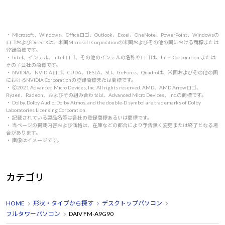
ディスプレイやキーボード、マウスは付属していないた
め、これらは別途用意する必要があります。
私は既に持っていたお気に入りのディスプレイとキーボー
・ Microsoft、Windows、Officeロゴ、Outlook、Excel、OneNote、PowerPoint、Windowsの
ロゴおよびDirectXは、米国Microsoft Corporationの米国およびその他の国における商標または
ドを使用しているので特に問題ありませんでした。
登録商標です。
・ Intel、インテル、Intel ロゴ、その他のインテルの名称やロゴは、Intel Corporation または
自分の好みや用途に合った周辺機器を選べるのはむしろメ
その子会社の商標です。
・ NVIDIA、NVIDIAロゴ、CUDA、TESLA、SLI、GeForce、Quadroは、米国およびその他の国
リットだと感じています。
におけるNVIDIA Corporationの登録商標または商標です。
・ 🄫2021 Advanced Micro Devices, Inc. All rights reserved. AMD、AMD Arrowロゴ、
Ryzen、Radeon、およびその組み合わせは、Advanced Micro Devices、Inc.の商標です。
このPCはデザインもシンプルで洗練されており、作業スペ
・ Dolby, Dolby Audio, Dolby Atmos, and the double-D symbol are trademarks of Dolby
Laboratories Licensing Corporation.
ースにも馴染みやすいです。
・ 記載されている製品名等は各社の登録商標あるいは商標です。
・ 当ページの掲載内容および価格は、在庫などの都合により予告無く変更または終了となる場
また、静音性も非常に高く、どんなに負荷のかかる作業を
合があります。
・ 画像はイメージです。
してもファンの音が気になりません。
長時間の集中作業でも快適です。
カテゴリ
総合的に見て、DAIV FM-A9G90はプロフェッショナルやク
リエイターにとって理想的なパフォーマンスを提供してく
HOME
形状・タイプから探す
デスクトップパソコン
れるマシンです。
フルタワーパソコン
DAIV FM-A9G90
必要な周辺機器を別途揃えることを考慮しても、その性能