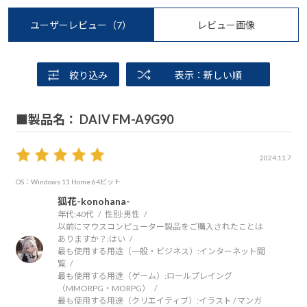
ユーザーレビュー
（7）
レビュー画像
絞り込み
表示：新しい順
■製品名： DAIV FM-A9G90
2024.11.7
OS：Windows 11 Home 64ビット
狐花-konohana-
年代:
40代
性別:
男性
以前にマウスコンピューター製品をご購入されたことは
ありますか？:
はい
最も使用する用途（一般・ビジネス）:
インターネット閲
覧
最も使用する用途（ゲーム）:
ロールプレイング
（MMORPG・MORPG）
最も使用する用途（クリエイティブ）:
イラスト / マンガ