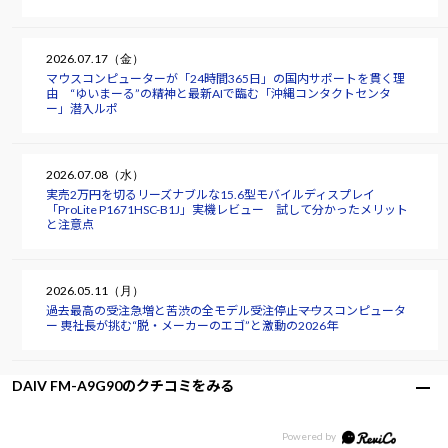
2026.07.17（金）
マウスコンピューターが「24時間365日」の国内サポートを貫く理
由 “ゆいまーる”の精神と最新AIで臨む「沖縄コンタクトセンタ
ー」潜入ルポ
2026.07.08（水）
実売2万円を切るリーズナブルな15.6型モバイルディスプレイ
「ProLite P1671HSC-B1J」実機レビュー 試して分かったメリット
と注意点
2026.05.11（月）
過去最高の受注急増と苦渋の全モデル受注停止――マウスコンピュータ
ー 軣社長が挑む“脱・メーカーのエゴ”と激動の2026年
DAIV FM-A9G90のクチコミをみる