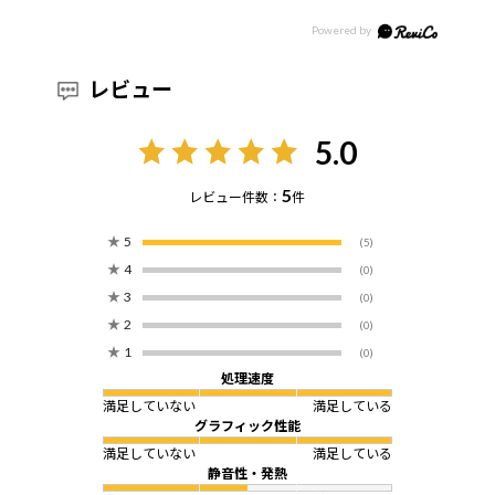
レビュー
5.0
5
レビュー件数：
件
★
5
(5)
★
4
(0)
★
3
(0)
★
2
(0)
★
1
(0)
処理速度
満足していない
満足している
グラフィック性能
満足していない
満足している
静音性・発熱