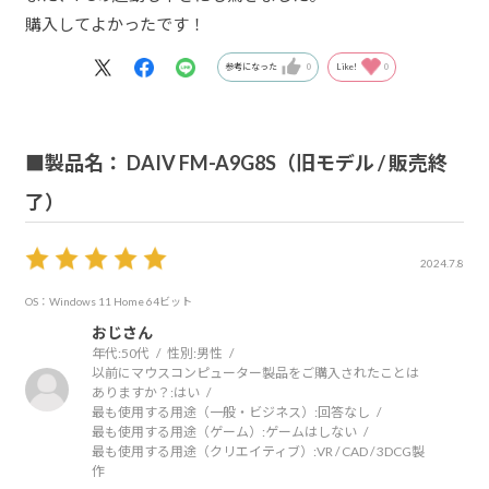
購入してよかったです！
参考になった
0
Like!
0
■製品名： DAIV FM-A9G8S（旧モデル / 販売終
了）
2024.7.8
OS：Windows 11 Home 64ビット
おじさん
年代:
50代
性別:
男性
以前にマウスコンピューター製品をご購入されたことは
ありますか？:
はい
最も使用する用途（一般・ビジネス）:
回答なし
最も使用する用途（ゲーム）:
ゲームはしない
最も使用する用途（クリエイティブ）:
VR / CAD / 3DCG製
作