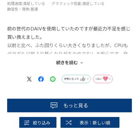
処理速度
:満足している
グラフィック性能
:満足している
静音性・発熱
:普通
前の世代のDAIVを使用していたのですが最近力不足を感じ
買い換えました。
以前と比べ、ふた回りくらい大きくなりましたが、CPUも
グラボも以前より熱くなりがちなのでむしろ安心です。自
宅で使用してるのですが、シックで落ち着いたデザインが
続きを読む
気に入りました。ピカピカ光るのは恥ずかしく感じていた
ので、スイッチ以外光り物のないのもいいですね。曲線を
参考になった
0
Like!
0
多用した筐体のデザインが仕事部屋のインテリアにマッチ
してよい選択をしたと思います。
もっと見る
絞り込み
表示：新しい順