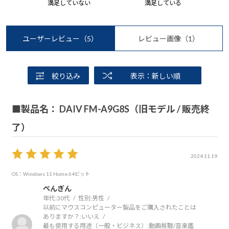
満足していない
満足している
ユーザーレビュー
（5）
レビュー画像
（1）
絞り込み
表示：新しい順
■製品名： DAIV FM-A9G8S（旧モデル / 販売終
了）
2024.11.19
OS：Windows 11 Home 64ビット
ぺんぎん
年代:
30代
性別:
男性
以前にマウスコンピューター製品をご購入されたことは
ありますか？:
いいえ
最も使用する用途（一般・ビジネス）:
動画視聴/音楽鑑