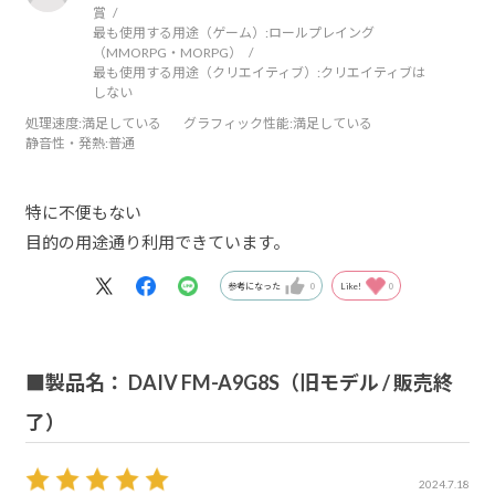
賞
最も使用する用途（ゲーム）:
ロールプレイング
（MMORPG・MORPG）
最も使用する用途（クリエイティブ）:
クリエイティブは
しない
処理速度
:満足している
グラフィック性能
:満足している
静音性・発熱
:普通
特に不便もない
目的の用途通り利用できています。
参考になった
0
Like!
0
■製品名： DAIV FM-A9G8S（旧モデル / 販売終
了）
2024.7.18