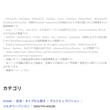
・ Microsoft、Windows、Officeロゴ、Outlook、Excel、OneNote、PowerPoint、Windowsの
ロゴおよびDirectXは、米国Microsoft Corporationの米国およびその他の国における商標または
登録商標です。
・ Intel、インテル、Intel ロゴ、その他のインテルの名称やロゴは、Intel Corporation または
その子会社の商標です。
・ NVIDIA、NVIDIAロゴ、CUDA、TESLA、SLI、GeForce、Quadroは、米国およびその他の国
におけるNVIDIA Corporationの登録商標または商標です。
・ 🄫2021 Advanced Micro Devices, Inc. All rights reserved. AMD、AMD Arrowロゴ、
Ryzen、Radeon、およびその組み合わせは、Advanced Micro Devices、Inc.の商標です。
・ Dolby, Dolby Audio, Dolby Atmos, and the double-D symbol are trademarks of Dolby
Laboratories Licensing Corporation.
・ 記載されている製品名等は各社の登録商標あるいは商標です。
・ 当ページの掲載内容および価格は、在庫などの都合により予告無く変更または終了となる場
合があります。
・ 画像はイメージです。
カテゴリ
HOME
形状・タイプから探す
デスクトップパソコン
フルタワーパソコン
DAIV FM-A9G8S