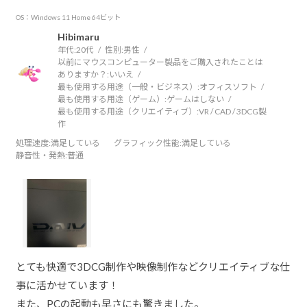
OS：Windows 11 Home 64ビット
Hibimaru
年代:
20代
性別:
男性
以前にマウスコンピューター製品をご購入されたことは
ありますか？:
いいえ
最も使用する用途（一般・ビジネス）:
オフィスソフト
最も使用する用途（ゲーム）:
ゲームはしない
最も使用する用途（クリエイティブ）:
VR / CAD / 3DCG製
作
処理速度
:満足している
グラフィック性能
:満足している
静音性・発熱
:普通
とても快適で3DCG制作や映像制作などクリエイティブな仕
事に活かせています！
また、PCの起動も早さにも驚きました。