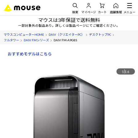
検索
マイページ
カート
店舗情報
メニュー
マウスは3年保証で送料無料
一部対象外の製品あり。詳しくは製品ページにてご確認ください。
マウスコンピューターHOME
DAIV（クリエイターPC）
デスクトップPC
フルタワー
DAIV FMシリーズ
DAIV FM-A9G8S
おすすめモデルはこちら
1
16