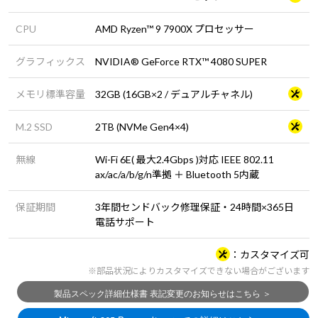
CPU
AMD Ryzen™ 9 7900X プロセッサー
グラフィックス
NVIDIA® GeForce RTX™ 4080 SUPER
メモリ標準容量
32GB (16GB×2 / デュアルチャネル)
M.2 SSD
2TB (NVMe Gen4×4)
無線
Wi-Fi 6E( 最大2.4Gbps )対応 IEEE 802.11
ax/ac/a/b/g/n準拠 ＋ Bluetooth 5内蔵
保証期間
3年間センドバック修理保証・24時間×365日
電話サポート
カスタマイズ可
※部品状況によりカスタマイズできない場合がございます