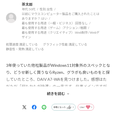
茶太郎
年代:
50代
性別:
女性
以前にマウスコンピューター製品をご購入されたことは
ありますか？:
はい
最も使用する用途（一般・ビジネス）:
回答なし
最も使用する用途（ゲーム）:
アクション / 格闘
最も使用する用途（クリエイティブ）:
Web制作 / Webデ
ザイン
処理速度
:満足している
グラフィック性能
:満足している
静音性・発熱
:満足している
3年使っていた他社製品がWindows11対象外のスペックとな
り、どうせ新しく買うならRyzen、グラボも良いものをと探
していたところ、DAIV A7-WAを見つけました。感想はた
だただ「何もかもが快適」の一言です。仕事メインですが
ベンチマークもかなりの数字を出してくれました。拡張性
続きを読む
もあり、仕事PCとして活躍してくれると期待しています。
不思議なものでDAIV A7-WAが到着して１週間過ぎたこ
参考になった
0
Like!
0
ろ、それまで現役だった３年稼働の他社製品PCが全く起動