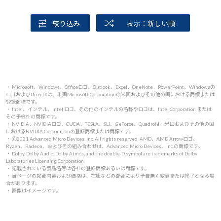
しなくなり、修理に出したら基盤がイカレて修復不能と言
われました。バトンタッチしたという意味なのかな。
絞り込み
表示：新しい順
・ Microsoft、Windows、Officeロゴ、Outlook、Excel、OneNote、PowerPoint、Windowsの
ロゴおよびDirectXは、米国Microsoft Corporationの米国およびその他の国における商標または
登録商標です。
・ Intel、インテル、Intel ロゴ、その他のインテルの名称やロゴは、Intel Corporation または
その子会社の商標です。
・ NVIDIA、NVIDIAロゴ、CUDA、TESLA、SLI、GeForce、Quadroは、米国およびその他の国
におけるNVIDIA Corporationの登録商標または商標です。
・ 🄫2021 Advanced Micro Devices, Inc. All rights reserved. AMD、AMD Arrowロゴ、
Ryzen、Radeon、およびその組み合わせは、Advanced Micro Devices、Inc.の商標です。
・ Dolby, Dolby Audio, Dolby Atmos, and the double-D symbol are trademarks of Dolby
Laboratories Licensing Corporation.
・ 記載されている製品名等は各社の登録商標あるいは商標です。
・ 当ページの掲載内容および価格は、在庫などの都合により予告無く変更または終了となる場
合があります。
・ 画像はイメージです。