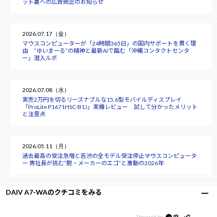
ット裏への広告掲出のお知らせ
2026.07.17（金）
マウスコンピューターが「24時間365日」の国内サポートを貫く理
由 “ゆいまーる”の精神と最新AIで臨む「沖縄コンタクトセンタ
ー」潜入ルポ
2026.07.08（水）
実売2万円を切るリーズナブルな15.6型モバイルディスプレイ
「ProLite P1671HSC-B1J」実機レビュー 試して分かったメリット
と注意点
2026.05.11（月）
過去最高の受注急増と苦渋の全モデル受注停止――マウスコンピュータ
ー 軣社長が挑む“脱・メーカーのエゴ”と激動の2026年
DAIV A7-WAのクチコミをみる