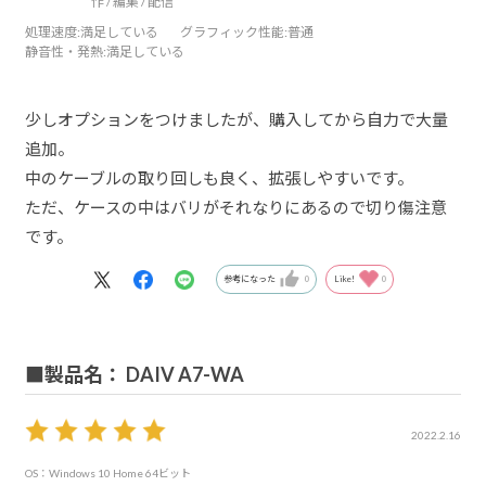
作 / 編集 / 配信
処理速度
:満足している
グラフィック性能
:普通
静音性・発熱
:満足している
少しオプションをつけましたが、購入してから自力で大量
追加。
中のケーブルの取り回しも良く、拡張しやすいです。
ただ、ケースの中はバリがそれなりにあるので切り傷注意
です。
参考になった
0
Like!
0
■製品名： DAIV A7-WA
2022.2.16
OS：Windows 10 Home 64ビット