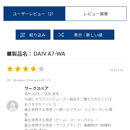
ユーザーレビュー
（2）
レビュー画像
絞り込み
表示：新しい順
■製品名： DAIV A7-WA
2022.2.26
OS：Windows 10 Home 64ビット
ワークスベア
年代:
50代
性別:
男性
以前にマウスコンピューター製品をご購入されたことは
ありますか？:
いいえ
最も使用する用途（一般・ビジネス）:
インターネット閲
覧
最も使用する用途（ゲーム）:
カード / パズル
最も使用する用途（クリエイティブ）:
動画制作 / 映像制