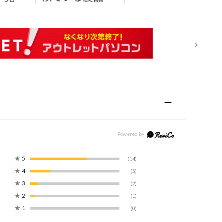
★
5
(14)
★
4
(5)
★
3
(2)
★
2
(1)
★
1
(0)