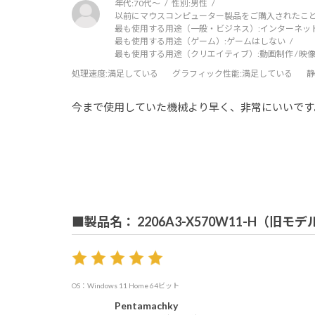
年代:
70代～
性別:
男性
以前にマウスコンピューター製品をご購入されたこと
最も使用する用途（一般・ビジネス）:
インターネッ
最も使用する用途（ゲーム）:
ゲームはしない
最も使用する用途（クリエイティブ）:
動画制作 / 映像
処理速度
:満足している
グラフィック性能
:満足している
静
今まで使用していた機械より早く、非常にいいです
■製品名： 2206A3-X570W11-H（旧モデ
OS：Windows 11 Home 64ビット
Pentamachky