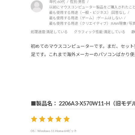
年代:
60代
性別:
男性
以前にマウスコンピューター製品をご購入されたこと
最も使用する用途（一般・ビジネス）:
回答なし
最も使用する用途（ゲーム）:
ゲームはしない
最も使用する用途（クリエイティブ）:
RAW現像 / 
処理速度
:満足している
グラフィック性能
:満足している
静
初めてのマウスコンピューターです。まだ、セット
足です。これまで海外メーカーのパソコンばかり使
■製品名： 2206A3-X570W11-H（旧モデ
OS：Windows 11 Home 64ビット