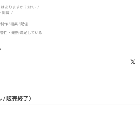
はありますか？:
はい
ト閲覧
制作 / 編集 / 配信
音性・発熱
:満足している
。
ル / 販売終了）