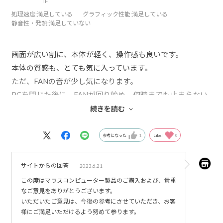
作
処理速度
:満足している
グラフィック性能
:満足している
静音性・発熱
:満足していない
画面が広い割に、本体が軽く、操作感も良いです。
本体の質感も、とても気に入っています。
ただ、FANの音が少し気になります。
PCを閉じた後に、FANが回り始め、何時までも止まらない
ことがあります。
続きを読む
TVなどの生活音がある中でも、FANの音が聞こえます。
都度、PCをシャットダウンすれば問題無いですが、残念で
参考になった
1
Like!
0
す。
サイトからの回答
2023.6.21
この度はマウスコンピューター製品のご購入および、貴重
なご意見をありがとうございます。
いただいたご意見は、今後の参考にさせていただき、お客
様にご満足いただけるよう努めて参ります。