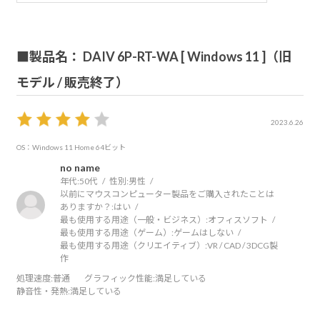
■製品名： DAIV 6P-RT-WA [ Windows 11 ]（旧
モデル / 販売終了）
2023.6.26
OS：Windows 11 Home 64ビット
no name
年代:
50代
性別:
男性
以前にマウスコンピューター製品をご購入されたことは
ありますか？:
はい
最も使用する用途（一般・ビジネス）:
オフィスソフト
最も使用する用途（ゲーム）:
ゲームはしない
最も使用する用途（クリエイティブ）:
VR / CAD / 3DCG製
作
処理速度
:普通
グラフィック性能
:満足している
静音性・発熱
:満足している