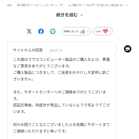
絡、金曜日にピックアップ、土曜日に対応方針の連絡をい
ただき、月曜日には返却されました。）
続きを読む
星４つにしたのは、思っていたよりファンの回転音が大き
く、ビデオミーティングなどでちょっと邪魔になりそうか
参考になった
0
Like!
0
な？と感じたためです。ＣＰＵ／ＧＰＵの性能とのトレー
ドオフなのは理解しているのですが、可能であればもう少
サイトからの回答
2023.7.4
し静かな方が良いかと思い、課題として挙げさせていただ
この度はマウスコンピューター製品のご購入および、貴重
きます。
なご意見をありがとうございます。
ご購入製品につきまして、ご迷惑をおかけし大変申し訳ご
ざいません。
また、サポートセンターへのご連絡ありがとうございま
す。
部品交換後、同症状が発生していないようで何よりでござ
います。
何かお困りごとなどございましたらお気軽にサポートまで
ご連絡いただけますと幸いです。