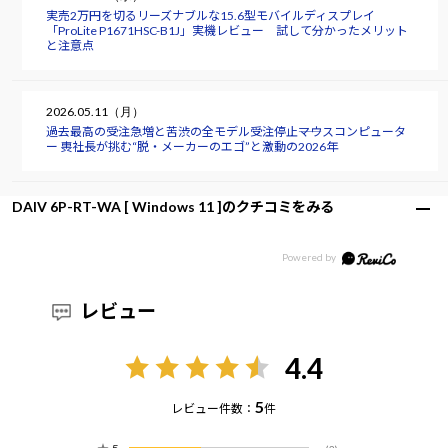
実売2万円を切るリーズナブルな15.6型モバイルディスプレイ
「ProLite P1671HSC-B1J」実機レビュー 試して分かったメリット
と注意点
2026.05.11（月）
過去最高の受注急増と苦渋の全モデル受注停止――マウスコンピュータ
ー 軣社長が挑む“脱・メーカーのエゴ”と激動の2026年
DAIV 6P-RT-WA [ Windows 11 ]のクチコミをみる
レビュー
4.4
5
レビュー件数：
件