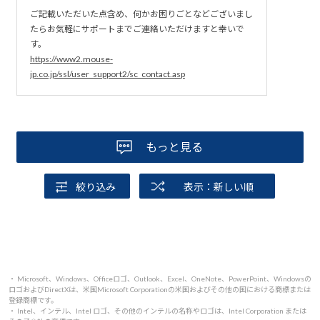
ご記載いただいた点含め、何かお困りごとなどございまし
たらお気軽にサポートまでご連絡いただけますと幸いで
す。
https://www2.mouse-
jp.co.jp/ssl/user_support2/sc_contact.asp
もっと見る
絞り込み
表示：新しい順
・ Microsoft、Windows、Officeロゴ、Outlook、Excel、OneNote、PowerPoint、Windowsの
ロゴおよびDirectXは、米国Microsoft Corporationの米国およびその他の国における商標または
登録商標です。
・ Intel、インテル、Intel ロゴ、その他のインテルの名称やロゴは、Intel Corporation または