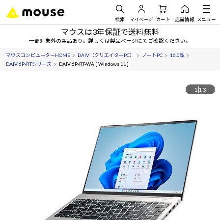
検索
マイページ
カート
店舗情報
メニュー
マウスは3年保証で送料無料
一部対象外の製品あり。詳しくは製品ページにてご確認ください。
マウスコンピューターHOME
DAIV（クリエイターPC）
ノートPC
16.0型
DAIV 6P-RTシリーズ
DAIV 6P-RT-WA [ Windows 11 ]
1
13