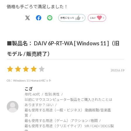
価格も手ごろで満足しました！
参考になった
0
Like!
0
■製品名： DAIV 6P-RT-WA [ Windows 11 ]（旧
モデル / 販売終了）
2023.6.19
OS：Windows 11 Home 64ビット
こざ
年代:
40代
性別:
男性
以前にマウスコンピューター製品をご購入されたことは
ありますか？:
はい
最も使用する用途（一般・ビジネス）:
動画視聴/音楽鑑
賞
最も使用する用途（ゲーム）:
アクション / 格闘
最も使用する用途（クリエイティブ）:
VR / CAD / 3DCG製