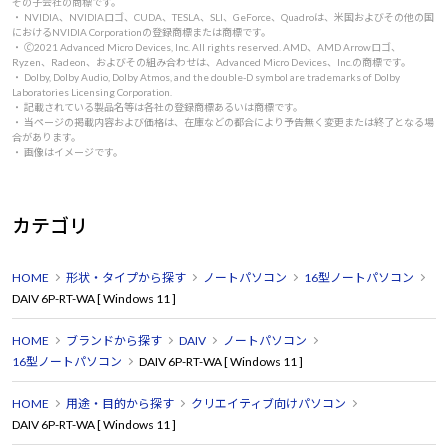
その子会社の商標です。
・ NVIDIA、NVIDIAロゴ、CUDA、TESLA、SLI、GeForce、Quadroは、米国およびその他の国
におけるNVIDIA Corporationの登録商標または商標です。
・ 🄫2021 Advanced Micro Devices, Inc. All rights reserved. AMD、AMD Arrowロゴ、
Ryzen、Radeon、およびその組み合わせは、Advanced Micro Devices、Inc.の商標です。
・ Dolby, Dolby Audio, Dolby Atmos, and the double-D symbol are trademarks of Dolby
Laboratories Licensing Corporation.
・ 記載されている製品名等は各社の登録商標あるいは商標です。
・ 当ページの掲載内容および価格は、在庫などの都合により予告無く変更または終了となる場
合があります。
・ 画像はイメージです。
カテゴリ
HOME
形状・タイプから探す
ノートパソコン
16型ノートパソコン
DAIV 6P-RT-WA [ Windows 11 ]
HOME
ブランドから探す
DAIV
ノートパソコン
16型ノートパソコン
DAIV 6P-RT-WA [ Windows 11 ]
HOME
用途・目的から探す
クリエイティブ向けパソコン
DAIV 6P-RT-WA [ Windows 11 ]