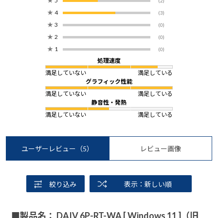
★
5
(2)
★
4
(3)
★
3
(0)
★
2
(0)
★
1
(0)
処理速度
満足していない
満足している
グラフィック性能
満足していない
満足している
静音性・発熱
満足していない
満足している
ユーザーレビュー
（5）
レビュー画像
絞り込み
表示：新しい順
■製品名： DAIV 6P-RT-WA [ Windows 11 ]（旧