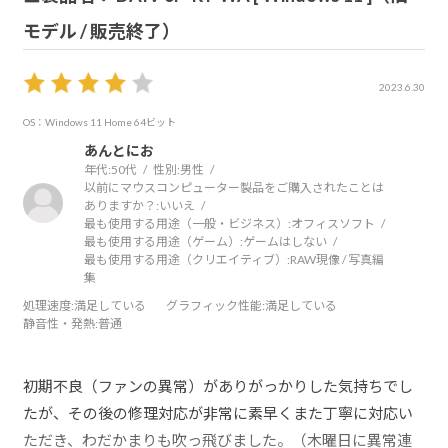
モデル / 販売終了）
2023.6.30
OS：Windows 11 Home 64ビット
あんとにお
年代:
50代
性別:
男性
以前にマウスコンピューター製品をご購入されたことは
ありますか？:
いいえ
最も使用する用途（一般・ビジネス）:
オフィスソフト
最も使用する用途（ゲーム）:
ゲームはしない
最も使用する用途（クリエイティブ）:
RAW現像 / 写真編
集
処理速度
:満足している
グラフィック性能
:満足している
静音性・発熱
:普通
初期不良（ファンの異常）がありがっかりした気持ちでし
たが、その後の修理対応が非常に素早くまた丁寧に対応い
ただき、わだかまりも吹っ飛びました。（木曜日に異常連