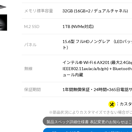
メモリ標準容量
32GB (16GB×2 / デュアルチャネル)
M.2 SSD
1TB (NVMe対応)
15.6型 フルHDノングレア （LEDバ
パネル
ト）
インテル® Wi-Fi 6 AX201 (最大2.4Gb
無線
IEEE802.11ax/ac/a/b/g/n) + Bluetoo
ュール内蔵
保証期間
1年間無償保証・24時間×365日電話
カスタ
※部品状況によりカスタマイズできない場合が