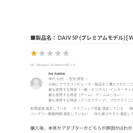
■製品名： DAIV 5P (プレミアムモデル) [ Win
OS：Windows 10 Home 64ビット
no name
年代:
50代
性別:
男性
以前にマウスコンピューター製品をご購入されたこと
最も使用する用途（一般・ビジネス）:
インターネッ
最も使用する用途（ゲーム）:
ゲームはしない
最も使用する用途（クリエイティブ）:
プログラミン
処理速度
:満足している
グラフィック性能
:満足している
静
バッテリー駆動時間
:満足していない
持ち運びやすさ
:満足し
購入後、本体かアダプターかどちらが原因かはわか