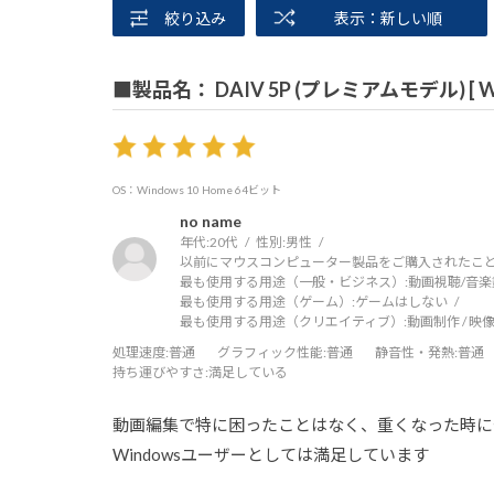
絞り込み
表示：新しい順
■製品名： DAIV 5P (プレミアムモデル) [ Win
OS：Windows 10 Home 64ビット
no name
年代:
20代
性別:
男性
以前にマウスコンピューター製品をご購入されたこと
最も使用する用途（一般・ビジネス）:
動画視聴/音楽
最も使用する用途（ゲーム）:
ゲームはしない
最も使用する用途（クリエイティブ）:
動画制作 / 映像
処理速度
:普通
グラフィック性能
:普通
静音性・発熱
:普通
持ち運びやすさ
:満足している
動画編集で特に困ったことはなく、重くなった時に
Windowsユーザーとしては満足しています