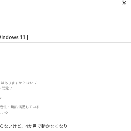
dows 11 ]
はありますか？:
はい
ト閲覧
グ
音性・発熱
:満足している
ている
らないけど、4か月で動かなくなり