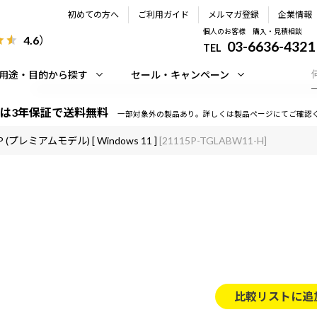
初めての方へ
ご利用ガイド
メルマガ登録
企業情報
個人のお客様 購入・見積相談
4.6
）
03-6636-4321
TEL
用途・目的から探す
セール・キャンペーン
は3年保証で送料無料
一部対象外の製品あり。詳しくは製品ページにてご確認
P (プレミアムモデル) [ Windows 11 ]
[21115P-TGLABW11-H]
比較リストに追