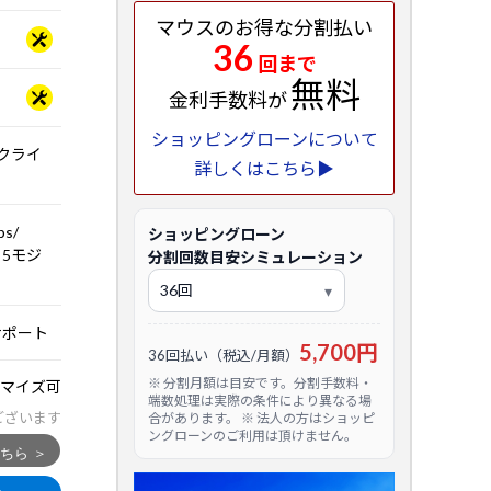
マウスのお得な分割払い
36
回まで
無料
金利手数料が
ショッピングローンについて
ックライ
詳しくはこちら▶
ps/
ショッピングローン
th 5モジ
分割回数目安シミュレーション
サポート
5,700円
36回払い（税込/月額）
※ 分割月額は目安です。分割手数料・
マイズ可
端数処理は実際の条件により異なる場
ございます
合があります。 ※ 法人の方はショッピ
ングローンのご利用は頂けません。