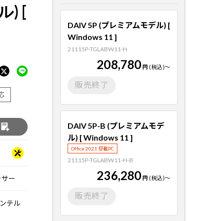
) [
DAIV 5P (プレミアムモデル) [
Windows 11 ]
21115P-TGLABW11-H
208,780
円
(税込)
～
販売終了
応
DAIV 5P-B (プレミアムモデ
る
ル) [ Windows 11 ]
Office 2021 搭載PC
21115P-TGLABW11-H-B
236,280
セッサー
円
(税込)
～
販売終了
/ インテル