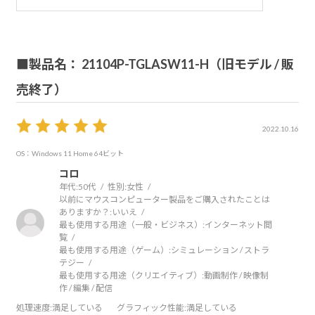
尚、最初に本商品が届いた時にはディスプレイの不具合が
あり（発作的に画面が明滅を繰り返す）、修理対応いただ
■製品名： 21104P-TGLASW11-H（旧モデル / 販
きました。修理されるまでに2回、PCを送ることになりま
したが、1度目は再現性なしでディスプレイの予測交換、改
売終了）
善ないため2度目に詳しく見てもらい、症状確認できたとの
ことで内部全交換となりました。丁寧に対応してもらえた
2022.10.16
と思いますが、その間、約1か月半ほどまともに使用できま
OS：Windows 11 Home 64ビット
せんでしたので少々ストレスに感じました。
コロ
年代:
50代
性別:
女性
以前にマウスコンピューター製品をご購入されたことは
ありますか？:
いいえ
最も使用する用途（一般・ビジネス）:
インターネット閲
覧
最も使用する用途（ゲーム）:
シミュレーション / ストラ
テジー
最も使用する用途（クリエイティブ）:
動画制作 / 映像制
作 / 編集 / 配信
処理速度
:満足している
グラフィック性能
:満足している