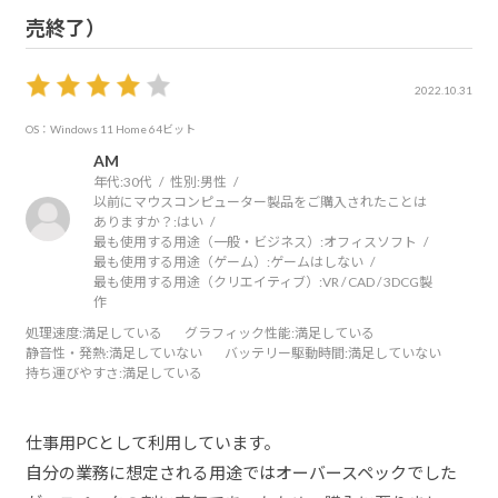
売終了）
2022.10.31
OS：Windows 11 Home 64ビット
AM
年代:
30代
性別:
男性
以前にマウスコンピューター製品をご購入されたことは
ありますか？:
はい
最も使用する用途（一般・ビジネス）:
オフィスソフト
最も使用する用途（ゲーム）:
ゲームはしない
最も使用する用途（クリエイティブ）:
VR / CAD / 3DCG製
作
処理速度
:満足している
グラフィック性能
:満足している
静音性・発熱
:満足していない
バッテリー駆動時間
:満足していない
持ち運びやすさ
:満足している
仕事用PCとして利用しています。
自分の業務に想定される用途ではオーバースペックでした