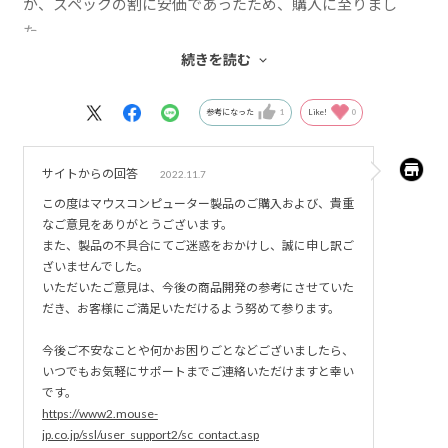
が、スペックの割に安価であったため、購入に至りまし
た。
気に入っている点は、
続きを読む
1) 動作が軽快で、普段の使用用途では困ったことはありま
せん。
参考になった
1
Like!
0
2) キーボードも打ちやすいです。
3) デザインが良く、軽いので持ち運びも苦ではありませ
サイトからの回答
2022.11.7
ん。
この度はマウスコンピューター製品のご購入および、貴重
なご意見をありがとうございます。
多少不満がある点は、
また、製品の不具合にてご迷惑をおかけし、誠に申し訳ご
ざいませんでした。
1) バッテリーの持ちがあまりよくないこと。自分の使用状
いただいたご意見は、今後の商品開発の参考にさせていた
況だと、1日中バッテリーのみで使用することはできませ
だき、お客様にご満足いただけるよう努めて参ります。
ん。
今後ご不安なことや何かお困りごとなどございましたら、
2) 時折、ファンの音が大きめです。静音モード使用すれば
いつでもお気軽にサポートまでご連絡いただけますと幸い
変わるのかもしれません。
です。
3) エンターキーの横幅が狭く、稀に打ち間違いがありま
https://www2.mouse-
す。
jp.co.jp/ssl/user_support2/sc_contact.asp