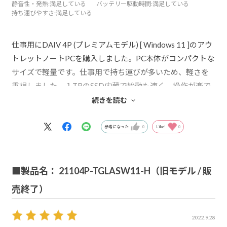
静音性・発熱
:満足している
バッテリー駆動時間
:満足している
持ち運びやすさ
:満足している
仕事用にDAIV 4P (プレミアムモデル) [ Windows 11 ]のアウ
トレットノートPCを購入しました。PC本体がコンパクトな
サイズで軽量です。仕事用で持ち運びが多いため、軽さを
重視しました。１TBのSSD内蔵で始動も速く、操作が楽で
す。マウスコンピューターさんのPC初購入でしたが、大満
続きを読む
足！！
参考になった
0
Like!
0
■製品名： 21104P-TGLASW11-H（旧モデル / 販
売終了）
2022.9.28