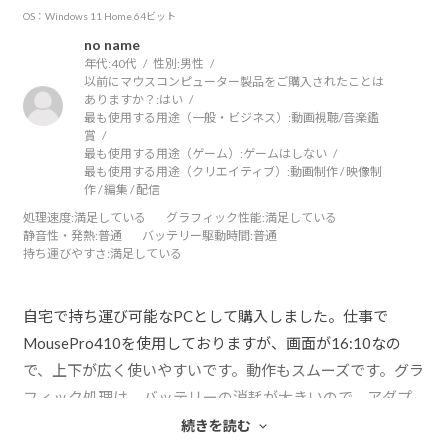
OS：Windows 11 Home 64ビット
no name
年代:
40代
性別:
男性
以前にマウスコンピューター製品をご購入されたことは
ありますか？:
はい
最も使用する用途（一般・ビジネス）:
動画視聴/音楽鑑
賞
最も使用する用途（ゲーム）:
ゲームはしない
最も使用する用途（クリエイティブ）:
動画制作 / 映像制
作 / 編集 / 配信
処理速度
:満足している
グラフィック性能
:満足している
静音性・発熱
:普通
バッテリー駆動時間
:普通
持ち運びやすさ
:満足している
自宅で持ち運び可能なPCとして購入しました。仕事で
MousePro410を使用しておりますが、画面が16:10なの
で、上下が広く使いやすいです。動作もスムーズです。グラ
フィック処理は、バッテリーの消耗が大きいので、アダプ
タで給電しながらの使用がおすすめ。ファンの音はある程
続きを読む