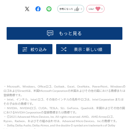
度しますが、制御ソフトやファン付き台を使うことで気に
ならないレベルに抑えられます。個人的にはトラブルも少
参考になった
0
Like!
0
なく、長くつかいたい機種です。
もっと見る
絞り込み
表示：新しい順
・ Microsoft、Windows、Officeロゴ、Outlook、Excel、OneNote、PowerPoint、Windowsの
ロゴおよびDirectXは、米国Microsoft Corporationの米国およびその他の国における商標または
登録商標です。
・ Intel、インテル、Intel ロゴ、その他のインテルの名称やロゴは、Intel Corporation または
その子会社の商標です。
・ NVIDIA、NVIDIAロゴ、CUDA、TESLA、SLI、GeForce、Quadroは、米国およびその他の国
におけるNVIDIA Corporationの登録商標または商標です。
・ 🄫2021 Advanced Micro Devices, Inc. All rights reserved. AMD、AMD Arrowロゴ、
Ryzen、Radeon、およびその組み合わせは、Advanced Micro Devices、Inc.の商標です。
・ Dolby, Dolby Audio, Dolby Atmos, and the double-D symbol are trademarks of Dolby