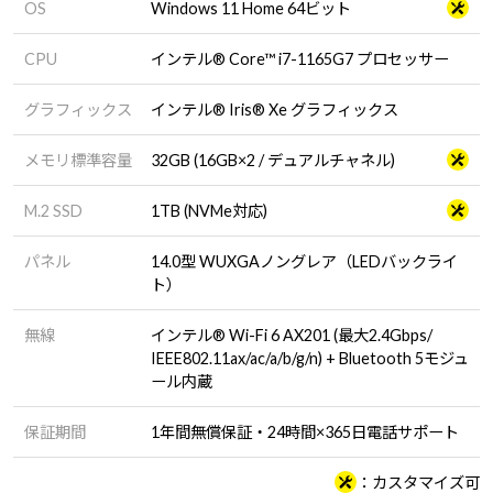
OS
Windows 11 Home 64ビット
CPU
インテル® Core™ i7-1165G7 プロセッサー
グラフィックス
インテル® Iris® Xe グラフィックス
メモリ標準容量
32GB (16GB×2 / デュアルチャネル)
M.2 SSD
1TB (NVMe対応)
パネル
14.0型 WUXGAノングレア（LEDバックライ
ト）
無線
インテル® Wi-Fi 6 AX201 (最大2.4Gbps/
IEEE802.11ax/ac/a/b/g/n) + Bluetooth 5モジュ
ール内蔵
保証期間
1年間無償保証・24時間×365日電話サポート
カスタマイズ可