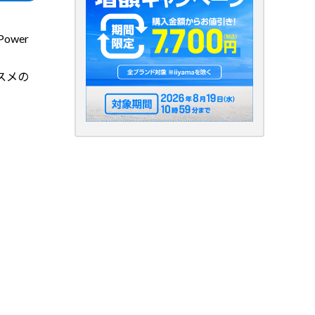
ower
スメの