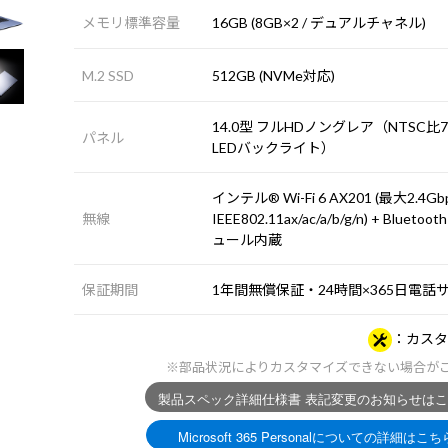
メモリ標準容量
16GB (8GB×2 / デュアルチャネル)
M.2 SSD
512GB (NVMe対応)
14.0型 フルHDノングレア（NTSC比7
パネル
LEDバックライト）
インテル® Wi-Fi 6 AX201 (最大2.4Gb
無線
IEEE802.11ax/ac/a/b/g/n) + Bluetoo
ュール内蔵
保証期間
1年間無償保証・24時間×365日電話
カスタ
※部品状況によりカスタマイズできない場合が