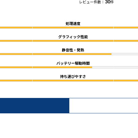
30
レビュー件数：
件
処理速度
グラフィック性能
静音性・発熱
バッテリー駆動時間
持ち運びやすさ
）