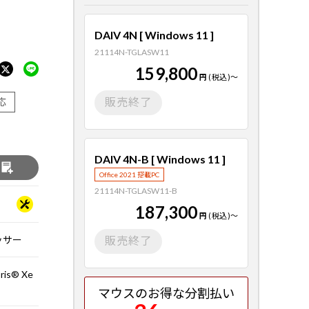
DAIV 4N [ Windows 11 ]
21114N-TGLASW11
159,800
円
(税込)
～
販売終了
応
DAIV 4N-B [ Windows 11 ]
る
Office 2021 搭載PC
21114N-TGLASW11-B
187,300
円
(税込)
～
セッサー
販売終了
ris® Xe
マウスのお得な分割払い