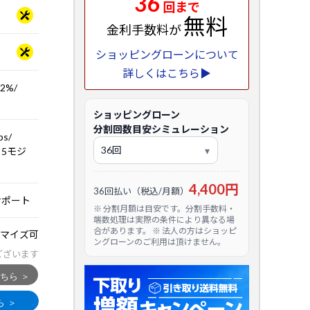
36
回まで
無料
金利手数料が
ショッピングローンについて
詳しくはこちら▶
2%/
ショッピングローン
分割回数目安シミュレーション
ps/
th 5モジ
4,400円
36回払い（税込/月額）
サポート
※ 分割月額は目安です。分割手数料・
端数処理は実際の条件により異なる場
合があります。 ※ 法人の方はショッピ
マイズ可
ングローンのご利用は頂けません。
ございます