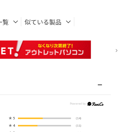
一覧
似ている製品
★
5
(14)
★
4
(11)