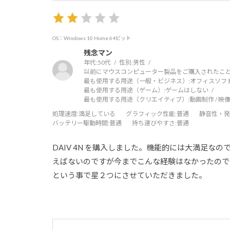
OS：Windows 10 Home 64ビット
残念マン
年代:
50代
性別:
男性
以前にマウスコンピューター製品をご購入されたこと
最も使用する用途（一般・ビジネス）:
オフィスソフ
最も使用する用途（ゲーム）:
ゲームはしない
最も使用する用途（クリエイティブ）:
動画制作 / 映像
処理速度
:満足している
グラフィック性能
:普通
静音性・発
バッテリー駆動時間
:普通
持ち運びやすさ
:普通
DAIV 4N を購入しました。機能的には大満足
えばないのですが今までこんな経験はなかったので
という事で星２つにさせていただきました。