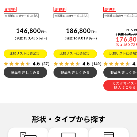
送料無料
送料無料
送料無料
翌営業日出荷サービス対応
翌営業日出荷サービス対応
翌営業日出荷サービス対
146,800
186,800
206,8
円
～
円
～
188,0
税抜
176,8
133,455
169,819
税抜
円
～
税抜
円
～
160,72
税抜
比較リストに追加
比較リストに追加
比較リストに追加
4.6
4.6
4
（37）
（149）
製品を詳しくみる
製品を詳しくみる
製品を詳しくみ
カスタマイズ
購入はこちら
形状・タイプから探す