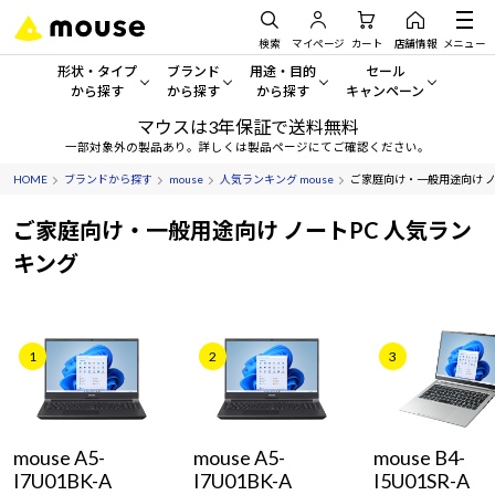
検索
マイページ
カート
店舗情報
メニュー
形状・タイプ
ブランド
用途・目的
セール
から探す
から探す
から探す
キャンペーン
マウスは3年保証で送料無料
形状・タイプから探す をすべてみる
mouse
一般向けパソコン
セール・キャンペーン
一部対象外の製品あり。詳しくは製品ページにてご確認ください。
HOME
ブランドから探す
mouse
人気ランキング mouse
ご家庭向け・一般用途向け ノ
デスクトップPC
G TUNE
ゲーミングPC・ゲーム向けパソコン
期間限定セール
人気モデルが期間限定・お買
ご家庭向け・一般用途向け ノートPC 人気ラン
ノートPC
NEXTGEAR
クリエイティブ向け
キング
アウトレットパソコン
すべて新品の旧モデル製品な
タブレット
DAIV
ビジネス向けパソコン
おすすめ目玉パソコン
サーバー
MousePro
学習向けパソコン
1
2
3
今イチオシのパソコンをピッ
ワークステーション
iiyama
スペック/パーツ別
Windows 11
|
Copilot+ PC
Windows 11
|
Copilot+ PC
mouse A5-
mouse A5-
mouse B4-
ディスプレイ
AIおすすめパソコン
I7U01BK-A
I7U01BK-A
I5U01SR-A