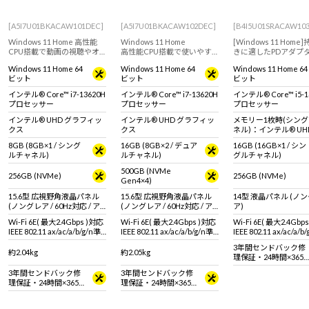
Windows 11
|
Copilot+ PC
Windows 11
|
Copilot+ PC
[A5I7U01BKACAW101DEC]
[A5I7U01BKACAW102DEC]
[B4I5U01SRACAW10
Windows 11 Home 高性能
Windows 11 Home
[Windows 11 Home
CPU搭載で動画の視聴やオ
高性能CPU搭載で使いやす
きに適したPDアダプ
ンラインミーティングに使
さと性能を両立！ストリー
や、シャッター付きの
Windows 11 Home 64
Windows 11 Home 64
Windows 11 Home 64
用可能。フルHD液晶搭載の
ミング視聴など幅広い用途
カメラ搭載で持ち歩き
ビット
ビット
ビット
15.6型ノートPC！
で活躍する15.6型ノート
すすめなモデル！
PC！
インテル® Core™ i7-13620H
インテル® Core™ i7-13620H
インテル® Core™ i5-1
プロセッサー
プロセッサー
プロセッサー
インテル® UHD グラフィッ
インテル® UHD グラフィッ
メモリー1枚時(シン
クス
クス
ネル)：インテル® UH
フィックス メモリー2
8GB (8GB×1 / シング
16GB (8GB×2 / デュア
16GB (16GB×1 / シン
(デュアルチャネル)：
ルチャネル)
ルチャネル)
グルチャネル)
ル® Iris® Xe グラフ
ス
500GB (NVMe
256GB (NVMe)
256GB (NVMe)
Gen4×4)
15.6型 広視野角液晶パネル
15.6型 広視野角液晶パネル
14型 液晶パネル (ノ
(ノングレア / 60Hz対応 / ア
(ノングレア / 60Hz対応 / ア
ア)
スペクト比16:9)
スペクト比16:9)
Wi-Fi 6E( 最大2.4Gbps )対応
Wi-Fi 6E( 最大2.4Gbps )対応
Wi-Fi 6E( 最大2.4Gbp
IEEE 802.11 ax/ac/a/b/g/n準
IEEE 802.11 ax/ac/a/b/g/n準
IEEE 802.11 ax/ac/a/b
拠 ＋ Bluetooth 5内蔵
拠 ＋ Bluetooth 5内蔵
拠 ＋ Bluetooth 5内蔵
3年間センドバック修
約2.04kg
約2.05kg
理保証・24時間×365
日電話サポート
3年間センドバック修
3年間センドバック修
理保証・24時間×365
理保証・24時間×365
日電話サポート
日電話サポート