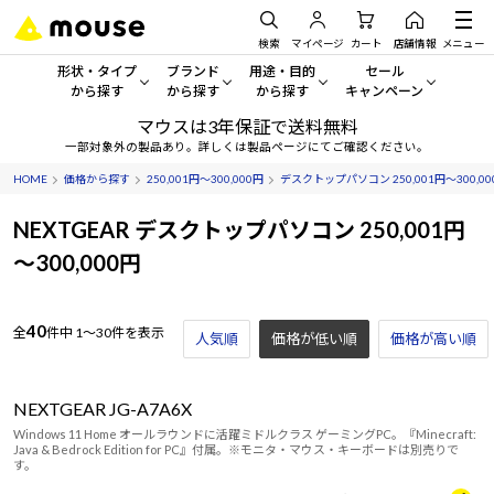
検索
マイページ
カート
店舗情報
メニュー
形状・タイプ
ブランド
用途・目的
セール
から探す
から探す
から探す
キャンペーン
マウスは3年保証で送料無料
形状・タイプから探す をすべてみる
mouse
一般向けパソコン
セール・キャンペーン
一部対象外の製品あり。詳しくは製品ページにてご確認ください。
HOME
価格から探す
250,001円～300,000円
デスクトップパソコン 250,001円～300,00
デスクトップPC
G TUNE
ゲーミングPC・ゲーム向けパソコン
期間限定セール
人気モデルが期間限定・お買
NEXTGEAR デスクトップパソコン 250,001円
ノートPC
NEXTGEAR
クリエイティブ向け
～300,000円
アウトレットパソコン
すべて新品の旧モデル製品な
タブレット
DAIV
ビジネス向けパソコン
40
全
件中
1～30件を表示
おすすめ目玉パソコン
人気順
価格が低い順
価格が高い順
サーバー
MousePro
学習向けパソコン
今イチオシのパソコンをピッ
ワークステーション
iiyama
スペック/パーツ別
Windows 11
|
Copilot+ PC
NEXTGEAR JG-A7A6X
Windows 11 Home オールラウンドに活躍ミドルクラス ゲーミングPC。『Minecraft:
Java & Bedrock Edition for PC』付属。※モニタ・マウス・キーボードは別売りで
Windows 11
|
Copilot+ PC
ディスプレイ
AIおすすめパソコン
す。