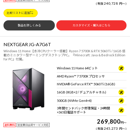
240,728
税抜
円
～
比較リストに追加
製品を詳しくみる
カスタマイズ・購入はこちら
NEXTGEAR JG-A7G6T
Windows 11 Home【水冷CPUクーラー搭載】Ryzen 7 5700X & RTX 5060 Ti / 16GB 搭
載のミニタワー型ゲーミングデスクトップPC。『Minecraft: Java & Bedrock Edition
for PC』付属。
Windows 11 Home 64ビット
AMD Ryzen™ 7 5700X プロセッサ
NVIDIA® GeForce RTX™ 5060 Ti (16GB)
16GB (8GB×2 / デュアルチャネル)
500GB (NVMe Gen4×4)
3年間センドバック修理保証・24時間
×365日電話サポート
269,800
円
～
送料無料
翌営業日出荷サービス対応
245,273
税抜
円
～