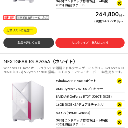
3年間センドバック修理保証・24時間
×365日電話サポート
264,800
円
～
送料無料
翌営業日出荷サービス対応
240,728
税抜
円
～
比較リストに追加
製品を詳しくみる
カスタマイズ・購入はこちら
NEXTGEAR JG-A7G6A（ホワイト）
Windows 11 Home オールラウンドに活躍ミドルクラス ゲーミングPC。GeForce RTX
5060 Ti (8GB) & Ryzen 7 5700X 搭載。 ※モニタ・マウス・キーボードは別売りです。
Windows 11 Home 64ビット
AMD Ryzen™ 7 5700X プロセッサ
NVIDIA® GeForce RTX™ 5060 Ti (8GB)
16GB (8GB×2 / デュアルチャネル)
500GB (NVMe Gen4×4)
3年間センドバック修理保証・24時間
×365日電話サポート