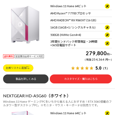
Windows 11 Home 64ビット
AMD Ryzen™ 7 7700 プロセッサ
AMD RADEON™ RX 9060 XT (16 GB)
16GB (16GB×1 / シングルチャネル)
500GB (NVMe Gen4×4)
3年間センドバック修理保証・24時間
×365日電話サポート
279,800
円
～
送料無料
翌営業日出荷サービス対応
254,364
税抜
円
～
5.0
（1）
比較リストに追加
製品を詳しくみる
カスタマイズ・購入はこちら
NEXTGEAR HD-A5G60（ホワイト）
Windows 11 Home ゲーミングPCをいちから揃える人におすすめ！RTX 5060 搭載のフ
ルタワー型デスクトップPC。※モニタ・マウス・キーボードは別売りです。
Windows 11 Home 64ビット