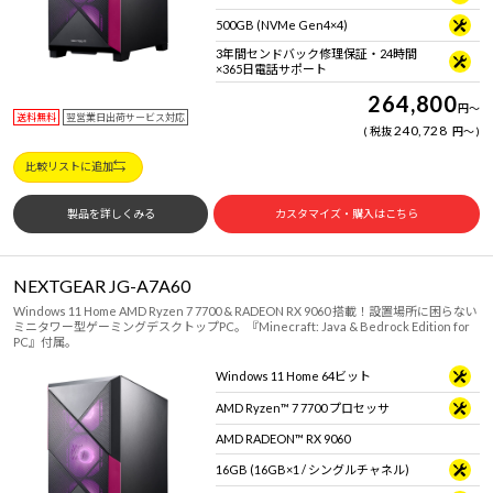
500GB (NVMe Gen4×4)
3年間センドバック修理保証・24時間
×365日電話サポート
264,800
円
～
送料無料
翌営業日出荷サービス対応
240,728
税抜
円
～
比較リストに追加
製品を詳しくみる
カスタマイズ・購入はこちら
NEXTGEAR JG-A7A60
Windows 11 Home AMD Ryzen 7 7700 & RADEON RX 9060 搭載！設置場所に困らない
ミニタワー型ゲーミングデスクトップPC。『Minecraft: Java & Bedrock Edition for
PC』付属。
Windows 11 Home 64ビット
AMD Ryzen™ 7 7700 プロセッサ
AMD RADEON™ RX 9060
16GB (16GB×1 / シングルチャネル)