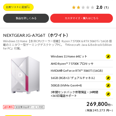
2.0
（1）
比較リストに追加
製品を詳しくみる
カスタマイズ・購入はこちら
NEXTGEAR JG-A7G6T（ホワイト）
Windows 11 Home【水冷CPUクーラー搭載】Ryzen 7 5700X & RTX 5060 Ti / 16GB 搭
載のミニタワー型ゲーミングデスクトップPC。『Minecraft: Java & Bedrock Edition
for PC』付属。
Windows 11 Home 64ビット
AMD Ryzen™ 7 5700X プロセッサ
NVIDIA® GeForce RTX™ 5060 Ti (16GB)
16GB (8GB×2 / デュアルチャネル)
500GB (NVMe Gen4×4)
3年間センドバック修理保証・24時間
×365日電話サポート
269,800
円
～
送料無料
翌営業日出荷サービス対応
245,273
税抜
円
～