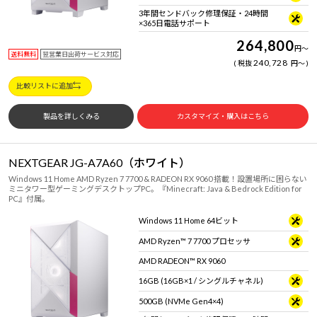
3年間センドバック修理保証・24時間
×365日電話サポート
264,800
円
～
送料無料
翌営業日出荷サービス対応
240,728
税抜
円
～
比較リストに追加
製品を詳しくみる
カスタマイズ・購入はこちら
NEXTGEAR JG-A7A60（ホワイト）
Windows 11 Home AMD Ryzen 7 7700 & RADEON RX 9060 搭載！設置場所に困らない
ミニタワー型ゲーミングデスクトップPC。『Minecraft: Java & Bedrock Edition for
PC』付属。
Windows 11 Home 64ビット
AMD Ryzen™ 7 7700 プロセッサ
AMD RADEON™ RX 9060
16GB (16GB×1 / シングルチャネル)
500GB (NVMe Gen4×4)