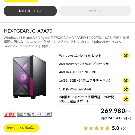
製品を詳しくみる
販売終了
NEXTGEAR JG-A7A70
Windows 11 Home AMD Ryzen 7 5700X & AMD RADEON RX 9070 / 16GB 搭載！設置
場所に困らないミニタワー型ゲーミングデスクトップPC。『Minecraft: Java &
Bedrock Edition for PC』付属。
Windows 11 Home 64ビット
AMD Ryzen™ 7 5700X プロセッサ
AMD RADEON™ RX 9070
16GB (8GB×2 / デュアルチャネル)
1TB (NVMe Gen4×4)
3年間センドバック修理保証・24時間
×365日電話サポート
269,980
円
～
送料無料
翌営業日出荷サービス対応
245,437
税抜
円
～
5.0
（5）
比較リストに追加