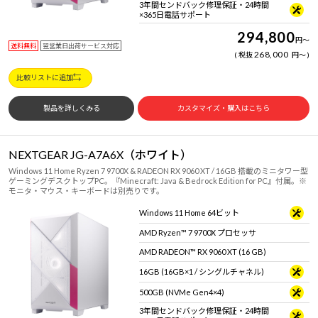
3年間センドバック修理保証・24時間
×365日電話サポート
294,800
円
～
送料無料
翌営業日出荷サービス対応
268,000
税抜
円
～
比較リストに追加
製品を詳しくみる
カスタマイズ・購入はこちら
NEXTGEAR JG-A7A6X（ホワイト）
Windows 11 Home Ryzen 7 9700X & RADEON RX 9060 XT / 16GB 搭載のミニタワー型
ゲーミングデスクトップPC。『Minecraft: Java & Bedrock Edition for PC』付属。※
モニタ・マウス・キーボードは別売りです。
Windows 11 Home 64ビット
AMD Ryzen™ 7 9700X プロセッサ
AMD RADEON™ RX 9060 XT (16 GB)
16GB (16GB×1 / シングルチャネル)
500GB (NVMe Gen4×4)
3年間センドバック修理保証・24時間