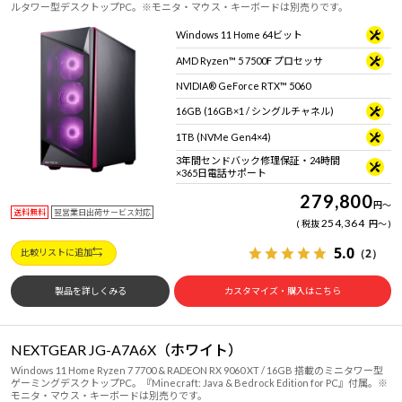
ルタワー型デスクトップPC。※モニタ・マウス・キーボードは別売りです。
Windows 11 Home 64ビット
AMD Ryzen™ 5 7500F プロセッサ
NVIDIA® GeForce RTX™ 5060
16GB (16GB×1 / シングルチャネル)
1TB (NVMe Gen4×4)
3年間センドバック修理保証・24時間
×365日電話サポート
279,800
円
～
送料無料
翌営業日出荷サービス対応
254,364
税抜
円
～
5.0
（2）
比較リストに追加
製品を詳しくみる
カスタマイズ・購入はこちら
NEXTGEAR JG-A7A6X（ホワイト）
Windows 11 Home Ryzen 7 7700 & RADEON RX 9060 XT / 16GB 搭載のミニタワー型
ゲーミングデスクトップPC。『Minecraft: Java & Bedrock Edition for PC』付属。※
モニタ・マウス・キーボードは別売りです。