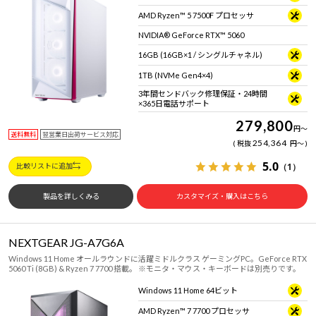
AMD Ryzen™ 5 7500F プロセッサ
NVIDIA® GeForce RTX™ 5060
16GB (16GB×1 / シングルチャネル)
1TB (NVMe Gen4×4)
3年間センドバック修理保証・24時間
×365日電話サポート
279,800
円
～
送料無料
翌営業日出荷サービス対応
254,364
税抜
円
～
5.0
（1）
比較リストに追加
製品を詳しくみる
カスタマイズ・購入はこちら
NEXTGEAR JG-A7G6A
Windows 11 Home オールラウンドに活躍ミドルクラス ゲーミングPC。GeForce RTX
5060 Ti (8GB) & Ryzen 7 7700 搭載。 ※モニタ・マウス・キーボードは別売りです。
Windows 11 Home 64ビット
AMD Ryzen™ 7 7700 プロセッサ