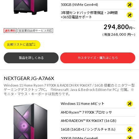
500GB (NVMe Gen4×4)
3年間センドバック修理保証・24時間
×365日電話サポート
294,800
円
～
送料無料
翌営業日出荷サービス対応
268,000
税抜
円
～
比較リストに追加
製品を詳しくみる
カスタマイズ・購入はこちら
NEXTGEAR JG-A7A6X
Windows 11 Home Ryzen 7 9700X & RADEON RX 9060 XT / 16GB 搭載のミニタワー型
ゲーミングデスクトップPC。『Minecraft: Java & Bedrock Edition for PC』付属。※
モニタ・マウス・キーボードは別売りです。
Windows 11 Home 64ビット
AMD Ryzen™ 7 9700X プロセッサ
AMD RADEON™ RX 9060 XT (16 GB)
16GB (16GB×1 / シングルチャネル)
500GB (NVMe Gen4×4)