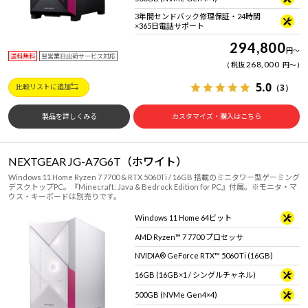
3年間センドバック修理保証・24時間
×365日電話サポート
294,800
円
～
送料無料
翌営業日出荷サービス対応
268,000
税抜
円
～
5.0
（3）
比較リストに追加
製品を詳しくみる
カスタマイズ・購入はこちら
NEXTGEAR JG-A7G6T（ホワイト）
Windows 11 Home Ryzen 7 7700 & RTX 5060Ti / 16GB 搭載のミニタワー型ゲーミング
デスクトップPC。『Minecraft: Java & Bedrock Edition for PC』付属。※モニタ・マ
ウス・キーボードは別売りです。
Windows 11 Home 64ビット
AMD Ryzen™ 7 7700 プロセッサ
NVIDIA® GeForce RTX™ 5060 Ti (16GB)
16GB (16GB×1 / シングルチャネル)
500GB (NVMe Gen4×4)