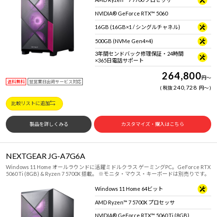
NVIDIA® GeForce RTX™ 5060
16GB (16GB×1 / シングルチャネル)
500GB (NVMe Gen4×4)
3年間センドバック修理保証・24時間
×365日電話サポート
264,800
円
～
送料無料
翌営業日出荷サービス対応
240,728
税抜
円
～
比較リストに追加
製品を詳しくみる
カスタマイズ・購入はこちら
NEXTGEAR JG-A7G6A
Windows 11 Home オールラウンドに活躍ミドルクラス ゲーミングPC。GeForce RTX
5060 Ti (8GB) & Ryzen 7 5700X 搭載。 ※モニタ・マウス・キーボードは別売りです。
Windows 11 Home 64ビット
AMD Ryzen™ 7 5700X プロセッサ
NVIDIA® GeForce RTX™ 5060 Ti (8GB)