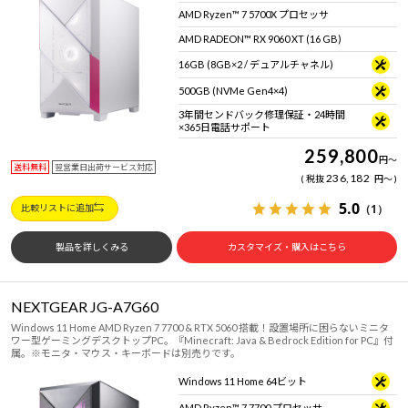
AMD Ryzen™ 7 5700X プロセッサ
AMD RADEON™ RX 9060 XT (16 GB)
16GB (8GB×2 / デュアルチャネル)
500GB (NVMe Gen4×4)
3年間センドバック修理保証・24時間
×365日電話サポート
259,800
円
～
送料無料
翌営業日出荷サービス対応
236,182
税抜
円
～
5.0
（1）
比較リストに追加
製品を詳しくみる
カスタマイズ・購入はこちら
NEXTGEAR JG-A7G60
Windows 11 Home AMD Ryzen 7 7700 & RTX 5060 搭載！設置場所に困らないミニタ
ワー型ゲーミングデスクトップPC。『Minecraft: Java & Bedrock Edition for PC』付
属。※モニタ・マウス・キーボードは別売りです。
Windows 11 Home 64ビット
AMD Ryzen™ 7 7700 プロセッサ