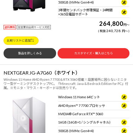
500GB (NVMe Gen4×4)
3年間センドバック修理保証・24時間
×365日電話サポート
264,800
円
～
送料無料
翌営業日出荷サービス対応
240,728
税抜
円
～
比較リストに追加
製品を詳しくみる
カスタマイズ・購入はこちら
NEXTGEAR JG-A7G60（ホワイト）
Windows 11 Home AMD Ryzen 7 7700 & RTX 5060 搭載！設置場所に困らないミニタ
ワー型ゲーミングデスクトップPC。『Minecraft: Java & Bedrock Edition for PC』付
属。※モニタ・マウス・キーボードは別売りです。
Windows 11 Home 64ビット
AMD Ryzen™ 7 7700 プロセッサ
NVIDIA® GeForce RTX™ 5060
16GB (16GB×1 / シングルチャネル)
500GB (NVMe Gen4×4)