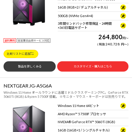
16GB (8GB×2 / デュアルチャネル)
500GB (NVMe Gen4×4)
3年間センドバック修理保証・24時間
×365日電話サポート
264,800
円
～
送料無料
翌営業日出荷サービス対応
240,728
税抜
円
～
比較リストに追加
製品を詳しくみる
カスタマイズ・購入はこちら
NEXTGEAR JG-A5G6A
Windows 11 Home オールラウンドに活躍ミドルクラス ゲーミングPC。GeForce RTX
5060 Ti (8GB) & Ryzen 5 7500F 搭載。 ※モニタ・マウス・キーボードは別売りです。
Windows 11 Home 64ビット
AMD Ryzen™ 5 7500F プロセッサ
NVIDIA® GeForce RTX™ 5060 Ti (8GB)
16GB (16GB×1 / シングルチャネル)