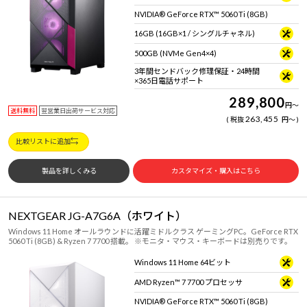
NVIDIA® GeForce RTX™ 5060 Ti (8GB)
16GB (16GB×1 / シングルチャネル)
500GB (NVMe Gen4×4)
3年間センドバック修理保証・24時間
×365日電話サポート
289,800
円
～
送料無料
翌営業日出荷サービス対応
263,455
税抜
円
～
比較リストに追加
製品を詳しくみる
カスタマイズ・購入はこちら
NEXTGEAR JG-A7G6A（ホワイト）
Windows 11 Home オールラウンドに活躍ミドルクラス ゲーミングPC。GeForce RTX
5060 Ti (8GB) & Ryzen 7 7700 搭載。 ※モニタ・マウス・キーボードは別売りです。
Windows 11 Home 64ビット
AMD Ryzen™ 7 7700 プロセッサ
NVIDIA® GeForce RTX™ 5060 Ti (8GB)