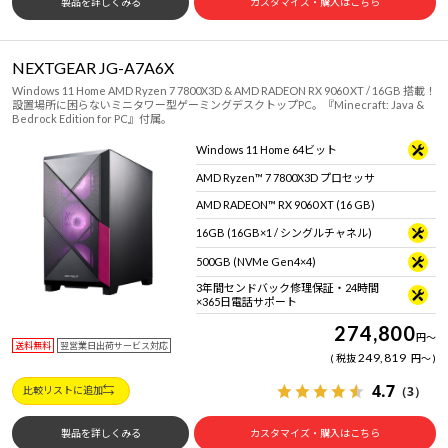
製品を詳しくみる
カスタマイズ・購入はこちら
NEXTGEAR JG-A7A6X
Windows 11 Home AMD Ryzen 7 7800X3D & AMD RADEON RX 9060 XT / 16GB 搭載！
設置場所に困らないミニタワー型ゲーミングデスクトップPC。『Minecraft: Java &
Bedrock Edition for PC』付属。
Windows 11 Home 64ビット
AMD Ryzen™ 7 7800X3D プロセッサ
AMD RADEON™ RX 9060 XT (16 GB)
16GB (16GB×1 / シングルチャネル)
500GB (NVMe Gen4×4)
3年間センドバック修理保証・24時間
×365日電話サポート
274,800
円
～
送料無料
翌営業日出荷サービス対応
249,819
税抜
円
～
4.7
（3）
比較リストに追加
製品を詳しくみる
カスタマイズ・購入はこちら