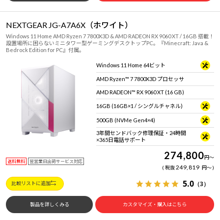
NEXTGEAR JG-A7A6X（ホワイト）
Windows 11 Home AMD Ryzen 7 7800X3D & AMD RADEON RX 9060 XT / 16GB 搭載！
設置場所に困らないミニタワー型ゲーミングデスクトップPC。『Minecraft: Java &
Bedrock Edition for PC』付属。
Windows 11 Home 64ビット
AMD Ryzen™ 7 7800X3D プロセッサ
AMD RADEON™ RX 9060 XT (16 GB)
16GB (16GB×1 / シングルチャネル)
500GB (NVMe Gen4×4)
3年間センドバック修理保証・24時間
×365日電話サポート
274,800
円
～
送料無料
翌営業日出荷サービス対応
249,819
税抜
円
～
5.0
（3）
比較リストに追加
製品を詳しくみる
カスタマイズ・購入はこちら