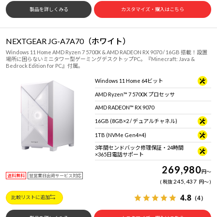
製品を詳しくみる
カスタマイズ・購入はこちら
NEXTGEAR JG-A7A70（ホワイト）
Windows 11 Home AMD Ryzen 7 5700X & AMD RADEON RX 9070 / 16GB 搭載！設置
場所に困らないミニタワー型ゲーミングデスクトップPC。『Minecraft: Java &
Bedrock Edition for PC』付属。
Windows 11 Home 64ビット
AMD Ryzen™ 7 5700X プロセッサ
AMD RADEON™ RX 9070
16GB (8GB×2 / デュアルチャネル)
1TB (NVMe Gen4×4)
3年間センドバック修理保証・24時間
×365日電話サポート
269,980
円
～
送料無料
翌営業日出荷サービス対応
245,437
税抜
円
～
4.8
（4）
比較リストに追加