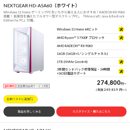
NEXTGEAR HD-A5A60（ホワイト）
Windows 11 Home ゲーミングPCをいちから揃える人におすすめ！RADEON RX 9060
搭載！ 拡張性を備えたフルタワー型デスクトップPC。『Minecraft: Java & Bedrock
Edition for PC』付属。
Windows 11 Home 64ビット
AMD Ryzen™ 5 7500F プロセッサ
AMD RADEON™ RX 9060
16GB (16GB×1 / シングルチャネル)
1TB (NVMe Gen4×4)
3年間センドバック修理保証・24時間
×365日電話サポート
274,800
円
～
送料無料
翌営業日出荷サービス対応
249,819
税抜
円
～
比較リストに追加
製品を詳しくみる
カスタマイズ・購入はこちら