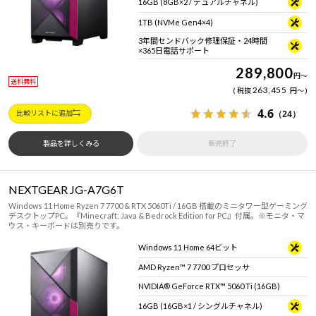
16GB (8GB×2 / デュアルチャネル)
1TB (NVMe Gen4×4)
3年間センドバック修理保証・24時間
×365日電話サポート
289,800
円
～
送料無料
263,455
税抜
円
～
4.6
（24）
比較リストに追加
製品を詳しくみる
販売終了
NEXTGEAR JG-A7G6T
Windows 11 Home Ryzen 7 7700 & RTX 5060Ti / 16GB 搭載のミニタワー型ゲーミング
デスクトップPC。『Minecraft: Java & Bedrock Edition for PC』付属。※モニタ・マ
ウス・キーボードは別売りです。
Windows 11 Home 64ビット
AMD Ryzen™ 7 7700 プロセッサ
NVIDIA® GeForce RTX™ 5060 Ti (16GB)
16GB (16GB×1 / シングルチャネル)