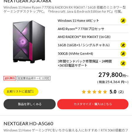
NEXTGEAR JG-A7A6X
Windows 11 Home Ryzen 7 7700 & RADEON RX 9060 XT / 16GB 搭載のミニタワー型
ゲーミングデスクトップPC。『Minecraft: Java & Bedrock Edition for PC』付属。
Windows 11 Home 64ビット
AMD Ryzen™ 7 7700 プロセッサ
AMD RADEON™ RX 9060 XT (16 GB)
16GB (16GB×1 / シングルチャネル)
500GB (NVMe Gen4×4)
3年間センドバック修理保証・24時間
×365日電話サポート
279,800
円
～
送料無料
翌営業日出荷サービス対応
254,364
税抜
円
～
5.0
（2）
比較リストに追加
製品を詳しくみる
カスタマイズ・購入はこちら
NEXTGEAR HD-A5G60
Windows 11 Home ゲーミングPCをいちから揃える人におすすめ！RTX 5060 搭載のフ