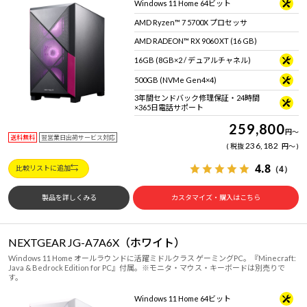
Windows 11 Home 64ビット
Windows 11
|
Copilot+ PC
Windows 11
|
Copilot+ PC
AMD Ryzen™ 7 5700X プロセッサ
AMD RADEON™ RX 9060 XT (16 GB)
16GB (8GB×2 / デュアルチャネル)
500GB (NVMe Gen4×4)
3年間センドバック修理保証・24時間
×365日電話サポート
259,800
円
～
送料無料
翌営業日出荷サービス対応
236,182
税抜
円
～
4.8
（4）
比較リストに追加
製品を詳しくみる
カスタマイズ・購入はこちら
NEXTGEAR JG-A7A6X（ホワイト）
Windows 11 Home オールラウンドに活躍ミドルクラス ゲーミングPC。『Minecraft:
Java & Bedrock Edition for PC』付属。※モニタ・マウス・キーボードは別売りで
す。
Windows 11 Home 64ビット