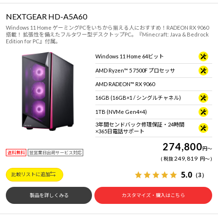
NEXTGEAR HD-A5A60
Windows 11 Home ゲーミングPCをいちから揃える人におすすめ！RADEON RX 9060
搭載！ 拡張性を備えたフルタワー型デスクトップPC。『Minecraft: Java & Bedrock
Edition for PC』付属。
Windows 11 Home 64ビット
AMD Ryzen™ 5 7500F プロセッサ
AMD RADEON™ RX 9060
16GB (16GB×1 / シングルチャネル)
1TB (NVMe Gen4×4)
3年間センドバック修理保証・24時間
×365日電話サポート
274,800
円
～
送料無料
翌営業日出荷サービス対応
249,819
税抜
円
～
5.0
（3）
比較リストに追加
製品を詳しくみる
カスタマイズ・購入はこちら