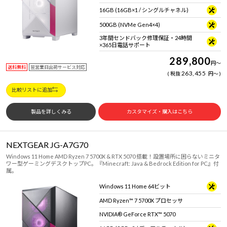
16GB (16GB×1 / シングルチャネル)
500GB (NVMe Gen4×4)
3年間センドバック修理保証・24時間
×365日電話サポート
289,800
円
～
送料無料
翌営業日出荷サービス対応
263,455
税抜
円
～
比較リストに追加
製品を詳しくみる
カスタマイズ・購入はこちら
NEXTGEAR JG-A7G70
Windows 11 Home AMD Ryzen 7 5700X & RTX 5070 搭載！設置場所に困らないミニタ
ワー型ゲーミングデスクトップPC。『Minecraft: Java & Bedrock Edition for PC』付
属。
Windows 11 Home 64ビット
AMD Ryzen™ 7 5700X プロセッサ
NVIDIA® GeForce RTX™ 5070