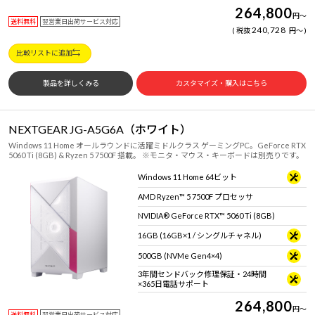
264,800
円
～
送料無料
翌営業日出荷サービス対応
240,728
税抜
円
～
比較リストに追加
製品を詳しくみる
カスタマイズ・購入はこちら
NEXTGEAR JG-A5G6A（ホワイト）
Windows 11 Home オールラウンドに活躍ミドルクラス ゲーミングPC。GeForce RTX
5060 Ti (8GB) & Ryzen 5 7500F 搭載。 ※モニタ・マウス・キーボードは別売りです。
Windows 11 Home 64ビット
AMD Ryzen™ 5 7500F プロセッサ
NVIDIA® GeForce RTX™ 5060 Ti (8GB)
16GB (16GB×1 / シングルチャネル)
500GB (NVMe Gen4×4)
3年間センドバック修理保証・24時間
×365日電話サポート
264,800
円
～
送料無料
翌営業日出荷サービス対応