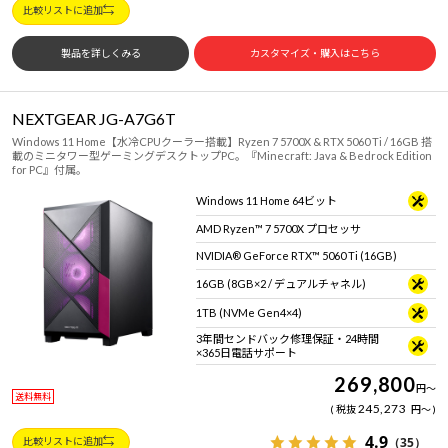
比較リストに追加
製品を詳しくみる
カスタマイズ・購入はこちら
NEXTGEAR JG-A7G6T
Windows 11 Home【水冷CPUクーラー搭載】Ryzen 7 5700X & RTX 5060 Ti / 16GB 搭
載のミニタワー型ゲーミングデスクトップPC。『Minecraft: Java & Bedrock Edition
for PC』付属。
Windows 11 Home 64ビット
AMD Ryzen™ 7 5700X プロセッサ
NVIDIA® GeForce RTX™ 5060 Ti (16GB)
16GB (8GB×2 / デュアルチャネル)
1TB (NVMe Gen4×4)
3年間センドバック修理保証・24時間
×365日電話サポート
269,800
円
～
送料無料
245,273
税抜
円
～
4.9
（35）
比較リストに追加