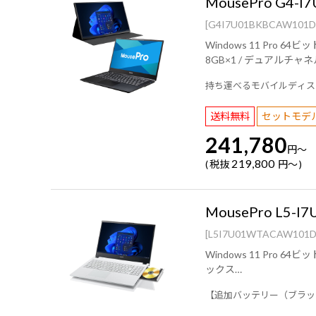
MousePro G4
[G4I7U01BKBCAW101D
Windows 11 Pro 64ビット ( PKIDラベル貼付対応 )/ インテル® Core™ i7
8GB×1 / デュアルチャネル)/ 256GB (NVMe)/ 14型 液晶パネル (ノングレア / 60Hz対応 / アスペクト比16:9)/ Wi-Fi 6E( 最大2.4Gbps )
持ち運べるモバイルディス
送料無料
セットモデ
241,780
円
～
219,800
税抜
円
～
MousePro L5-
[L5I7U01WTACAW101D
Windows 11 Pro 64ビット ( PKIDラベル貼付対応 )/ インテル® Core
ックス
メモリー2枚時(デュアルチャネル)：インテル® Iris® Xe
【追加バッテリー（ブラッ
15.6型 液晶パネル (ノングレア / 60Hz対応 / アスペクト比16:9)/ Wi-F