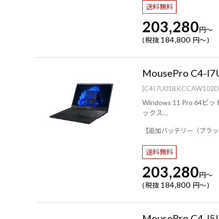
送料無料
203,280
円
～
184,800
税抜
円
～
MousePro C4-
[C4I7U01BKCCAW102D
Windows 11 Pro 64ビット ( PKIDラベル貼付対応 )/ インテル® Core
ックス
メモリー2枚時(デュアルチャネル)：インテル® Iris® Xe 
【追加バッテリー（ブラッ
グレア / 60Hz対応 / アスペクト比16:9)/ Wi-Fi 6E( 最大2.4Gbps )対応 IEEE 802.11 ax/ac/a/
×365日電話サポート/
送料無料
203,280
円
～
184,800
税抜
円
～
MousePro C4-