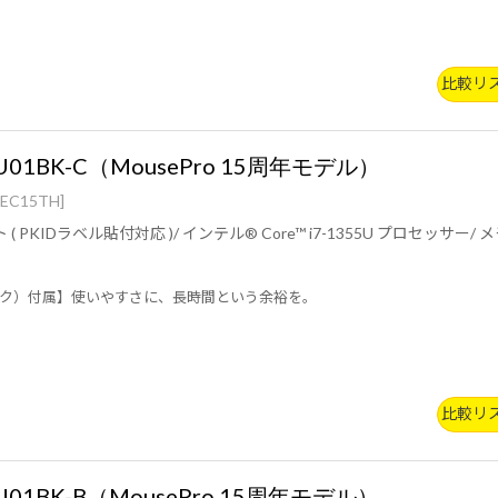
比較リ
I7U01BK-C（MousePro 15周年モデル）
EC15TH]
™ i7-1355U プロセッサー/ メモリー1枚時(シングルチャネル)：インテル® UHD グラフィ
グラフィックス/ 8GB (8GB×1 / シングルチャネル)/ 256GB (NVMe)/ 14型 広視野角液晶パネル (ノン
ク）付属】使いやすさに、長時間という余裕を。
b/g/n準拠 ＋ Bluetooth 5内蔵/ 3年間センドバック修理保証・24時間
比較リ
I5U01BK-B（MousePro 15周年モデル）