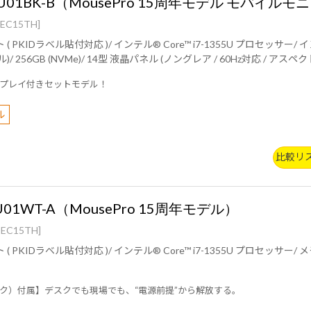
-I7U01BK-B（MousePro 15周年モデル モバイル
EC15TH]
-1355U プロセッサー/ インテル® Iris® Xe グラフィックス/ 16GB (オンボード8GB +
対応 IEEE 802.11
ax
プレイ付きセットモデル！
ル
比較リ
I7U01WT-A（MousePro 15周年モデル）
EC15TH]
™ i7-1355U プロセッサー/ メモリー1枚時(シングルチャネル)：インテル® UHD グラフィ
 グラフィックス/ 8GB (8GB×1 / シングルチャネル)/ 256GB (NVMe)/ DVDスーパーマルチドライブ/
ク）付属】デスクでも現場でも、“電源前提”から解放する。
i 6E( 最大2.4Gbps )対応 IEEE 802.11 ax/ac/a/b/g/n準拠 ＋ Bluetooth 5内蔵/ BTOにて選択
可能 / SIMカードサイズ : Micro SIMカード/ 3年間センドバック修理保証・24時間×365日電