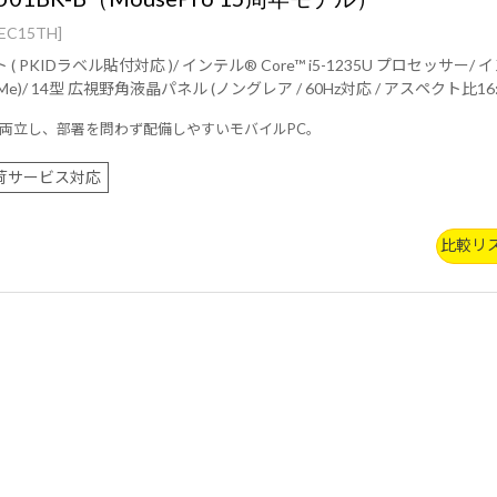
EC15TH]
1235U プロセッサー/ インテル® Iris® Xe グラフィックス/ 32GB (16GB×2 / デュア
拠 ＋ Bluetooth 5内蔵/ 約1.38kg/ 3年間センドバック修理保証・24時間×365日電話サポート/
両立し、部署を問わず配備しやすいモバイルPC。
荷サービス対応
比較リ