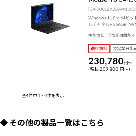
[C4I5U01BKBBAW105D
Windows 11 Pro 64ビット ( PKIDラベル貼付対応 )/ インテル® Core™ i5-
ルチャネル)/ 256GB (NVMe)/ 14型 広視野角液晶パネル (ノングレア / 60Hz対応 / アスペクト比16:9)/ Wi-Fi 6E( 最大2.4Gbps )対応 IEEE 802.11 ax/ac/a/b/g/n準
携帯性と十分な処理性能を
送料無料
翌営業日出
230,780
円
～
209,800
税抜
円
～
全4件中
1～4件を表示
◆ その他の製品一覧はこちら