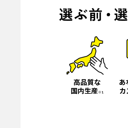
高品質な
あ
国内生産
カ
※1