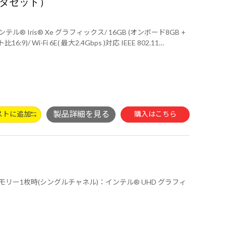
モニタセット）
/ac/a/b/g/n準拠 ＋ Bluetooth 5内蔵/ BTOにて選択可能 / SIMカードサイズ : Micro SIMカード/ 3年間センドバック修理保証・24時間×365日電話サポート/
ストに追加
購入はこちら
話サポート/