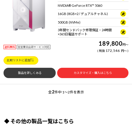
NVIDIA® GeForce RTX™ 5060
16GB (8GB×2 / デュアルチャネル)
500GB (NVMe)
3年間センドバック修理保証・24時間
×365日電話サポート
189,800
円
～
送料無料
翌営業日出荷サービス対応
172,546
税抜
円
～
比較リストに追加
製品を詳しくみる
カスタマイズ・購入はこちら
2
全
件中
1～2件を表示
◆ その他の製品一覧はこちら