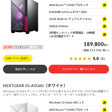
Windows 11
|
Copilot+ PC
Windows 11
|
Copilot+ PC
AMD Ryzen™ 5 4500 プロセッサ
NVIDIA® GeForce RTX™ 5060
16GB (8GB×2 / デュアルチャネル)
500GB (NVMe)
3年間センドバック修理保証・24時間
×365日電話サポート
189,800
円
～
送料無料
翌営業日出荷サービス対応
172,546
税抜
円
～
5.0
（3）
比較リストに追加
製品を詳しくみる
カスタマイズ・購入はこちら
NEXTGEAR JG-A5G60（ホワイト）
Windows 11 Home ゲーミングPCをいちから揃える人におすすめ！RTX 5060 搭載のミ
ニタワー型デスクトップPC。※モニタ・マウス・キーボードは別売りです。
Windows 11 Home 64ビット
AMD Ryzen™ 5 4500 プロセッサ