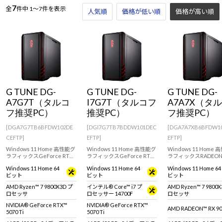
7
全
件中
1～7件を表示
人気順
価格が低い順
価格が高い順
G TUNE DG-
G TUNE DG-
G TUNE DG-
A7G7T（タルコ
I7G7T（タルコフ
A7A7X（タ
フ推奨PC）
推奨PC）
フ推奨PC）
[DGA7G7TB6BFDW102DE
[DGI7G7TB7BDDW101DEC
[DGA7A7XB6BFDW1
CEFTP]
EFTP]
EFTP]
Windows 11 Home 高性能グ
Windows 11 Home 高性能グ
Windows 11 Home
ラフィックスGeForce RTX
ラフィックスGeForce RTX
ラフィックスRADEON
5070 Ti / 16GB搭載、オール
5070 Ti を搭載したゲーミン
9070 XT / 16GB を
Windows 11 Home 64
Windows 11 Home 64
Windows 11 Home 64
ラウンドに活躍するミドル
グPC。快適なゲームプレイ
ゲーミングPC。快適
ビット
ビット
ビット
クラス ゲーミングPC。快適
や動画編集、配信におすす
ムプレイや動画編集、
なゲームプレイにおすすめ
めです。※モニタ・マウス・
におすすめです。※モ
AMD Ryzen™ 7 9800X3D プ
インテル® Core™ i7 プ
AMD Ryzen™ 7 9800
です。※モニタ・マウス・キ
キーボードは別売りです。
マウス・キーボードは
ロセッサ
ロセッサー 14700F
ロセッサ
ーボードは別売りです。
りです。
NVIDIA® GeForce RTX™
NVIDIA® GeForce RTX™
AMD RADEON™ RX 90
5070 Ti
5070 Ti