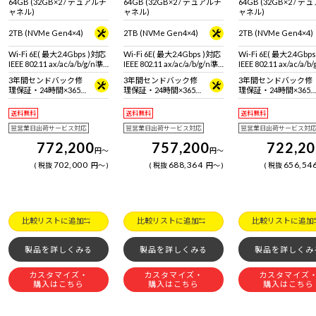
64GB (32GB×2 / デュアルチ
64GB (32GB×2 / デュアルチ
64GB (32GB×2 / 
ャネル)
ャネル)
ャネル)
2TB (NVMe Gen4×4)
2TB (NVMe Gen4×4)
2TB (NVMe Gen4×4)
Wi-Fi 6E( 最大2.4Gbps )対応
Wi-Fi 6E( 最大2.4Gbps )対応
Wi-Fi 6E( 最大2.4Gbp
IEEE 802.11 ax/ac/a/b/g/n準
IEEE 802.11 ax/ac/a/b/g/n準
IEEE 802.11 ax/ac/a/b
拠 ＋ Bluetooth 5内蔵
拠 ＋ Bluetooth 5内蔵
拠 ＋ Bluetooth 5内蔵
3年間センドバック修
3年間センドバック修
3年間センドバック修
理保証・24時間×365
理保証・24時間×365
理保証・24時間×365
日電話サポート
日電話サポート
日電話サポート
送料無料
送料無料
送料無料
翌営業日出荷サービス対応
翌営業日出荷サービス対応
翌営業日出荷サービス対
772,200
757,200
722,2
円
～
円
～
702,000
688,364
656,54
税抜
円
～
税抜
円
～
税抜
比較リストに追加
比較リストに追加
比較リストに追加
製品を詳しくみる
製品を詳しくみる
製品を詳しくみ
カスタマイズ・
カスタマイズ・
カスタマイズ
購入はこちら
購入はこちら
購入はこちら