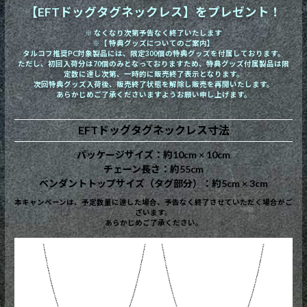
【EFTドッグタグネックレス】をプレゼント！
※ なくなり次第予告なく終了いたします
※【 特典グッズについてのご案内】
タルコフ推奨PC対象製品には、限定300個の特典グッズを付属しております。
ただし、初回入荷分は70個のみとなっておりますため、特典グッズ付属製品は限
定数に達し次第、一時的に販売終了表示となります。
次回特典グッズ入荷後、販売終了状態を解除し販売を再開いたします。
あらかじめご了承くださいますようお願い申し上げます。
EFTドッグタグネックレス寸法
パッケージサイズ：約10cm × 10cm
チェーン長さ：約55cm
ペンダントトップサイズ（タグ部分）：約5cm × 3cm
本キャンペーンは、予定数量に達した場合、予告なく終了させていただく場合がご
ざいます。
あらかじめご了承ください。