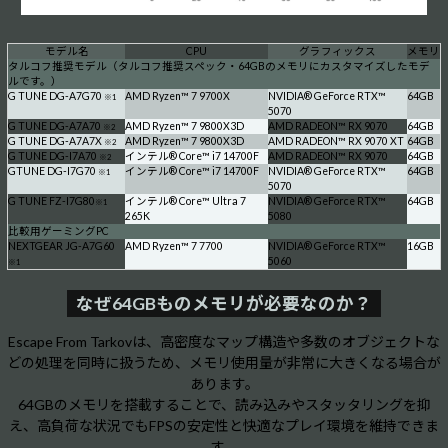
モデル名
CPU
グラフィックス
メモリ
タルコフ推奨モデル（タルコフ推奨スペック・64GBのメモリにカスタマイズしたモデ
ルです。）
G TUNE DG-A7G70
AMD Ryzen™ 7 9700X
NVIDIA® GeForce RTX™
64GB
※1
5070
G TUNE DG-A7A70
AMD Ryzen™ 7 9800X3D
AMD RADEON™ RX 9070
64GB
※2
G TUNE DG-A7A7X
AMD Ryzen™ 7 9800X3D
AMD RADEON™ RX 9070 XT
64GB
※2
G TUNE DG-I7A70
インテル® Core™ i7 14700F
AMD RADEON™ RX 9070
64GB
※2
GTUNE DG-I7G70
インテル® Core™ i7 14700F
NVIDIA® GeForce RTX™
64GB
※1
5070
G TUNE FZ-I7G80
インテル® Core™ Ultra 7
NVIDIA® GeForce RTX™
64GB
※1
265K
5080
比較用ゲーミングPC
NEXTGEAR JG-A7G60
AMD Ryzen™ 7 7700
NVIDIA® GeForce RTX™
16GB
5060
※1
なぜ64GBものメモリが必要なのか？
Escape From Tarkovは、高密度なマップ構造や多数のオブジェクトな
どの処理を同時に扱うため、メモリ使用量が非常に大きくなる場合が
あります。
64GBのメモリを搭載することで、読み込みやスタッタリングを抑
え、高負荷な状況でもFPSの安定性と快適なプレイ環境を維持できま
す。