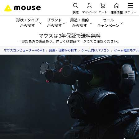
検索
マイページ
カート
店舗情報
メニュー
形状・タイプ
ブランド
用途・目的
セール
から探す
から探す
から探す
キャンペーン
マウスは3年保証で送料無料
形状・タイプから探す をすべてみる
mouse
一般向けパソコン
セール・キャンペーン
一部対象外の製品あり。詳しくは製品ページにてご確認ください。
マウスコンピューターHOME
用途・目的から探す
ゲーム向けパソコン
ゲーム推奨モデル
デスクトップPC
G TUNE
ゲーミングPC・ゲーム向けパソコン
期間限定セール
人気モデルが期間限定・お買
ノートPC
NEXTGEAR
クリエイティブ向け
アウトレットパソコン
すべて新品の旧モデル製品な
タブレット
DAIV
ビジネス向けパソコン
おすすめ目玉パソコン
サーバー
MousePro
学習向けパソコン
今イチオシのパソコンをピッ
ワークステーション
iiyama
スペック/パーツ別
Windows 11
|
Copilot+ PC
Windows 11
|
Copilot+ PC
ディスプレイ
AIおすすめパソコン