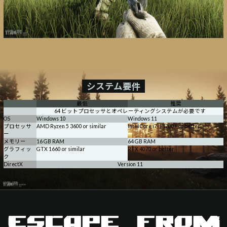
システム要件
最低
推奨
64 ビットプロセッサとオペレーティングシステムが必要です
OS
Windows 10
Windows 11
プロセッサ
AMD Ryzen 5 3600 or similar
Intel Core i7-14700F or better
ー
メモリー
16 GB RAM
64 GB RAM
グラフィッ
GTX 1660 or similar
RTX 4070 or better
ク
DirectX
Version 11