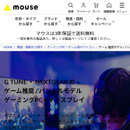
検索
マイページ
カート
店舗情報
メニュー
形状・タイプ
ブランド
用途・目的
セール
から探す
から探す
から探す
キャンペーン
マウスは3年保証で送料無料
形状・タイプから探す をすべてみる
mouse
一般向けパソコン
セール・キャンペーン
一部対象外の製品あり。詳しくは製品ページにてご確認ください。
HOME
用途・目的から探す
ゲーミングPC・ゲーム向けパソコン
ゲーム 推奨モデル / バ
デスクトップPC
G TUNE
ゲーミングPC・ゲーム向けパソコン
期間限定セール
人気モデルが期間限定・お買
ノートPC
NEXTGEAR
クリエイティブ向け
アウトレットパソコン
すべて新品の旧モデル製品な
タブレット
DAIV
ビジネス向けパソコン
G TUNE ・ NEXTGEAR の
おすすめ目玉パソコン
ゲーム推奨 / バンドルモデル
サーバー
MousePro
学習向けパソコン
今イチオシのパソコンをピッ
ゲーミングPC・ディスプレイ
ワークステーション
iiyama
スペック/パーツ別
Windows 11
|
Copilot+ PC
マウスコンピューターは各ゲームメーカーと連携し、初心者からe
Windows 11
|
Copilot+ PC
ディスプレイ
AIおすすめパソコン
スポーツプレイヤーまで
人気ゲームタイトルを安心・快適に楽し
める推奨モデル/バンドルモデルを豊富に取り揃えています。