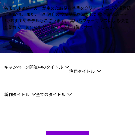
Windows 11
|
Copilot+ PC
Windows 11
|
Copilot+ PC
各モデルはメーカーが定めた厳格な基準をクリアし、公式の推奨認
定を取得。
また、当社独自の検証基準を満たした動作確認済モデ
ル/おすすめモデルもございます。
高いパフォーマンスによる快適
な動作で、あなたのゲームライフを力強くサポートします。
キャンペーン開催中のタイトル
注目タイトル
新作タイトル
全てのタイトル