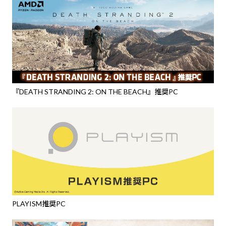
『DEATH STRANDING 2: ON THE BEACH』推奨PC
PLAYISM推奨PC