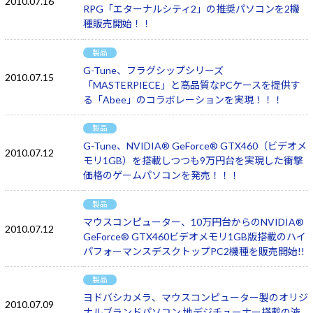
2010.07.16
RPG「エターナルシティ2」の推奨パソコンを2機
種販売開始！！
製品
G-Tune、フラグシップシリーズ
2010.07.15
「MASTERPIECE」と高品質なPCケースを提供す
る「Abee」のコラボレーションを実現！！！
製品
G-Tune、NVIDIA® GeForce® GTX460（ビデオメ
2010.07.12
モリ1GB）を搭載しつつも9万円台を実現した衝撃
価格のゲームパソコンを発売！！！
製品
マウスコンピューター、10万円台からのNVIDIA®
2010.07.12
GeForce® GTX460ビデオメモリ1GB版搭載のハイ
パフォーマンスデスクトップPC2機種を販売開始!!
製品
ヨドバシカメラ、マウスコンピューター製のオリジ
2010.07.09
ナルブランドパソコン 地デジチューナー搭載の液