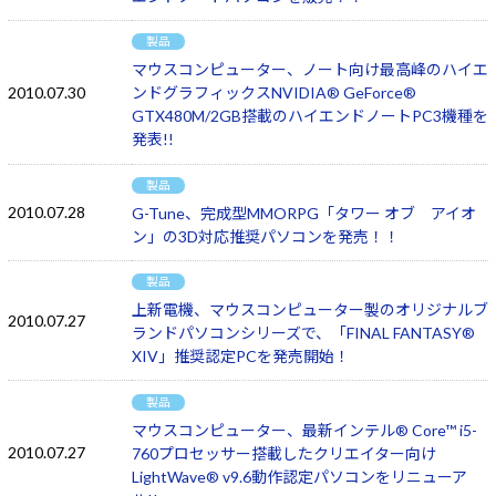
製品
マウスコンピューター、ノート向け最高峰のハイエ
2010.07.30
ンドグラフィックスNVIDIA® GeForce®
GTX480M/2GB搭載のハイエンドノートPC3機種を
発表!!
製品
2010.07.28
G-Tune、完成型MMORPG「タワー オブ アイオ
ン」の3D対応推奨パソコンを発売！！
製品
上新電機、マウスコンピューター製のオリジナルブ
2010.07.27
ランドパソコンシリーズで、「FINAL FANTASY®
XIV」推奨認定PCを発売開始！
製品
マウスコンピューター、最新インテル® Core™ i5-
2010.07.27
760プロセッサー搭載したクリエイター向け
LightWave® v9.6動作認定パソコンをリニューア