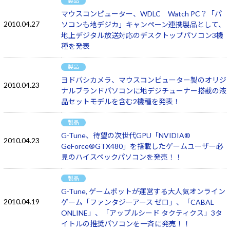
製品
マウスコンピューター、WDLC Watch PC？「パ
2010.04.27
ソコンも地デジカ」キャンペーン連携製品として、
地上デジタル放送対応のデスクトップパソコン3機
種を発表
製品
ヨドバシカメラ、マウスコンピューター製のオリジ
2010.04.23
ナルブランドパソコンに地デジチューナー搭載の液
晶セットモデルを含む2機種を発表！
製品
G-Tune、待望の次世代GPU「NVIDIA®
2010.04.23
GeForce®GTX480」を搭載したゲームユーザー必
見のハイスペックパソコンを発売！！
製品
G-Tune, ゲームポットが運営する大人気オンライン
2010.04.19
ゲーム「ファンタジーアース ゼロ」、「CABAL
ONLINE」、「アップルシード タクティクス」3タ
イトルの推奨パソコンを一斉に発売！！