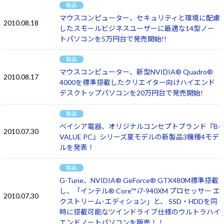
製品
マウスコンピューター、セキュリティと環境に配慮
2010.08.18
したスモールビジネスユーザーに最適な14型ノー
トパソコンを5万円台で発売開始!!
製品
マウスコンピューター、新型NVIDIA® Quadro®
2010.08.17
4000を標準搭載したクリエイター向けハイエンド
デスクトップパソコンを20万円台で発売開始!
製品
ベイシア電器、オリジナルコンセプトブランド『B-
2010.07.30
VALUE PC』シリーズ夏モデルの新製品3機種4モデ
ルを発表！
製品
G-Tune、NVIDIA® GeForce® GTX480M標準搭載
し、「インテル® Core™ i7-940XM プロセッサー エ
2010.07.30
クストリーム･エディション」と、 SSD・HDDを同
時に搭載可能なツインドライブ仕様のウルトラハイ
エンドノートパソコンを販売！！