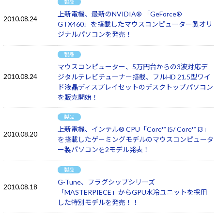
製品
上新電機、最新のNVIDIA® 「GeForce®
2010.08.24
GTX460」を搭載したマウスコンピューター製オリ
ジナルパソコンを発売！
製品
マウスコンピューター、5万円台からの3波対応デ
2010.08.24
ジタルテレビチューナー搭載、フルHD 21.5型ワイ
ド液晶ディスプレイセットのデスクトップパソコン
を販売開始！
製品
上新電機、インテル® CPU「Core™ i5/ Core™ i3」
2010.08.20
を搭載したゲーミングモデルのマウスコンピュータ
ー製パソコンを2モデル発表！
製品
G-Tune、フラグシップシリーズ
2010.08.18
「MASTERPIECE」からGPU水冷ユニットを採用
した特別モデルを発売！！