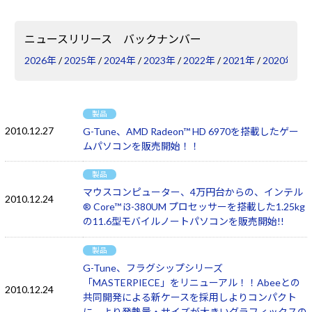
Windows 11
|
Copilot+ PC
Windows 11
|
Copilot+ PC
ニュースリリース バックナンバー
2026年
/
2025年
/
2024年
/
2023年
/
2022年
/
2021年
/
2020年
/
2
製品
2010.12.27
G-Tune、AMD Radeon™ HD 6970を搭載したゲー
ムパソコンを販売開始！！
製品
マウスコンピューター、4万円台からの、インテル
2010.12.24
® Core™ i3-380UM プロセッサーを搭載した1.25kg
の11.6型モバイルノートパソコンを販売開始!!
製品
G-Tune、フラグシップシリーズ
「MASTERPIECE」をリニューアル！！Abeeとの
2010.12.24
共同開発による新ケースを採用しよりコンパクト
に、より発熱量・サイズが大きいグラフィックスの