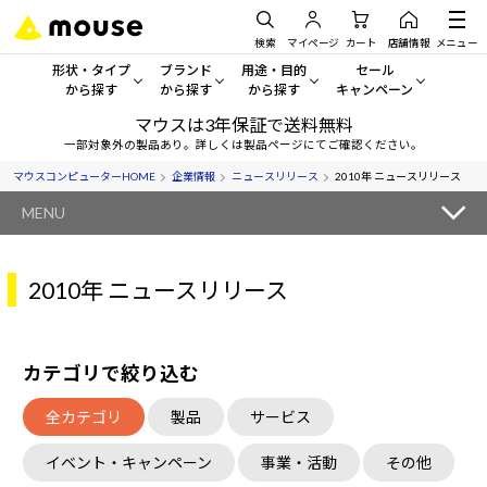
検索
マイページ
カート
店舗情報
メニュー
形状・タイプ
ブランド
用途・目的
セール
から探す
から探す
から探す
キャンペーン
マウスは3年保証で送料無料
形状・タイプから探す をすべてみる
mouse
一般向けパソコン
セール・キャンペーン
一部対象外の製品あり。詳しくは製品ページにてご確認ください。
マウスコンピューターHOME
企業情報
ニュースリリース
2010年 ニュースリリース
デスクトップPC
G TUNE
ゲーミングPC・ゲーム向けパソコン
期間限定セール
人気モデルが期間限定・お買
MENU
ノートPC
NEXTGEAR
クリエイティブ向け
アウトレットパソコン
すべて新品の旧モデル製品な
2010年 ニュースリリース
タブレットPC
DAIV
ビジネス向けパソコン
おすすめ目玉パソコン
サーバー
MousePro
学習向けパソコン
今イチオシのパソコンをピッ
カテゴリで絞り込む
ワークステーション
iiyama
スペック/パーツ別
Windows 11
|
Copilot+ PC
全カテゴリ
製品
サービス
Windows 11
|
Copilot+ PC
ディスプレイ
AIおすすめパソコン
イベント・キャンペーン
事業・活動
その他