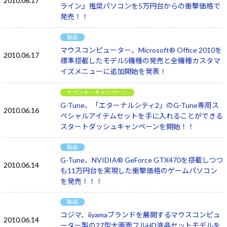
2010.06.17
ライン』推奨パソコンを5万円台からの衝撃価格で
発売！！
製品
マウスコンピューター、Microsoft® Office 2010を
2010.06.17
標準搭載したモデル5機種の発売と全機種カスタマ
イズメニューに追加開始を発表！
イベント・キャンペーン
G-Tune、「エターナルシティ2」のG-Tune専用ス
2010.06.16
ペシャルアイテムセットを手に入れることができる
スタートダッシュキャンペーンを開始！！
製品
G-Tune、NVIDIA® GeForce GTX470を搭載しつつ
2010.06.14
も11万円台を実現した衝撃価格のゲームパソコン
を発売！！！
製品
コジマ、iiyamaブランドを展開するマウスコンピュ
2010.06.14
ーター製の27型大画面フルHD液晶セットモデルを