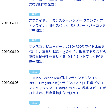
含む3機種を発表！
製品
アプライド、「モンスターハンター フロンティア
2010.06.11
オンライン」推奨スペック15.6型ノートパソコンを
発売開始！
製品
マウスコンピューター、1280×720のワイド画面を
2010.06.10
採用し、重量約1.03ｋｇの小型、軽量でありながら
快適な操作性を実現する10.1型ネットブックPCを
販売開始！！
製品
G-Tune、Windows®用オンラインアクション
2010.06.08
RPG『DragonNest(ドラゴンネスト)』推奨パソコ
ンをキャラクターを着飾りつつも、移動スピードが
向上される超豪華特典付で販売！！
製品