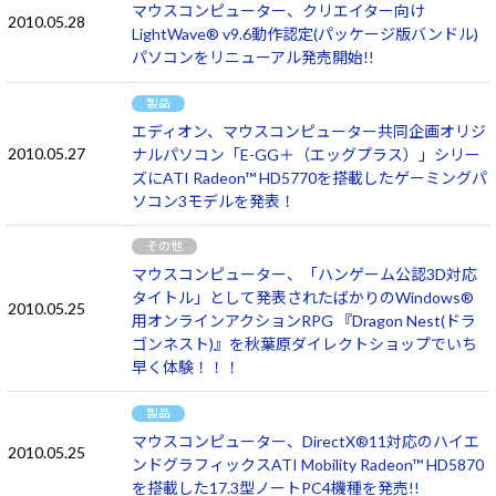
マウスコンピューター、クリエイター向け
2010.05.28
LightWave® v9.6動作認定(パッケージ版バンドル)
パソコンをリニューアル発売開始!!
製品
エディオン、マウスコンピューター共同企画オリジ
2010.05.27
ナルパソコン「E-GG＋（エッグプラス）」シリー
ズにATI Radeon™ HD5770を搭載したゲーミングパ
ソコン3モデルを発表！
その他
マウスコンピューター、「ハンゲーム公認3D対応
タイトル」として発表されたばかりのWindows®
2010.05.25
用オンラインアクションRPG 『Dragon Nest(ドラ
ゴンネスト)』を秋葉原ダイレクトショップでいち
早く体験！！！
製品
マウスコンピューター、DirectX®11対応のハイエ
2010.05.25
ンドグラフィックスATI Mobility Radeon™ HD5870
を搭載した17.3型ノートPC4機種を発売!!