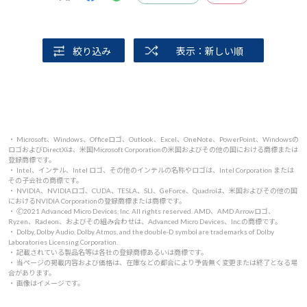
絞り込み
表示：新しい順
・ Microsoft、Windows、Officeロゴ、Outlook、Excel、OneNote、PowerPoint、Windowsの
ロゴおよびDirectXは、米国Microsoft Corporationの米国およびその他の国における商標または
登録商標です。
・ Intel、インテル、Intel ロゴ、その他のインテルの名称やロゴは、Intel Corporation または
その子会社の商標です。
・ NVIDIA、NVIDIAロゴ、CUDA、TESLA、SLI、GeForce、Quadroは、米国およびその他の国
におけるNVIDIA Corporationの登録商標または商標です。
・ 🄫2021 Advanced Micro Devices, Inc. All rights reserved. AMD、AMD Arrowロゴ、
Ryzen、Radeon、およびその組み合わせは、Advanced Micro Devices、Inc.の商標です。
・ Dolby, Dolby Audio, Dolby Atmos, and the double-D symbol are trademarks of Dolby
Laboratories Licensing Corporation.
・ 記載されている製品名等は各社の登録商標あるいは商標です。
・ 当ページの掲載内容および価格は、在庫などの都合により予告無く変更または終了となる場
合があります。
・ 画像はイメージです。