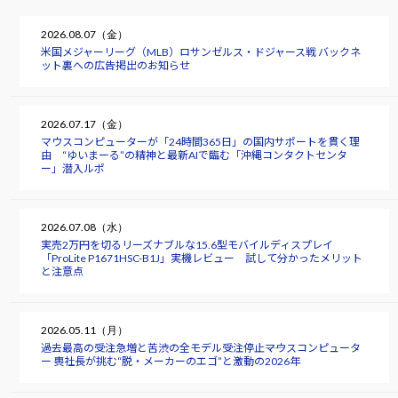
2026.08.07（金）
米国メジャーリーグ（MLB）ロサンゼルス・ドジャース戦 バックネ
ット裏への広告掲出のお知らせ
2026.07.17（金）
マウスコンピューターが「24時間365日」の国内サポートを貫く理
由 “ゆいまーる”の精神と最新AIで臨む「沖縄コンタクトセンタ
ー」潜入ルポ
2026.07.08（水）
実売2万円を切るリーズナブルな15.6型モバイルディスプレイ
「ProLite P1671HSC-B1J」実機レビュー 試して分かったメリット
と注意点
2026.05.11（月）
過去最高の受注急増と苦渋の全モデル受注停止――マウスコンピュータ
ー 軣社長が挑む“脱・メーカーのエゴ”と激動の2026年