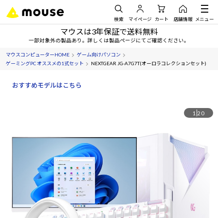
検索
マイページ
カート
店舗情報
メニュー
マウスは3年保証で送料無料
一部対象外の製品あり。詳しくは製品ページにてご確認ください。
マウスコンピューターHOME
ゲーム向けパソコン
ゲーミングPC オススメの1式セット
NEXTGEAR JG-A7G7T(オーロラコレクションセット)
おすすめモデルはこちら
1
20