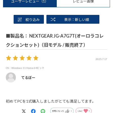
ユーザーレビュー
（1）
レビュー画像
絞り込み
表示：新しい順
■製品名： NEXTGEAR JG-A7G7T(オーロラコレ
クションセット)（旧モデル / 販売終了）
2025.7.17
OS：Windows 11 Home 64ビット
てるぼー
初めてPCを1式購入しましたがとても満足してます。
参考になった
0
Like!
0