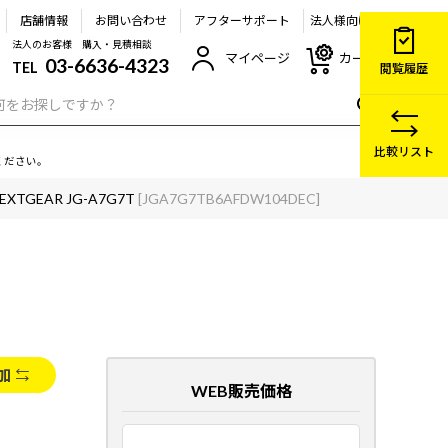
店舗情報
お問い合わせ
アフターサポート
法人様向け
法人のお客様 購入・見積相談
マイページ
カート
03-6636-4323
TEL
閲覧履歴
比較リスト
ください。
EXTGEAR JG-A7G7T
[JGA7G7TB6AFDW104DEC]
加
WEB販売価格