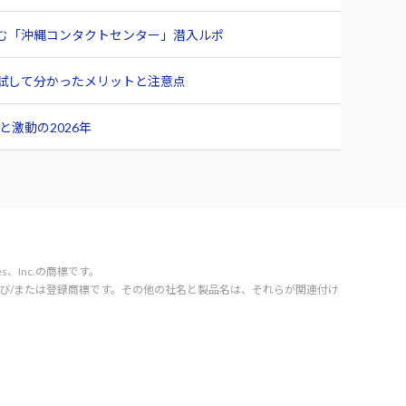
臨む「沖縄コンタクトセンター」潜入ルポ
ュー 試して分かったメリットと注意点
激動の2026年
vices、Inc.の商標です。
orporation の商標および/または登録商標です。その他の社名と製品名は、それらが関連付け