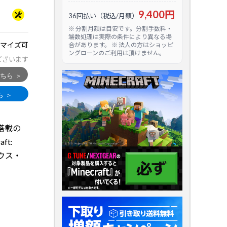
9,400円
36回払い（税込/月額）
※ 分割月額は目安です。分割手数料・
端数処理は実際の条件により異なる場
マイズ可
合があります。 ※ 法人の方はショッピ
ングローンのご利用は頂けません。
ございます
i 搭載の
t:
・マウス・