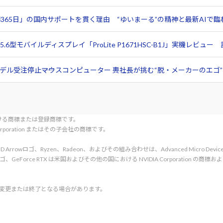
365日」の国内サポートを貫く理由 “ゆいまーる”の精神と最新AIで
6型モバイルディスプレイ「ProLite P1671HSC-B1J」実機レビ
ル受注停止――マウスコンピューター 軣社長が挑む“脱・メーカーのエゴ”と
tionにおける商標または登録商標です。
l Corporation またはその子会社の商標です。
rved. AMD、AMD Arrowロゴ、Ryzen、Radeon、およびその組み合わせは、Advanced Micro De
d. NVIDIA、NVIDIA ロゴ、GeForce RTX は米国およびその他の国における NVIDIA C
く変更または終了となる場合があります。