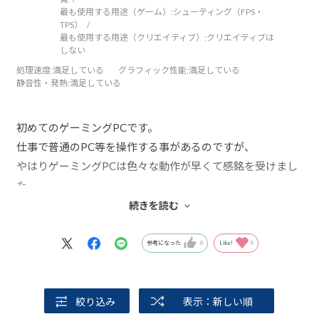
最も使用する用途（ゲーム）:
シューティング（FPS・
TPS）
最も使用する用途（クリエイティブ）:
クリエイティブは
しない
処理速度
:満足している
グラフィック性能
:満足している
静音性・発熱
:満足している
初めてのゲーミングPCです。
仕事で普通のPC等を操作する事があるのですが、
やはりゲーミングPCは色々な動作が早くて感銘を受けまし
た。
続きを読む
大事に利用していきます！
参考になった
0
Like!
0
絞り込み
表示：新しい順