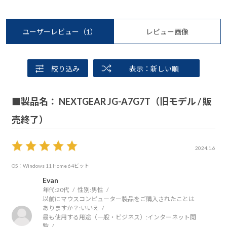
ユーザーレビュー
（1）
レビュー画像
絞り込み
表示：新しい順
■製品名： NEXTGEAR JG-A7G7T（旧モデル / 販
売終了）
2024.1.6
OS：Windows 11 Home 64ビット
Evan
年代:
20代
性別:
男性
以前にマウスコンピューター製品をご購入されたことは
ありますか？:
いいえ
最も使用する用途（一般・ビジネス）:
インターネット閲
覧