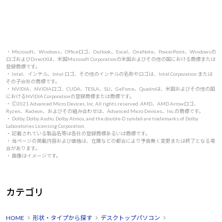
・ Microsoft、Windows、Officeロゴ、Outlook、Excel、OneNote、PowerPoint、Windowsの
ロゴおよびDirectXは、米国Microsoft Corporationの米国およびその他の国における商標または
登録商標です。
・ Intel、インテル、Intel ロゴ、その他のインテルの名称やロゴは、Intel Corporation または
その子会社の商標です。
・ NVIDIA、NVIDIAロゴ、CUDA、TESLA、SLI、GeForce、Quadroは、米国およびその他の国
におけるNVIDIA Corporationの登録商標または商標です。
・ 🄫2021 Advanced Micro Devices, Inc. All rights reserved. AMD、AMD Arrowロゴ、
Ryzen、Radeon、およびその組み合わせは、Advanced Micro Devices、Inc.の商標です。
・ Dolby, Dolby Audio, Dolby Atmos, and the double-D symbol are trademarks of Dolby
Laboratories Licensing Corporation.
・ 記載されている製品名等は各社の登録商標あるいは商標です。
・ 当ページの掲載内容および価格は、在庫などの都合により予告無く変更または終了となる場
合があります。
・ 画像はイメージです。
カテゴリ
HOME
形状・タイプから探す
デスクトップパソコン