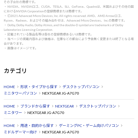
その子会社の商標です。
・ NVIDIA、NVIDIAロゴ、CUDA、TESLA、SLI、GeForce、Quadroは、米国およびその他の国
におけるNVIDIA Corporationの登録商標または商標です。
・ 🄫2021 Advanced Micro Devices, Inc. All rights reserved. AMD、AMD Arrowロゴ、
Ryzen、Radeon、およびその組み合わせは、Advanced Micro Devices、Inc.の商標です。
・ Dolby, Dolby Audio, Dolby Atmos, and the double-D symbol are trademarks of Dolby
Laboratories Licensing Corporation.
・ 記載されている製品名等は各社の登録商標あるいは商標です。
・ 当ページの掲載内容および価格は、在庫などの都合により予告無く変更または終了となる場
合があります。
・ 画像はイメージです。
カテゴリ
HOME
形状・タイプから探す
デスクトップパソコン
ミニタワーパソコン
NEXTGEAR JG-A7G70
HOME
ブランドから探す
NEXTGEAR
デスクトップパソコン
ミニタワー
NEXTGEAR JG-A7G70
HOME
用途・目的から探す
ゲーミングPC・ゲーム向けパソコン
ミドルゲーマー向け
NEXTGEAR JG-A7G70