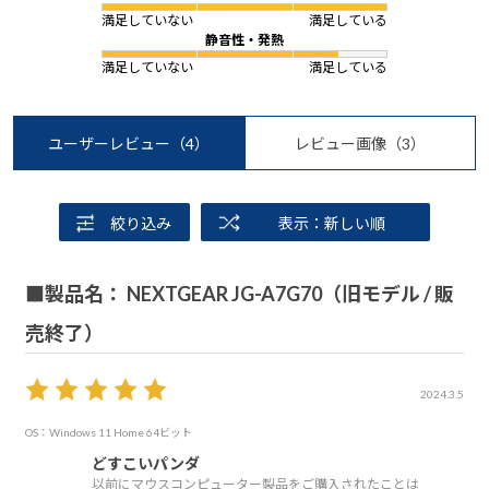
満足していない
満足している
静音性・発熱
満足していない
満足している
ユーザーレビュー
（4）
レビュー画像
（3）
絞り込み
表示：新しい順
■製品名： NEXTGEAR JG-A7G70（旧モデル / 販
売終了）
2024.3.5
OS：Windows 11 Home 64ビット
どすこいパンダ
以前にマウスコンピューター製品をご購入されたことは