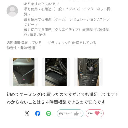
ありますか？:
いいえ
最も使用する用途（一般・ビジネス）:
インターネット閲
覧
最も使用する用途（ゲーム）:
シミュレーション / ストラ
テジー
最も使用する用途（クリエイティブ）:
動画制作 / 映像制
作 / 編集 / 配信
処理速度
:満足している
グラフィック性能
:満足している
静音性・発熱
:普通
初めてゲーミングPC買ったのですがとても満足してます！
わからないことは２４時間相談できるので安心です
参考になった
1
Like!
0