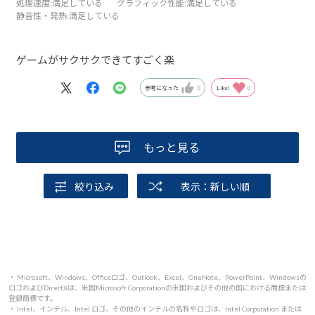
処理速度
:満足している
グラフィック性能
:満足している
静音性・発熱
:満足している
ゲームがサクサクできてすごく楽
参考になった
0
Like!
0
もっと見る
絞り込み
表示：新しい順
・ Microsoft、Windows、Officeロゴ、Outlook、Excel、OneNote、PowerPoint、Windowsの
ロゴおよびDirectXは、米国Microsoft Corporationの米国およびその他の国における商標または
登録商標です。
・ Intel、インテル、Intel ロゴ、その他のインテルの名称やロゴは、Intel Corporation または