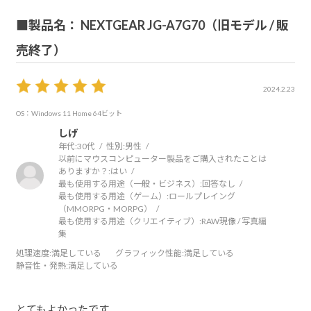
■製品名： NEXTGEAR JG-A7G70（旧モデル / 販
売終了）
2024.2.23
OS：Windows 11 Home 64ビット
しげ
年代:
30代
性別:
男性
以前にマウスコンピューター製品をご購入されたことは
ありますか？:
はい
最も使用する用途（一般・ビジネス）:
回答なし
最も使用する用途（ゲーム）:
ロールプレイング
（MMORPG・MORPG）
最も使用する用途（クリエイティブ）:
RAW現像 / 写真編
集
処理速度
:満足している
グラフィック性能
:満足している
静音性・発熱
:満足している
とてもよかったです