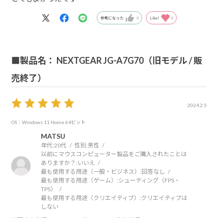
参考になった
0
Like!
0
■製品名： NEXTGEAR JG-A7G70（旧モデル / 販
売終了）
2024.2.5
OS：Windows 11 Home 64ビット
MATSU
年代:
20代
性別:
男性
以前にマウスコンピューター製品をご購入されたことは
ありますか？:
いいえ
最も使用する用途（一般・ビジネス）:
回答なし
最も使用する用途（ゲーム）:
シューティング（FPS・
TPS）
最も使用する用途（クリエイティブ）:
クリエイティブは
しない