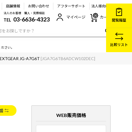
店舗情報
お問い合わせ
アフターサポート
法人様向け
法人のお客様 購入・見積相談
マイページ
カート
03-6636-4323
TEL
閲覧履歴
比較リスト
ください。
EXTGEAR JG-A7G6T
[JGA7G6TB6ADCW102DEC]
加
WEB販売価格