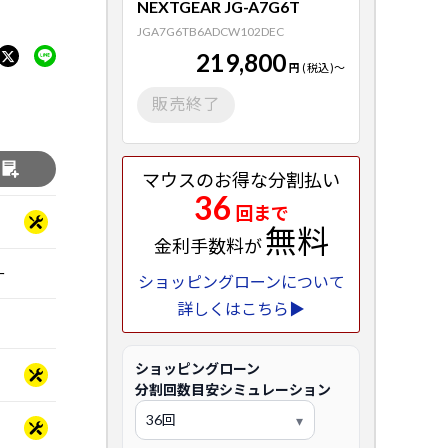
NEXTGEAR JG-A7G6T
JGA7G6TB6ADCW102DEC
219,800
円
(税込)
～
販売終了
る
マウスのお得な分割払い
36
回まで
無料
金利手数料が
ー
ショッピングローンについて
詳しくはこちら▶
ショッピングローン
分割回数目安シミュレーション