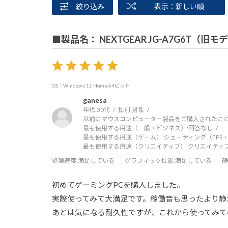
絞り込み
表示：新しい順
■製品名： NEXTGEAR JG-A7G6T（旧モ
OS：Windows 11 Home 64ビット
ganesa
年代:
30代
性別:
男性
以前にマウスコンピューター製品をご購入されたこと
最も使用する用途（一般・ビジネス）:
回答なし
最も使用する用途（ゲーム）:
シューティング（FPS・
最も使用する用途（クリエイティブ）:
クリエイティ
処理速度
:満足している
グラフィック性能
:満足している
静
初めてゲーミングPCを購入しました。
実際使ってみて大満足です。稼働音も思ったより静
あとは気になる耐久性ですが、これから使ってみて