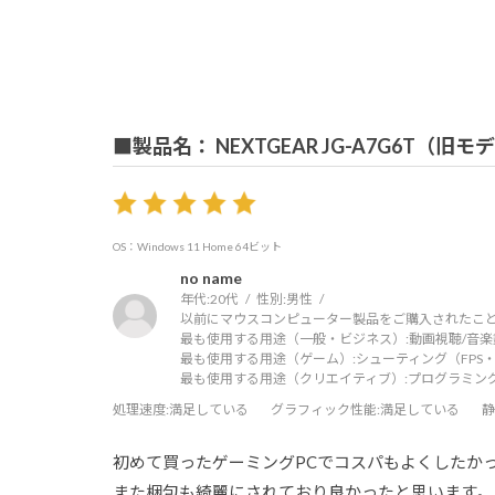
■製品名： NEXTGEAR JG-A7G6T（旧モ
OS：Windows 11 Home 64ビット
no name
年代:
20代
性別:
男性
以前にマウスコンピューター製品をご購入されたこと
最も使用する用途（一般・ビジネス）:
動画視聴/音楽
最も使用する用途（ゲーム）:
シューティング（FPS・
最も使用する用途（クリエイティブ）:
プログラミン
処理速度
:満足している
グラフィック性能
:満足している
静
初めて買ったゲーミングPCでコスパもよくしたか
また梱包も綺麗にされており良かったと思います。