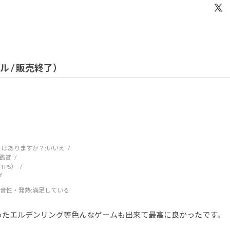
デル / 販売終了）
はありますか？:
いいえ
鑑賞
TPS）
グ
音性・発熱
:満足している
ったエルデンリング等色んなゲームも出来て最高に良かったです。