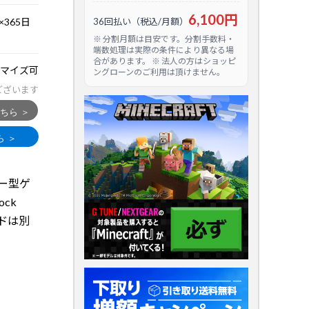
6,100円
365日
36回払い（税込/月額）
※ 分割月額は目安です。分割手数料・
端数処理は実際の条件により異なる場
合があります。 ※ 法人の方はショッピ
マイズ可
ングローンのご利用は頂けません。
ございます
タワー型ゲ
ock
ードは別