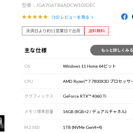
JGA7G6TB6ADCW102DEC
（10）
レビューを見る
決済日より約11営業日で出荷
送料無料
主な仕様
もっと詳しくみ
OS
Windows 11 Home 64ビット
CPU
AMD Ryzen™ 7 7800X3D プロセッサ
グラフィックス
GeForce RTX™ 4060 Ti
メモリ標準容量
16GB (8GB×2 / デュアルチャネル)
M.2 SSD
1TB (NVMe Gen4×4)