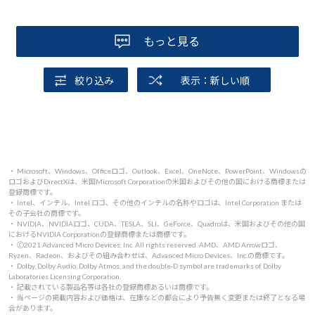
もっと見る
絞り込み
表示：新しい順
・ Microsoft、Windows、Officeロゴ、Outlook、Excel、OneNote、PowerPoint、Windowsの
ロゴおよびDirectXは、米国Microsoft Corporationの米国およびその他の国における商標または
登録商標です。
・ Intel、インテル、Intel ロゴ、その他のインテルの名称やロゴは、Intel Corporation または
その子会社の商標です。
・ NVIDIA、NVIDIAロゴ、CUDA、TESLA、SLI、GeForce、Quadroは、米国およびその他の国
におけるNVIDIA Corporationの登録商標または商標です。
・ 🄫2021 Advanced Micro Devices, Inc. All rights reserved. AMD、AMD Arrowロゴ、
Ryzen、Radeon、およびその組み合わせは、Advanced Micro Devices、Inc.の商標です。
・ Dolby, Dolby Audio, Dolby Atmos, and the double-D symbol are trademarks of Dolby
Laboratories Licensing Corporation.
・ 記載されている製品名等は各社の登録商標あるいは商標です。
・ 当ページの掲載内容および価格は、在庫などの都合により予告無く変更または終了となる場
合があります。