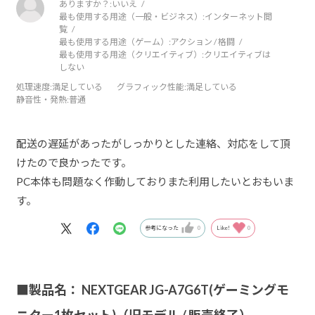
ありますか？:
いいえ
最も使用する用途（一般・ビジネス）:
インターネット閲
覧
最も使用する用途（ゲーム）:
アクション / 格闘
最も使用する用途（クリエイティブ）:
クリエイティブは
しない
処理速度
:満足している
グラフィック性能
:満足している
静音性・発熱
:普通
配送の遅延があったがしっかりとした連絡、対応をして頂
けたので良かったです。
PC本体も問題なく作動しておりまた利用したいとおもいま
す。
参考になった
0
Like!
0
■製品名： NEXTGEAR JG-A7G6T(ゲーミングモ
ニター1枚セット)（旧モデル / 販売終了）