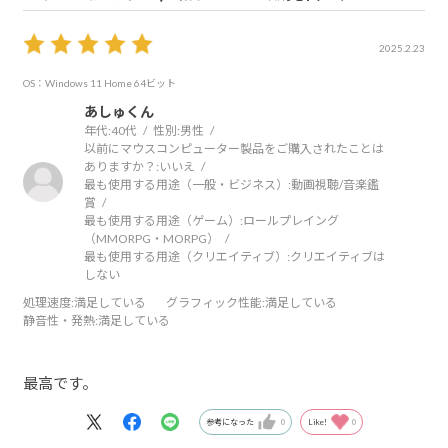
2025.2.23
OS：Windows 11 Home 64ビット
あしゅくん
年代:
40代
性別:
男性
以前にマウスコンピューター製品をご購入されたことは
ありますか？:
いいえ
最も使用する用途（一般・ビジネス）:
動画視聴/音楽鑑
賞
最も使用する用途（ゲーム）:
ロールプレイング
（MMORPG・MORPG）
最も使用する用途（クリエイティブ）:
クリエイティブは
しない
処理速度
:満足している
グラフィック性能
:満足している
静音性・発熱
:満足している
最高です。
参考になった
0
Like!
0