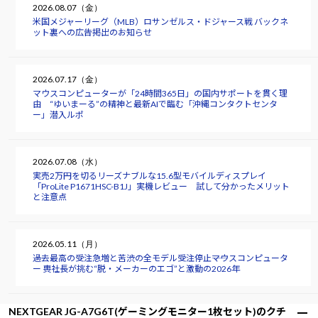
2026.08.07（金）
米国メジャーリーグ（MLB）ロサンゼルス・ドジャース戦 バックネ
ット裏への広告掲出のお知らせ
2026.07.17（金）
マウスコンピューターが「24時間365日」の国内サポートを貫く理
由 “ゆいまーる”の精神と最新AIで臨む「沖縄コンタクトセンタ
ー」潜入ルポ
2026.07.08（水）
実売2万円を切るリーズナブルな15.6型モバイルディスプレイ
「ProLite P1671HSC-B1J」実機レビュー 試して分かったメリット
と注意点
2026.05.11（月）
過去最高の受注急増と苦渋の全モデル受注停止――マウスコンピュータ
ー 軣社長が挑む“脱・メーカーのエゴ”と激動の2026年
NEXTGEAR JG-A7G6T(ゲーミングモニター1枚セット)のクチ