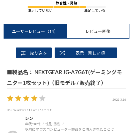
静音性・発熱
満足していない
満足している
ユーザーレビュー
（14）
レビュー画像
絞り込み
表示：新しい順
■製品名： NEXTGEAR JG-A7G6T(ゲーミングモ
ニター1枚セット)（旧モデル / 販売終了）
2025.3.16
OS：Windows 11 Home 64ビット
シン
年代:
30代
性別:
男性
以前にマウスコンピューター製品をご購入されたことは