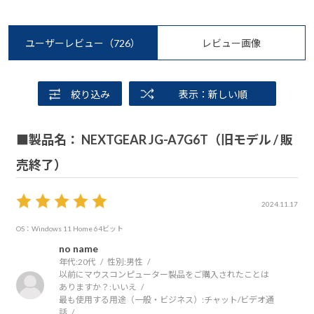
ユーザーレビュー
（726）
レビュー画像
絞り込み
表示：新しい順
■製品名： NEXTGEAR JG-A7G6T（旧モデル / 販
売終了）
2024.11.17
OS：Windows 11 Home 64ビット
no name
年代:
20代
性別:
男性
以前にマウスコンピューター製品をご購入されたことは
ありますか？:
いいえ
最も使用する用途（一般・ビジネス）:
チャット/ビデオ通
話