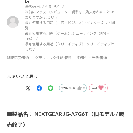
Lei
年代:
20代
性別:
男性
以前にマウスコンピューター製品をご購入されたことは
ありますか？:
はい
最も使用する用途（一般・ビジネス）:
インターネット閲
覧
最も使用する用途（ゲーム）:
シューティング（FPS・
TPS）
最も使用する用途（クリエイティブ）:
クリエイティブは
しない
処理速度
:普通
グラフィック性能
:普通
静音性・発熱
:普通
まぁいいと思う
参考になった
0
Like!
0
■製品名： NEXTGEAR JG-A7G6T（旧モデル / 販
売終了）