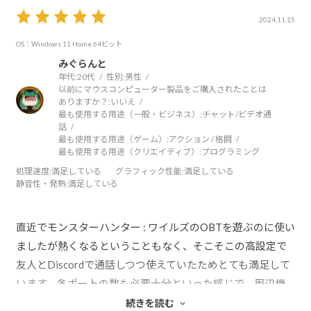
2024.11.15
OS：Windows 11 Home 64ビット
みぐらんと
年代:
20代
性別:
男性
以前にマウスコンピューター製品をご購入されたことは
ありますか？:
いいえ
最も使用する用途（一般・ビジネス）:
チャット/ビデオ通
話
最も使用する用途（ゲーム）:
アクション / 格闘
最も使用する用途（クリエイティブ）:
プログラミング
処理速度
:満足している
グラフィック性能
:満足している
静音性・発熱
:満足している
直近でモンスターハンター : ワイルズのOBTを遊ぶのに使い
ましたが熱くなるということもなく、そこそこの高設定で
友人とDiscordで通話しつつ使えていたためとても満足して
います。各ポートの数も必要十分といった感じで、周辺機
器をつなぐのに今のところは不自由していません。何より
続きを読む