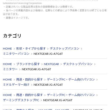
Laboratories Licensing Corporation.
・ 記載されている製品名等は各社の登録商標あるいは商標です。
・ 当ページの掲載内容および価格は、在庫などの都合により予告無く変更または終了となる場
合があります。
・ 画像はイメージです。
カテゴリ
HOME
形状・タイプから探す
デスクトップパソコン
ミニタワーパソコン
NEXTGEAR JG-A7G6T
HOME
ブランドから探す
NEXTGEAR
デスクトップパソコン
ミニタワー
NEXTGEAR JG-A7G6T
HOME
用途・目的から探す
ゲーミングPC・ゲーム向けパソコン
ミドルゲーマー向け
NEXTGEAR JG-A7G6T
HOME
用途・目的から探す
ゲーミングPC・ゲーム向けパソコン
ゲーミングデスクトップPC
NEXTGEAR JG-A7G6T