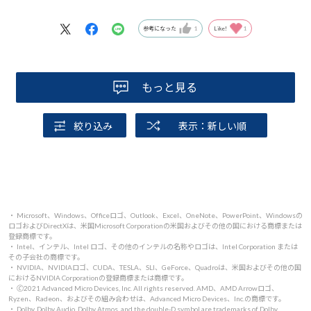
NEXTGEARはサイドがガラスで中身を見ることが出来るた
め、機械の整然と組まれた様子が好きな私としてはうって
参考になった
1
Like!
1
つけの買い物でした。
もっと見る
絞り込み
表示：新しい順
・ Microsoft、Windows、Officeロゴ、Outlook、Excel、OneNote、PowerPoint、Windowsの
ロゴおよびDirectXは、米国Microsoft Corporationの米国およびその他の国における商標または
登録商標です。
・ Intel、インテル、Intel ロゴ、その他のインテルの名称やロゴは、Intel Corporation または
その子会社の商標です。
・ NVIDIA、NVIDIAロゴ、CUDA、TESLA、SLI、GeForce、Quadroは、米国およびその他の国
におけるNVIDIA Corporationの登録商標または商標です。
・ 🄫2021 Advanced Micro Devices, Inc. All rights reserved. AMD、AMD Arrowロゴ、
Ryzen、Radeon、およびその組み合わせは、Advanced Micro Devices、Inc.の商標です。
・ Dolby, Dolby Audio, Dolby Atmos, and the double-D symbol are trademarks of Dolby