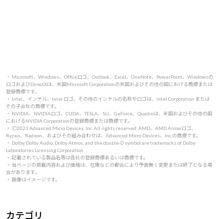
・ Microsoft、Windows、Officeロゴ、Outlook、Excel、OneNote、PowerPoint、Windowsの
ロゴおよびDirectXは、米国Microsoft Corporationの米国およびその他の国における商標または
登録商標です。
・ Intel、インテル、Intel ロゴ、その他のインテルの名称やロゴは、Intel Corporation または
その子会社の商標です。
・ NVIDIA、NVIDIAロゴ、CUDA、TESLA、SLI、GeForce、Quadroは、米国およびその他の国
におけるNVIDIA Corporationの登録商標または商標です。
・ 🄫2021 Advanced Micro Devices, Inc. All rights reserved. AMD、AMD Arrowロゴ、
Ryzen、Radeon、およびその組み合わせは、Advanced Micro Devices、Inc.の商標です。
・ Dolby, Dolby Audio, Dolby Atmos, and the double-D symbol are trademarks of Dolby
Laboratories Licensing Corporation.
・ 記載されている製品名等は各社の登録商標あるいは商標です。
・ 当ページの掲載内容および価格は、在庫などの都合により予告無く変更または終了となる場
合があります。
・ 画像はイメージです。
カテゴリ