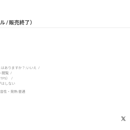
デル / 販売終了）
はありますか？:
いいえ
ト閲覧
TPS）
ブはしない
音性・発熱
:普通