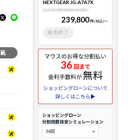
NEXTGEAR JG-A7A7X
JGA7A7XB5ABDW101DEC
239,800
円
(税込)
～
販売終了
る
マウスのお得な分割払い
36
回まで
無料
金利手数料が
ショッピングローンについて
詳しくはこちら▶
ショッピングローン
分割回数目安シミュレーション