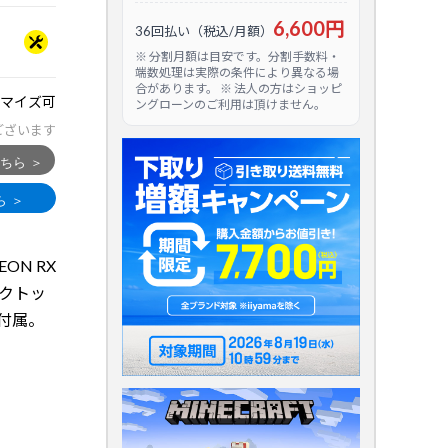
6,600円
36回払い（税込/月額）
※ 分割月額は目安です。分割手数料・
端数処理は実際の条件により異なる場
合があります。 ※ 法人の方はショッピ
マイズ可
ングローンのご利用は頂けません。
ございます
DEON RX
スクトッ
PC』付属。