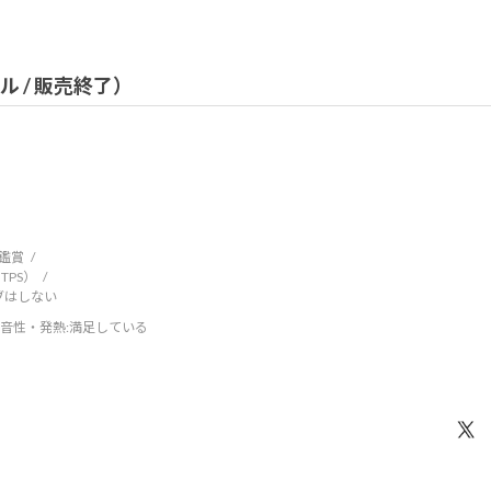
デル / 販売終了）
鑑賞
TPS）
ブはしない
音性・発熱
:満足している