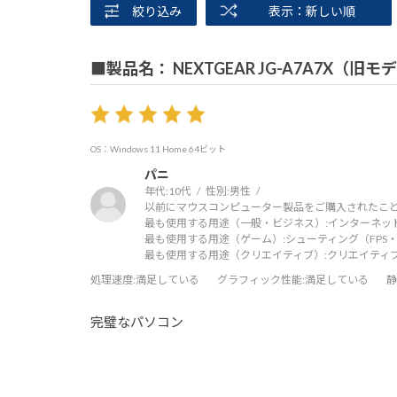
絞り込み
表示：新しい順
■製品名： NEXTGEAR JG-A7A7X（旧モ
OS：Windows 11 Home 64ビット
パニ
年代:
10代
性別:
男性
以前にマウスコンピューター製品をご購入されたこと
最も使用する用途（一般・ビジネス）:
インターネッ
最も使用する用途（ゲーム）:
シューティング（FPS・
最も使用する用途（クリエイティブ）:
クリエイティ
処理速度
:満足している
グラフィック性能
:満足している
静
完璧なパソコン