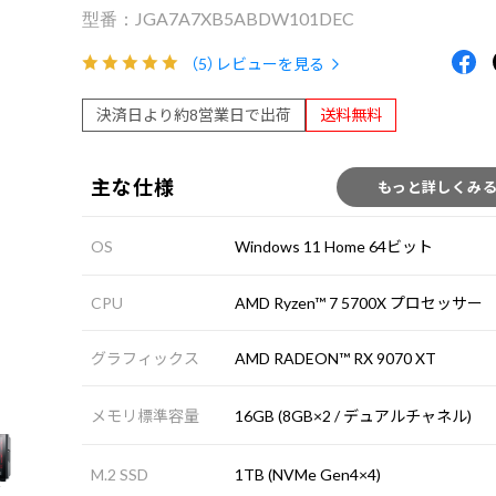
JGA7A7XB5ABDW101DEC
（5）
レビューを見る
決済日より約8営業日で出荷
送料無料
主な仕様
もっと詳しくみ
OS
Windows 11 Home 64ビット
CPU
AMD Ryzen™ 7 5700X プロセッサー
グラフィックス
AMD RADEON™ RX 9070 XT
メモリ標準容量
16GB (8GB×2 / デュアルチャネル)
M.2 SSD
1TB (NVMe Gen4×4)