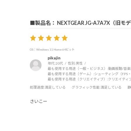
■製品名： NEXTGEAR JG-A7A7X（旧モ
OS：Windows 11 Home 64ビット
pikajin
年代:
20代
性別:
男性
最も使用する用途（一般・ビジネス）:
動画視聴/音楽
最も使用する用途（ゲーム）:
シューティング（FPS・
最も使用する用途（クリエイティブ）:
クリエイティ
処理速度
:満足している
グラフィック性能
:満足している
静
さいこー