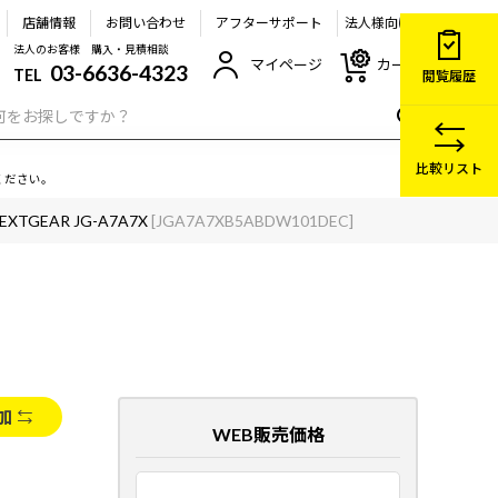
店舗情報
お問い合わせ
アフターサポート
法人様向け
法人のお客様 購入・見積相談
マイページ
カート
03-6636-4323
TEL
閲覧履歴
比較リスト
ください。
EXTGEAR JG-A7A7X
[JGA7A7XB5ABDW101DEC]
加
WEB販売価格