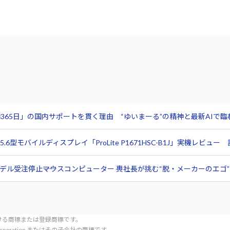
365日」の国内サポートを貫く理由 “ゆいまーる”の精神と最新AIで
6型モバイルディスプレイ「ProLite P1671HSC-B1J」実機レビ
ル受注停止――マウスコンピューター 軣社長が挑む“脱・メーカーのエゴ”と
tionにおける商標または登録商標です。
l Corporation またはその子会社の商標です。