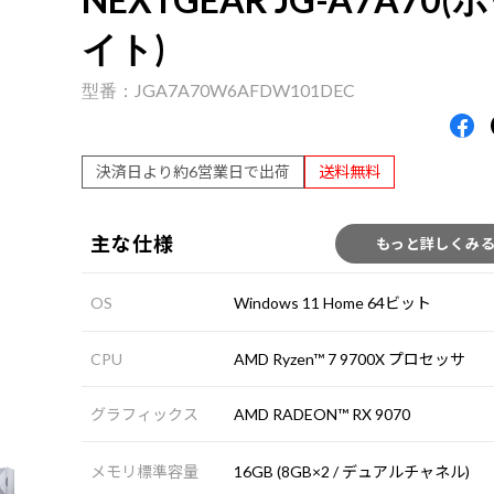
イト)
JGA7A70W6AFDW101DEC
決済日より約6営業日で出荷
送料無料
主な仕様
もっと詳しくみ
OS
Windows 11 Home 64ビット
CPU
AMD Ryzen™ 7 9700X プロセッサ
グラフィックス
AMD RADEON™ RX 9070
メモリ標準容量
16GB (8GB×2 / デュアルチャネル)