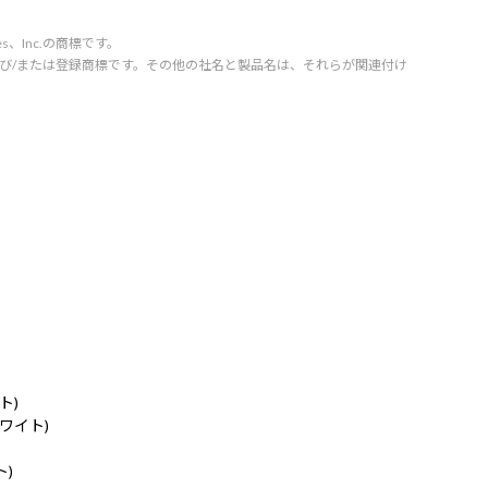
vices、Inc.の商標です。
orporation の商標および/または登録商標です。その他の社名と製品名は、それらが関連付け
ト)
ホワイト)
ト)