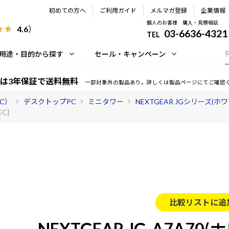
初めての方へ
ご利用ガイド
メルマガ登録
企業情報
個人のお客様 購入・見積相談
4.6
）
03-6636-4321
TEL
用途・目的から探す
セール・キャンペーン
は3年保証で送料無料
一部対象外の製品あり。詳しくは製品ページにてご確認
PC）
デスクトップPC
ミニタワー
NEXTGEAR JGシリーズ(ホワ
EC]
比較リストに追
NEXTGEAR JG-A7A70(