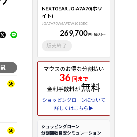
NEXTGEAR JG-A7A70(ホワ
イト)
JGA7A70W6AFDW101DEC
269,700
円
(税込)
～
販売終了
る
マウスのお得な分割払い
36
回まで
無料
金利手数料が
ショッピングローンについて
詳しくはこちら▶
ショッピングローン
分割回数目安シミュレーション