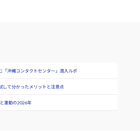
臨む「沖縄コンタクトセンター」潜入ルポ
ュー 試して分かったメリットと注意点
激動の2026年