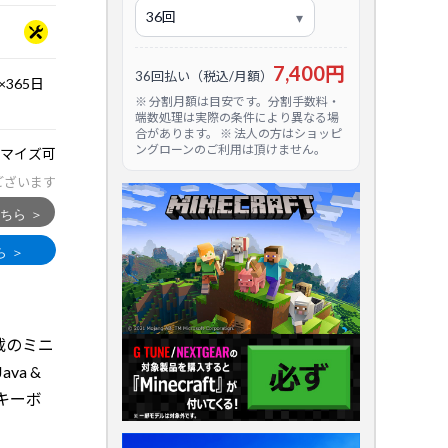
7,400円
36回払い（税込/月額）
365日
※ 分割月額は目安です。分割手数料・
端数処理は実際の条件により異なる場
合があります。 ※ 法人の方はショッピ
ングローンのご利用は頂けません。
マイズ可
ございます
 搭載のミニ
va &
・キーボ