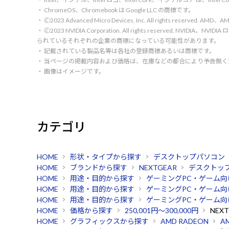
・ ChromeOS、Chromebook は Google LLC の商標です。
・ 🄫2023 Advanced Micro Devices, Inc. All rights rese
・ 🄫2023 NVIDIA Corporation. All rights reserve
られているそれぞれの企業の商標になっている可能性があります。
・ 記載されている製品名等は各社の登録商標あるいは商標です。
・ 当ページの掲載内容および価格は、在庫などの都合により予告無
・ 画像はイメージです。
カテゴリ
HOME
形状・タイプから探す
デスクトップパソコン
HOME
ブランドから探す
NEXTGEAR
デスクトッ
HOME
用途・目的から探す
ゲーミングPC・ゲーム向
HOME
用途・目的から探す
ゲーミングPC・ゲーム向
HOME
用途・目的から探す
ゲーミングPC・ゲーム向
HOME
価格から探す
250,001円～300,000円
NEXT
HOME
グラフィックスから探す
AMD RADEON
AM