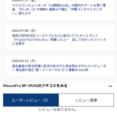
2026.07.17（金）
マウスコンピューターが「24時間365日」の国内サポートを貫く理
由 “ゆいまーる”の精神と最新AIで臨む「沖縄コンタクトセンタ
ー」潜入ルポ
2026.07.08（水）
実売2万円を切るリーズナブルな15.6型モバイルディスプレイ
「ProLite P1671HSC-B1J」実機レビュー 試して分かったメリット
と注意点
2026.05.11（月）
過去最高の受注急増と苦渋の全モデル受注停止――マウスコンピュータ
ー 軣社長が挑む“脱・メーカーのエゴ”と激動の2026年
MousePro BP-I9U01のクチコミをみる
ユーザーレビュー
（0）
レビュー画像
レビューはありません。