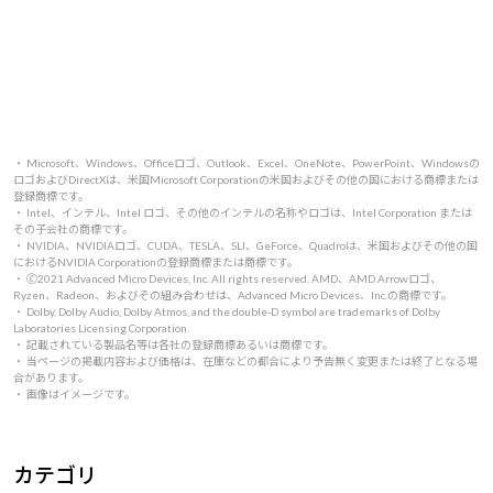
・ Microsoft、Windows、Officeロゴ、Outlook、Excel、OneNote、PowerPoint、Windowsの
ロゴおよびDirectXは、米国Microsoft Corporationの米国およびその他の国における商標または
登録商標です。
・ Intel、インテル、Intel ロゴ、その他のインテルの名称やロゴは、Intel Corporation または
その子会社の商標です。
・ NVIDIA、NVIDIAロゴ、CUDA、TESLA、SLI、GeForce、Quadroは、米国およびその他の国
におけるNVIDIA Corporationの登録商標または商標です。
・ 🄫2021 Advanced Micro Devices, Inc. All rights reserved. AMD、AMD Arrowロゴ、
Ryzen、Radeon、およびその組み合わせは、Advanced Micro Devices、Inc.の商標です。
・ Dolby, Dolby Audio, Dolby Atmos, and the double-D symbol are trademarks of Dolby
Laboratories Licensing Corporation.
・ 記載されている製品名等は各社の登録商標あるいは商標です。
・ 当ページの掲載内容および価格は、在庫などの都合により予告無く変更または終了となる場
合があります。
・ 画像はイメージです。
カテゴリ