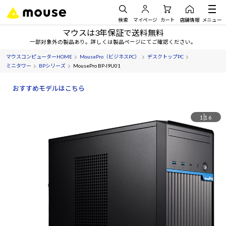
検索
マイページ
カート
店舗情報
メニュー
マウスは3年保証で送料無料
一部対象外の製品あり。詳しくは製品ページにてご確認ください。
マウスコンピューターHOME
MousePro（ビジネスPC）
デスクトップPC
ミニタワー
BPシリーズ
MousePro BP-I9U01
おすすめモデルはこちら
1
16