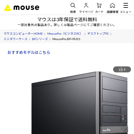
検索
マイページ
カート
店舗情報
メニュー
マウスは3年保証で送料無料
一部対象外の製品あり。詳しくは製品ページにてご確認ください。
マウスコンピューターHOME
MousePro（ビジネスPC）
デスクトップPC
ミニタワーケース
BPシリーズ
MousePro BP-I9U01
おすすめモデルはこちら
1
19