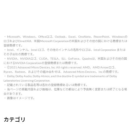
・ Microsoft、Windows、Officeロゴ、Outlook、Excel、OneNote、PowerPoint、Windowsの
ロゴおよびDirectXは、米国Microsoft Corporationの米国およびその他の国における商標または
登録商標です。
・ Intel、インテル、Intel ロゴ、その他のインテルの名称やロゴは、Intel Corporation または
その子会社の商標です。
・ NVIDIA、NVIDIAロゴ、CUDA、TESLA、SLI、GeForce、Quadroは、米国およびその他の国
におけるNVIDIA Corporationの登録商標または商標です。
・ 🄫2021 Advanced Micro Devices, Inc. All rights reserved. AMD、AMD Arrowロゴ、
Ryzen、Radeon、およびその組み合わせは、Advanced Micro Devices、Inc.の商標です。
・ Dolby, Dolby Audio, Dolby Atmos, and the double-D symbol are trademarks of Dolby
Laboratories Licensing Corporation.
・ 記載されている製品名等は各社の登録商標あるいは商標です。
・ 当ページの掲載内容および価格は、在庫などの都合により予告無く変更または終了となる場
合があります。
・ 画像はイメージです。
カテゴリ