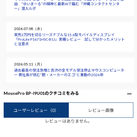
由 “ゆいまーる”の精神と最新AIで臨む「沖縄コンタクトセンタ
ー」潜入ルポ
2026.07.08（水）
実売2万円を切るリーズナブルな15.6型モバイルディスプレイ
「ProLite P1671HSC-B1J」実機レビュー 試して分かったメリット
と注意点
2026.05.11（月）
過去最高の受注急増と苦渋の全モデル受注停止――マウスコンピュータ
ー 軣社長が挑む“脱・メーカーのエゴ”と激動の2026年
MousePro BP-I9U01のクチコミをみる
ユーザーレビュー
（0）
レビュー画像
レビューはありません。