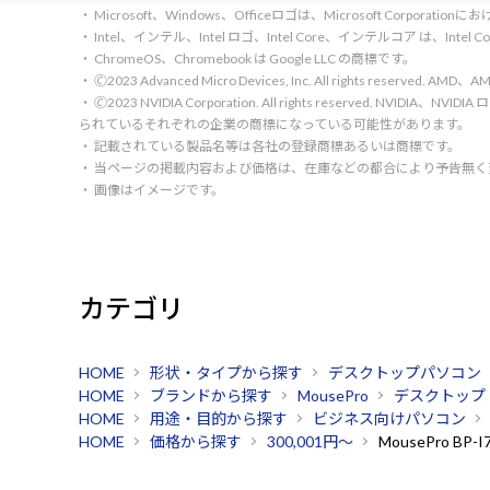
・ Microsoft、Windows、Officeロゴは、Microsoft Corpora
・ Intel、インテル、Intel ロゴ、Intel Core、インテルコア は、Inte
・ ChromeOS、Chromebook は Google LLC の商標です。
・ 🄫2023 Advanced Micro Devices, Inc. All rights rese
・ 🄫2023 NVIDIA Corporation. All rights reserve
られているそれぞれの企業の商標になっている可能性があります。
・ 記載されている製品名等は各社の登録商標あるいは商標です。
・ 当ページの掲載内容および価格は、在庫などの都合により予告無
・ 画像はイメージです。
カテゴリ
HOME
形状・タイプから探す
デスクトップパソコン
HOME
ブランドから探す
MousePro
デスクトップ
HOME
用途・目的から探す
ビジネス向けパソコン
HOME
価格から探す
300,001円～
MousePro BP-I