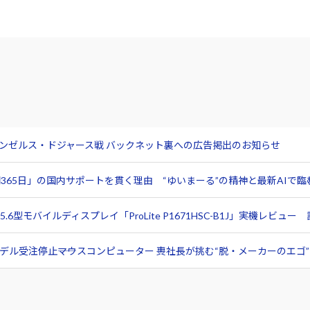
サンゼルス・ドジャース戦 バックネット裏への広告掲出のお知らせ
365日」の国内サポートを貫く理由 “ゆいまーる”の精神と最新AIで
6型モバイルディスプレイ「ProLite P1671HSC-B1J」実機レビ
ル受注停止――マウスコンピューター 軣社長が挑む“脱・メーカーのエゴ”と