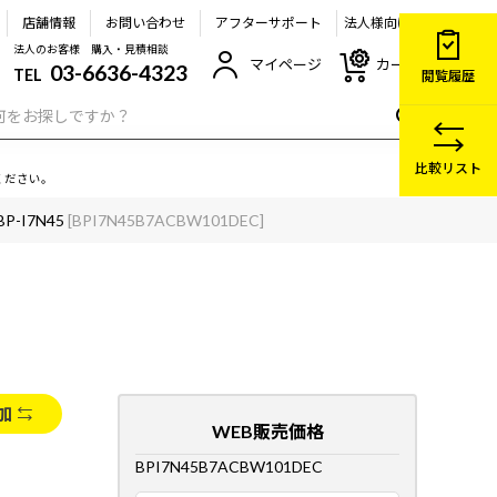
店舗情報
お問い合わせ
アフターサポート
法人様向け
法人のお客様 購入・見積相談
マイページ
カート
03-6636-4323
TEL
閲覧履歴
比較リスト
ください。
BP-I7N45
[BPI7N45B7ACBW101DEC]
加
WEB販売価格
BPI7N45B7ACBW101DEC