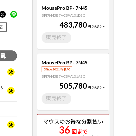
MousePro BP-I7N45
BPI7N45B7ACBW101DEC
483,780
応
円
(税込)
～
販売終了
る
MousePro BP-I7N45
Office 2021 搭載PC
BPI7N45B7ACBW101AEC
505,780
ッサ
円
(税込)
～
販売終了
マウスのお得な分割払い
36
回まで