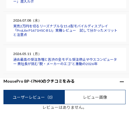
ー」潜入ルポ
2026.07.08（水）
実売2万円を切るリーズナブルな15.6型モバイルディスプレイ
「ProLite P1671HSC-B1J」実機レビュー 試して分かったメリット
と注意点
2026.05.11（月）
過去最高の受注急増と苦渋の全モデル受注停止――マウスコンピュータ
ー 軣社長が挑む“脱・メーカーのエゴ”と激動の2026年
MousePro BP-I7N40のクチコミをみる
ユーザーレビュー
（0）
レビュー画像
レビューはありません。