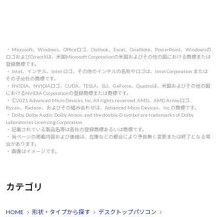
・ Microsoft、Windows、Officeロゴ、Outlook、Excel、OneNote、PowerPoint、Windowsの
ロゴおよびDirectXは、米国Microsoft Corporationの米国およびその他の国における商標または
登録商標です。
・ Intel、インテル、Intel ロゴ、その他のインテルの名称やロゴは、Intel Corporation または
その子会社の商標です。
・ NVIDIA、NVIDIAロゴ、CUDA、TESLA、SLI、GeForce、Quadroは、米国およびその他の国
におけるNVIDIA Corporationの登録商標または商標です。
・ 🄫2021 Advanced Micro Devices, Inc. All rights reserved. AMD、AMD Arrowロゴ、
Ryzen、Radeon、およびその組み合わせは、Advanced Micro Devices、Inc.の商標です。
・ Dolby, Dolby Audio, Dolby Atmos, and the double-D symbol are trademarks of Dolby
Laboratories Licensing Corporation.
・ 記載されている製品名等は各社の登録商標あるいは商標です。
・ 当ページの掲載内容および価格は、在庫などの都合により予告無く変更または終了となる場
合があります。
・ 画像はイメージです。
カテゴリ
HOME
形状・タイプから探す
デスクトップパソコン