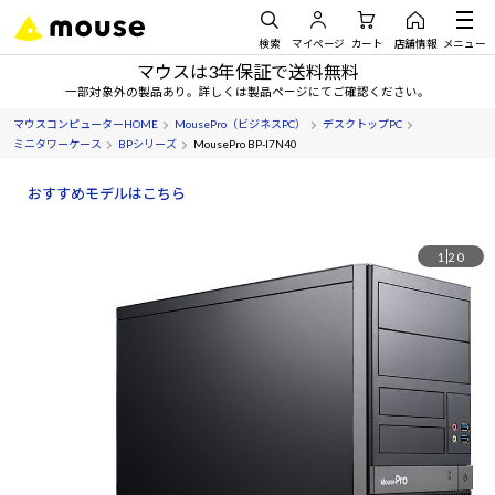
検索
マイページ
カート
店舗情報
メニュー
マウスは3年保証で送料無料
一部対象外の製品あり。詳しくは製品ページにてご確認ください。
マウスコンピューターHOME
MousePro（ビジネスPC）
デスクトップPC
ミニタワーケース
BPシリーズ
MousePro BP-I7N40
おすすめモデルはこちら
1
20