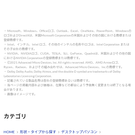
・ Microsoft、Windows、Officeロゴ、Outlook、Excel、OneNote、PowerPoint、Windowsの
ロゴおよびDirectXは、米国Microsoft Corporationの米国およびその他の国における商標または
登録商標です。
・ Intel、インテル、Intel ロゴ、その他のインテルの名称やロゴは、Intel Corporation または
その子会社の商標です。
・ NVIDIA、NVIDIAロゴ、CUDA、TESLA、SLI、GeForce、Quadroは、米国およびその他の国
におけるNVIDIA Corporationの登録商標または商標です。
・ 🄫2021 Advanced Micro Devices, Inc. All rights reserved. AMD、AMD Arrowロゴ、
Ryzen、Radeon、およびその組み合わせは、Advanced Micro Devices、Inc.の商標です。
・ Dolby, Dolby Audio, Dolby Atmos, and the double-D symbol are trademarks of Dolby
Laboratories Licensing Corporation.
・ 記載されている製品名等は各社の登録商標あるいは商標です。
・ 当ページの掲載内容および価格は、在庫などの都合により予告無く変更または終了となる場
合があります。
・ 画像はイメージです。
カテゴリ
HOME
形状・タイプから探す
デスクトップパソコン