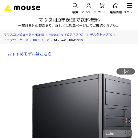
検索
マイページ
カート
店舗情報
メニュー
マウスは3年保証で送料無料
一部対象外の製品あり。詳しくは製品ページにてご確認ください。
マウスコンピューターHOME
MousePro（ビジネスPC）
デスクトップPC
ミニタワーケース
BPシリーズ
MousePro BP-I5N10
おすすめモデルはこちら
1
20