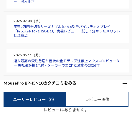
ー」潜入ルポ
2026.07.08（水）
実売2万円を切るリーズナブルな15.6型モバイルディスプレイ
「ProLite P1671HSC-B1J」実機レビュー 試して分かったメリット
と注意点
2026.05.11（月）
過去最高の受注急増と苦渋の全モデル受注停止――マウスコンピュータ
ー 軣社長が挑む“脱・メーカーのエゴ”と激動の2026年
MousePro BP-I5N10のクチコミをみる
ユーザーレビュー
（0）
レビュー画像
レビューはありません。