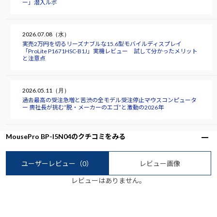
ー」潜入ルポ
2026.07.08（水）
実売2万円を切るリーズナブルな15.6型モバイルディスプレイ
「ProLite P1671HSC-B1J」実機レビュー 試して分かったメリット
と注意点
2026.05.11（月）
過去最高の受注急増と苦渋の全モデル受注停止――マウスコンピュータ
ー 軣社長が挑む“脱・メーカーのエゴ”と激動の2026年
MousePro BP-I5N04のクチコミをみる
ユーザーレビュー
（0）
レビュー画像
レビューはありません。