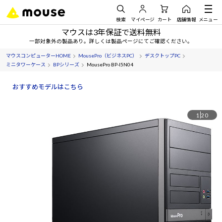
検索
マイページ
カート
店舗情報
メニュー
マウスは3年保証で送料無料
一部対象外の製品あり。詳しくは製品ページにてご確認ください。
マウスコンピューターHOME
MousePro（ビジネスPC）
デスクトップPC
ミニタワーケース
BPシリーズ
MousePro BP-I5N04
おすすめモデルはこちら
1
20