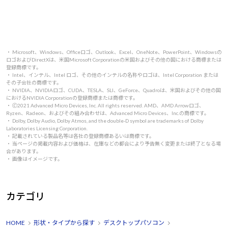
・ Microsoft、Windows、Officeロゴ、Outlook、Excel、OneNote、PowerPoint、Windowsの
ロゴおよびDirectXは、米国Microsoft Corporationの米国およびその他の国における商標または
登録商標です。
・ Intel、インテル、Intel ロゴ、その他のインテルの名称やロゴは、Intel Corporation または
その子会社の商標です。
・ NVIDIA、NVIDIAロゴ、CUDA、TESLA、SLI、GeForce、Quadroは、米国およびその他の国
におけるNVIDIA Corporationの登録商標または商標です。
・ 🄫2021 Advanced Micro Devices, Inc. All rights reserved. AMD、AMD Arrowロゴ、
Ryzen、Radeon、およびその組み合わせは、Advanced Micro Devices、Inc.の商標です。
・ Dolby, Dolby Audio, Dolby Atmos, and the double-D symbol are trademarks of Dolby
Laboratories Licensing Corporation.
・ 記載されている製品名等は各社の登録商標あるいは商標です。
・ 当ページの掲載内容および価格は、在庫などの都合により予告無く変更または終了となる場
合があります。
・ 画像はイメージです。
カテゴリ
HOME
形状・タイプから探す
デスクトップパソコン