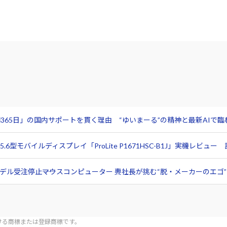
365日」の国内サポートを貫く理由 “ゆいまーる”の精神と最新AIで
6型モバイルディスプレイ「ProLite P1671HSC-B1J」実機レビ
ル受注停止――マウスコンピューター 軣社長が挑む“脱・メーカーのエゴ”と
tionにおける商標または登録商標です。