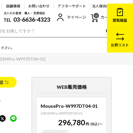
店舗情報
お問い合わせ
アフターサポート
法人様向け
法人のお客様 購入・見積相談
マイページ
カート
03-6636-4323
TEL
閲覧履歴
比較リスト
ください。
401MPro-W997DT04-01]
加
WEB販売価格
1
MousePro-W997DT04-01
2401MPro-W997DT04-01
296,780
円
(税込)
～