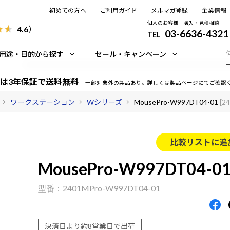
初めての方へ
ご利用ガイド
メルマガ登録
企業情報
個人のお客様 購入・見積相談
4.6
）
03-6636-4321
TEL
用途・目的から探す
セール・キャンペーン
は3年保証で送料無料
一部対象外の製品あり。詳しくは製品ページにてご確認
ワークステーション
Wシリーズ
MousePro-W997DT04-01
[2
比較リストに追
MousePro-W997DT04-0
2401MPro-W997DT04-01
決済日より約8営業日で出荷