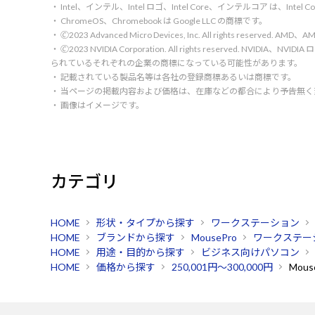
・ Intel、インテル、Intel ロゴ、Intel Core、インテルコア は、Inte
・ ChromeOS、Chromebook は Google LLC の商標です。
・ 🄫2023 Advanced Micro Devices, Inc. All rights rese
・ 🄫2023 NVIDIA Corporation. All rights reserve
られているそれぞれの企業の商標になっている可能性があります。
・ 記載されている製品名等は各社の登録商標あるいは商標です。
・ 当ページの掲載内容および価格は、在庫などの都合により予告無
・ 画像はイメージです。
カテゴリ
HOME
形状・タイプから探す
ワークステーション
HOME
ブランドから探す
MousePro
ワークステー
HOME
用途・目的から探す
ビジネス向けパソコン
HOME
価格から探す
250,001円～300,000円
Mous