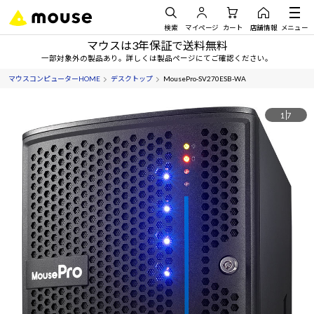
検索
マイページ
カート
店舗情報
メニュー
マウスは3年保証で送料無料
一部対象外の製品あり。詳しくは製品ページにてご確認ください。
マウスコンピューターHOME
デスクトップ
MousePro-SV270ESB-WA
1
7