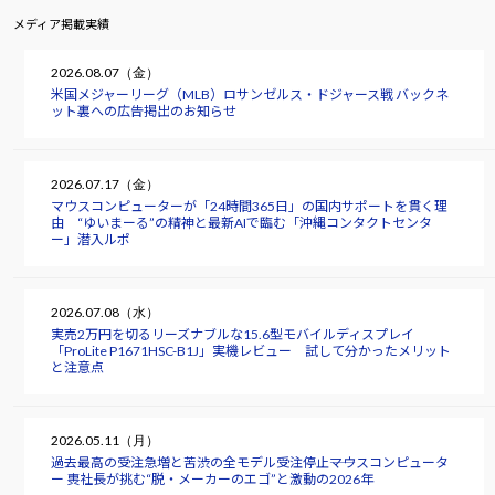
メディア掲載実績
2026.08.07（金）
米国メジャーリーグ（MLB）ロサンゼルス・ドジャース戦 バックネ
ット裏への広告掲出のお知らせ
2026.07.17（金）
マウスコンピューターが「24時間365日」の国内サポートを貫く理
由 “ゆいまーる”の精神と最新AIで臨む「沖縄コンタクトセンタ
ー」潜入ルポ
2026.07.08（水）
実売2万円を切るリーズナブルな15.6型モバイルディスプレイ
「ProLite P1671HSC-B1J」実機レビュー 試して分かったメリット
と注意点
2026.05.11（月）
過去最高の受注急増と苦渋の全モデル受注停止――マウスコンピュータ
ー 軣社長が挑む“脱・メーカーのエゴ”と激動の2026年