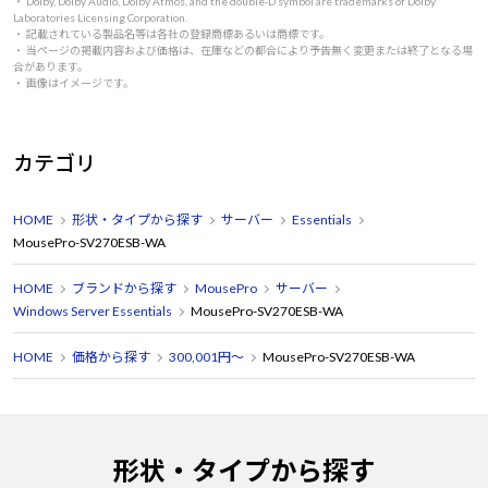
・ Dolby, Dolby Audio, Dolby Atmos, and the double-D symbol are trademarks of Dolby
Laboratories Licensing Corporation.
・ 記載されている製品名等は各社の登録商標あるいは商標です。
・ 当ページの掲載内容および価格は、在庫などの都合により予告無く変更または終了となる場
合があります。
・ 画像はイメージです。
カテゴリ
HOME
形状・タイプから探す
サーバー
Essentials
MousePro-SV270ESB-WA
HOME
ブランドから探す
MousePro
サーバー
Windows Server Essentials
MousePro-SV270ESB-WA
HOME
価格から探す
300,001円～
MousePro-SV270ESB-WA
形状・タイプから探す