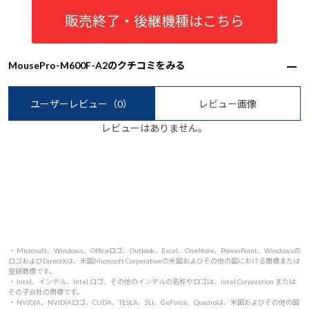
販売終了・後継機種はこちら
MousePro-M600F-A2のクチコミをみる
ユーザーレビュー
（0）
レビュー画像
レビューはありません。
・ Microsoft、Windows、Officeロゴ、Outlook、Excel、OneNote、PowerPoint、Windowsの
ロゴおよびDirectXは、米国Microsoft Corporationの米国およびその他の国における商標または
登録商標です。
・ Intel、インテル、Intel ロゴ、その他のインテルの名称やロゴは、Intel Corporation または
その子会社の商標です。
・ NVIDIA、NVIDIAロゴ、CUDA、TESLA、SLI、GeForce、Quadroは、米国およびその他の国