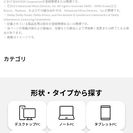
におけるNVIDIA Corporationの登録商標または商標です。
・ 🄫2021 Advanced Micro Devices, Inc. All rights reserved. AMD、AMD Arrowロゴ、
Ryzen、Radeon、およびその組み合わせは、Advanced Micro Devices、Inc.の商標です。
・ Dolby, Dolby Audio, Dolby Atmos, and the double-D symbol are trademarks of Dolby
Laboratories Licensing Corporation.
・ 記載されている製品名等は各社の登録商標あるいは商標です。
・ 当ページの掲載内容および価格は、在庫などの都合により予告無く変更または終了となる場
合があります。
・ 画像はイメージです。
カテゴリ
形状・タイプから探す
デスクトップPC
ノートPC
タブレットPC