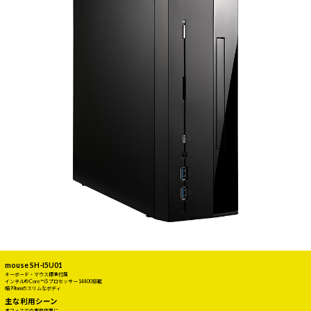
mouse SH-I5U01
キーボード・マウス標準付属
インテル® Core™ i5 プロセッサー 14400搭載
幅99mmのスリムなボディ
主な利用シーン
オフィスでの事務作業に