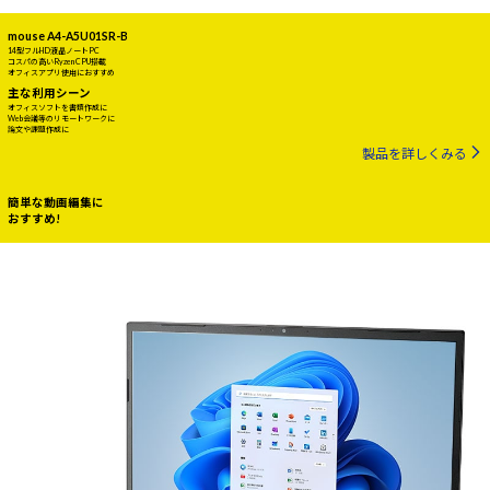
mouse A4-A5U01SR-B
14型フルHD液晶ノートPC
コスパの高いRyzen CPU搭載
オフィスアプリ使用におすすめ
主な利用シーン
オフィスソフトを書類作成に
Web会議等のリモートワークに
論文や課題作成に
製品を詳しくみる
簡単な動画編集に
おすすめ!