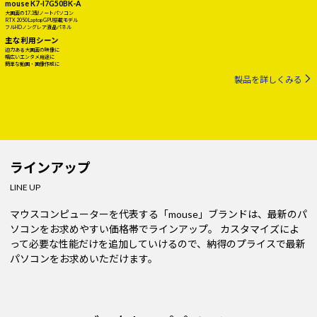
mouse K7-I7G50BK-A
大画面の17.3型ノートパソコン
RTX 2050 Laptop GPU搭載モデル
フルHDノングレア液晶パネル
主な利用シーン
迫力ある大画面の映像に
幅広いエンタメ用途に
簡単な動画・画像作成に
製品を詳しくみる
ラインアップ
LINE UP
マウスコンピューターを代表する「mouse」ブランドは、最新のパ
ソコンをお求めやすい価格帯でラインアップ。
カスタマイズによ
って必要な性能だけを追加していけるので、納得のプライスで最新
パソコンをお求めいただけます。