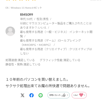
OS：Windows 11 Home 64ビット
RMS099
年代:
50代
性別:
男性
以前にマウスコンピューター製品をご購入されたことは
ありますか？:
いいえ
最も使用する用途（一般・ビジネス）:
インターネット閲
覧
最も使用する用途（ゲーム）:
ロールプレイング
（MMORPG・MORPG）
最も使用する用途（クリエイティブ）:
クリエイティブは
しない
処理速度
:満足している
グラフィック性能
:満足している
静音性・発熱
:満足している
１０年前のパソコンを買い替えました。
サクサク処理出来てお魔の所快適で問題ありません。
参考になった
0
Like!
0