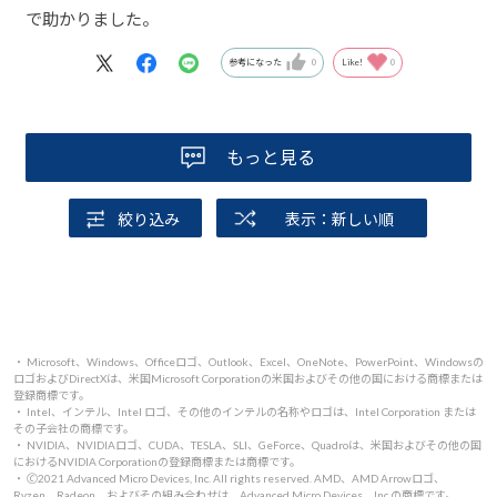
で助かりました。
参考になった
0
Like!
0
もっと見る
絞り込み
表示：新しい順
・ Microsoft、Windows、Officeロゴ、Outlook、Excel、OneNote、PowerPoint、Windowsの
ロゴおよびDirectXは、米国Microsoft Corporationの米国およびその他の国における商標または
登録商標です。
・ Intel、インテル、Intel ロゴ、その他のインテルの名称やロゴは、Intel Corporation または
その子会社の商標です。
・ NVIDIA、NVIDIAロゴ、CUDA、TESLA、SLI、GeForce、Quadroは、米国およびその他の国
におけるNVIDIA Corporationの登録商標または商標です。
・ 🄫2021 Advanced Micro Devices, Inc. All rights reserved. AMD、AMD Arrowロゴ、
Ryzen、Radeon、およびその組み合わせは、Advanced Micro Devices、Inc.の商標です。