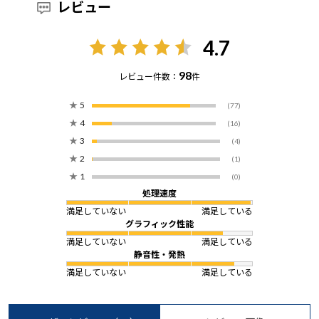
レビュー
4.7
98
レビュー件数：
件
★
5
(77)
★
4
(16)
★
3
(4)
★
2
(1)
★
1
(0)
処理速度
満足していない
満足している
グラフィック性能
満足していない
満足している
静音性・発熱
満足していない
満足している