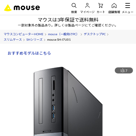
検索
マイページ
カート
店舗情報
メニュー
マウスは3年保証で送料無料
一部対象外の製品あり。詳しくは製品ページにてご確認ください。
マウスコンピューターHOME
mouse（一般向けPC）
デスクトップPC
スリムケース
SHシリーズ
mouse SH-I7U01
おすすめモデルはこちら
1
17