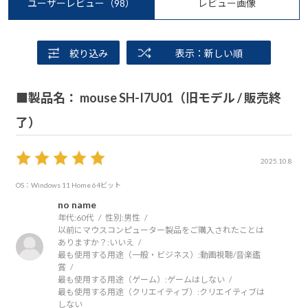
ユーザーレビュー
（98）
レビュー画像
絞り込み
表示：新しい順
■製品名： mouse SH-I7U01（旧モデル / 販売終
了）
2025.10.8
OS：Windows 11 Home 64ビット
no name
年代:
60代
性別:
男性
以前にマウスコンピューター製品をご購入されたことは
ありますか？:
いいえ
最も使用する用途（一般・ビジネス）:
動画視聴/音楽鑑
賞
最も使用する用途（ゲーム）:
ゲームはしない
最も使用する用途（クリエイティブ）:
クリエイティブは
しない