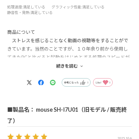
処理速度
:満足している
グラフィック性能
:満足している
静音性・発熱
:満足している
商品について
ストレスを感じることなく動画の視聴等をすることがで
きています。当然のことですが、１０年余り前から使用し
てきたPCと比べると起動をはじめとする処理のスピードが
速いので驚いているところです。
続きを読む
サービスについて
旧PCから新PCへのoutlookメール履歴の引継ぎ（2010 →
参考になった
0
Like!
0
2024)の方法をメールで問い合わせたところ、わかりやすい
回答をいただき、無事引継ぎができました。
■製品名： mouse SH-I7U01（旧モデル / 販売終
了）
2025.10.6