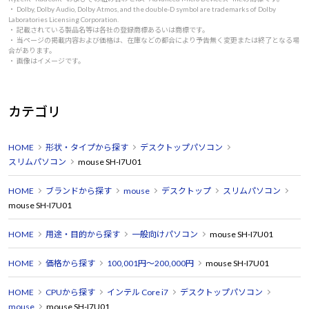
・ Dolby, Dolby Audio, Dolby Atmos, and the double-D symbol are trademarks of Dolby
Laboratories Licensing Corporation.
・ 記載されている製品名等は各社の登録商標あるいは商標です。
・ 当ページの掲載内容および価格は、在庫などの都合により予告無く変更または終了となる場
合があります。
・ 画像はイメージです。
カテゴリ
HOME
形状・タイプから探す
デスクトップパソコン
スリムパソコン
mouse SH-I7U01
HOME
ブランドから探す
mouse
デスクトップ
スリムパソコン
mouse SH-I7U01
HOME
用途・目的から探す
一般向けパソコン
mouse SH-I7U01
HOME
価格から探す
100,001円～200,000円
mouse SH-I7U01
HOME
CPUから探す
インテル Core i7
デスクトップパソコン
mouse
mouse SH-I7U01