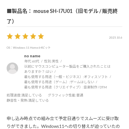
■製品名： mouse SH-I7U01（旧モデル / 販売終
了）
2025.10.6
OS：Windows 11 Home 64ビット
no name
年代:
60代
性別:
男性
以前にマウスコンピューター製品をご購入されたことは
ありますか？:
はい
最も使用する用途（一般・ビジネス）:
オフィスソフト
最も使用する用途（ゲーム）:
ゲームはしない
最も使用する用途（クリエイティブ）:
音楽制作 / DTM
処理速度
:満足している
グラフィック性能
:普通
静音性・発熱
:満足している
申し込み時点での組み立て予定日通りでスムーズに受け取
りができました。Windows11への切り替えが迫っていたの