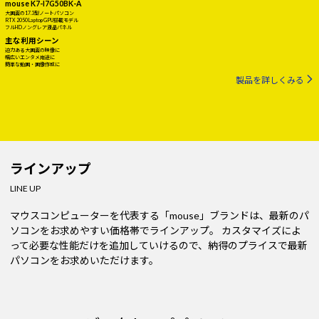
mouse K7-I7G50BK-A
大画面の17.3型ノートパソコン
RTX 2050 Laptop GPU搭載モデル
フルHDノングレア液晶パネル
主な利用シーン
迫力ある大画面の映像に
幅広いエンタメ用途に
簡単な動画・画像作成に
製品を詳しくみる
ラインアップ
LINE UP
マウスコンピューターを代表する「mouse」ブランドは、最新のパ
ソコンをお求めやすい価格帯でラインアップ。
カスタマイズによ
って必要な性能だけを追加していけるので、納得のプライスで最新
パソコンをお求めいただけます。