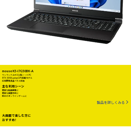
mouse K5-I7G50BK-A
ワンランク上の15.6型ノートPC
RTX 3050 Laptop GPU搭載モデル
広視野角液晶パネル採用
主な利用シーン
簡単な動画編集に
簡単な画像作成に
軽めのオンラインゲームに
製品を詳しくみる
大画面で楽しむ方に
おすすめ!