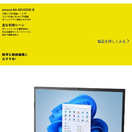
mouse A4-A5U01SR-B
14型フルHD液晶ノートPC
コスパの高いRyzen CPU搭載
オフィスアプリ使用におすすめ
主な利用シーン
オフィスソフトを書類作成に
Web会議等のリモートワークに
論文や課題作成に
製品を詳しくみる
簡単な動画編集に
おすすめ!