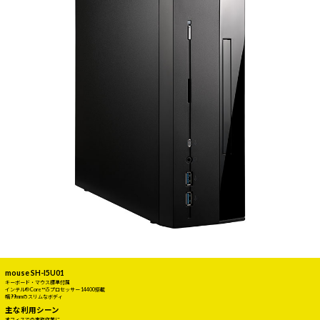
mouse SH-I5U01
キーボード・マウス標準付属
インテル® Core™ i5 プロセッサー 14400搭載
幅99mmのスリムなボディ
主な利用シーン
オフィスでの事務作業に