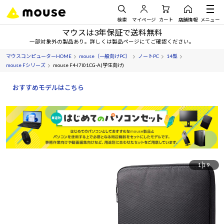
検索
マイページ
カート
店舗情報
メニュー
マウスは3年保証で送料無料
一部対象外の製品あり。詳しくは製品ページにてご確認ください。
マウスコンピューターHOME
mouse（一般向けPC）
ノートPC
14型
mouse Fシリーズ
mouse F4-I7I01CG-A(学生向け)
おすすめモデルはこちら
1
19