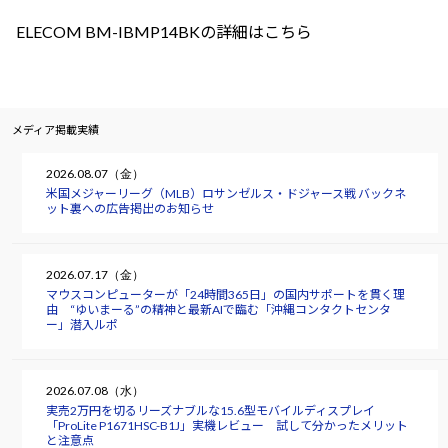
ELECOM BM-IBMP14BKの詳細はこちら
メディア掲載実績
2026.08.07（金）
米国メジャーリーグ（MLB）ロサンゼルス・ドジャース戦 バックネ
ット裏への広告掲出のお知らせ
2026.07.17（金）
マウスコンピューターが「24時間365日」の国内サポートを貫く理
由 “ゆいまーる”の精神と最新AIで臨む「沖縄コンタクトセンタ
ー」潜入ルポ
2026.07.08（水）
実売2万円を切るリーズナブルな15.6型モバイルディスプレイ
「ProLite P1671HSC-B1J」実機レビュー 試して分かったメリット
と注意点