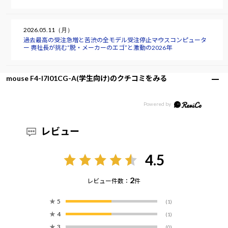
2026.05.11（月）
過去最高の受注急増と苦渋の全モデル受注停止――マウスコンピュータ
ー 軣社長が挑む“脱・メーカーのエゴ”と激動の2026年
mouse F4-I7I01CG-A(学生向け)のクチコミをみる
レビュー
4.5
2
レビュー件数：
件
★
5
(1)
★
4
(1)
★
3
(0)