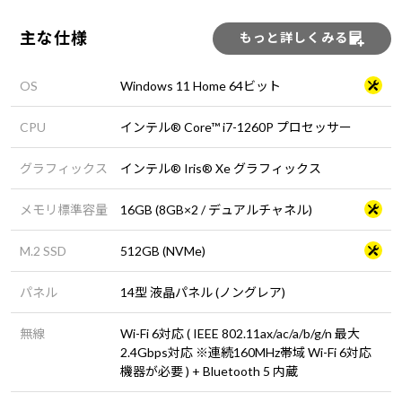
主な仕様
もっと詳しくみる
OS
Windows 11 Home 64ビット
CPU
インテル® Core™ i7-1260P プロセッサー
グラフィックス
インテル® Iris® Xe グラフィックス
メモリ標準容量
16GB (8GB×2 / デュアルチャネル)
M.2 SSD
512GB (NVMe)
パネル
14型 液晶パネル (ノングレア)
無線
Wi-Fi 6対応 ( IEEE 802.11ax/ac/a/b/g/n 最大
2.4Gbps対応 ※連続160MHz帯域 Wi-Fi 6対応
機器が必要 ) + Bluetooth 5 内蔵