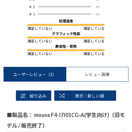
★
2
(0)
★
1
(0)
処理速度
満足していない
満足している
グラフィック性能
満足していない
満足している
静音性・発熱
満足していない
満足している
ユーザーレビュー
（2）
レビュー画像
絞り込み
表示：新しい順
■製品名： mouse F4-I7I01CG-A(学生向け)（旧モ
デル / 販売終了）