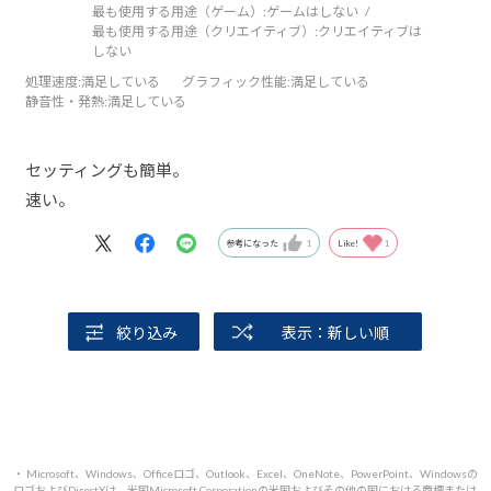
最も使用する用途（ゲーム）:
ゲームはしない
最も使用する用途（クリエイティブ）:
クリエイティブは
しない
処理速度
:満足している
グラフィック性能
:満足している
静音性・発熱
:満足している
セッティングも簡単。
速い。
参考になった
1
Like!
1
絞り込み
表示：新しい順
・ Microsoft、Windows、Officeロゴ、Outlook、Excel、OneNote、PowerPoint、Windowsの
ロゴおよびDirectXは、米国Microsoft Corporationの米国およびその他の国における商標または