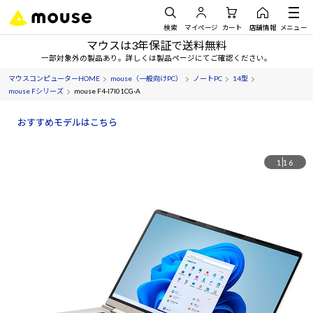
検索
マイページ
カート
店舗情報
メニュー
マウスは3年保証で送料無料
一部対象外の製品あり。詳しくは製品ページにてご確認ください。
マウスコンピューターHOME
mouse（一般向けPC）
ノートPC
14型
mouse Fシリーズ
mouse F4-I7I01CG-A
おすすめモデルはこちら
1
16