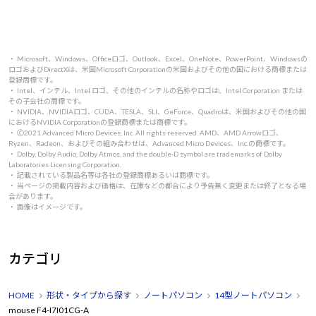
・ Microsoft、Windows、Officeロゴ、Outlook、Excel、OneNote、PowerPoint、Windowsの
ロゴおよびDirectXは、米国Microsoft Corporationの米国およびその他の国における商標または
登録商標です。
・ Intel、インテル、Intel ロゴ、その他のインテルの名称やロゴは、Intel Corporation または
その子会社の商標です。
・ NVIDIA、NVIDIAロゴ、CUDA、TESLA、SLI、GeForce、Quadroは、米国およびその他の国
におけるNVIDIA Corporationの登録商標または商標です。
・ 🄫2021 Advanced Micro Devices, Inc. All rights reserved. AMD、AMD Arrowロゴ、
Ryzen、Radeon、およびその組み合わせは、Advanced Micro Devices、Inc.の商標です。
・ Dolby, Dolby Audio, Dolby Atmos, and the double-D symbol are trademarks of Dolby
Laboratories Licensing Corporation.
・ 記載されている製品名等は各社の登録商標あるいは商標です。
・ 当ページの掲載内容および価格は、在庫などの都合により予告無く変更または終了となる場
合があります。
・ 画像はイメージです。
カテゴリ
HOME
形状・タイプから探す
ノートパソコン
14型ノートパソコン
mouse F4-I7I01CG-A