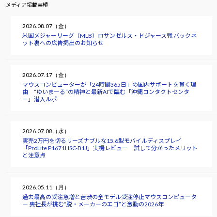
メディア掲載実績
2026.08.07（金）
米国メジャーリーグ（MLB）ロサンゼルス・ドジャース戦 バックネ
ット裏への広告掲出のお知らせ
2026.07.17（金）
マウスコンピューターが「24時間365日」の国内サポートを貫く理
由 “ゆいまーる”の精神と最新AIで臨む「沖縄コンタクトセンタ
ー」潜入ルポ
2026.07.08（水）
実売2万円を切るリーズナブルな15.6型モバイルディスプレイ
「ProLite P1671HSC-B1J」実機レビュー 試して分かったメリット
と注意点
2026.05.11（月）
過去最高の受注急増と苦渋の全モデル受注停止――マウスコンピュータ
ー 軣社長が挑む“脱・メーカーのエゴ”と激動の2026年