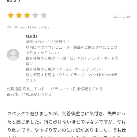
2024.12.10
OS：Windows 11 Home 64ビット
tisida
年代:
70代～
性別:
男性
以前にマウスコンピューター製品をご購入されたことは
ありますか？:
はい
最も使用する用途（一般・ビジネス）:
インターネット閲
覧
最も使用する用途（ゲーム）:
ゲームはしない
最も使用する用途（クリエイティブ）:
Web制作 / Webデ
ザイン
処理速度
:満足している
グラフィック性能
:満足している
静音性・発熱
:満足している
スペックで選びましたが、到着後重さに気付き、失敗だっ
たと感じました。持ち歩けないほどではないですが、やは
り重いです。やっぱり安いのには訳がありました。でも仕