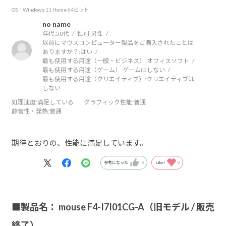
OS：Windows 11 Home 64ビット
no name
年代:
50代
性別:
男性
以前にマウスコンピューター製品をご購入されたことは
ありますか？:
はい
最も使用する用途（一般・ビジネス）:
オフィスソフト
最も使用する用途（ゲーム）:
ゲームはしない
最も使用する用途（クリエイティブ）:
クリエイティブは
しない
処理速度
:満足している
グラフィック性能
:普通
静音性・発熱
:普通
期待とおりの、性能に満足しています。
参考になった
0
Like!
0
■製品名： mouse F4-I7I01CG-A（旧モデル / 販売
終了）