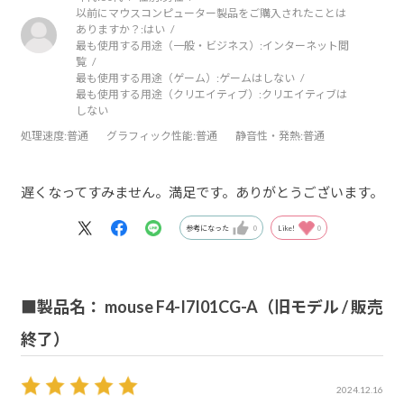
以前にマウスコンピューター製品をご購入されたことは
ありますか？:
はい
最も使用する用途（一般・ビジネス）:
インターネット閲
覧
最も使用する用途（ゲーム）:
ゲームはしない
最も使用する用途（クリエイティブ）:
クリエイティブは
しない
処理速度
:普通
グラフィック性能
:普通
静音性・発熱
:普通
遅くなってすみません。満足です。ありがとうございます。
参考になった
0
Like!
0
■製品名： mouse F4-I7I01CG-A（旧モデル / 販売
終了）
2024.12.16