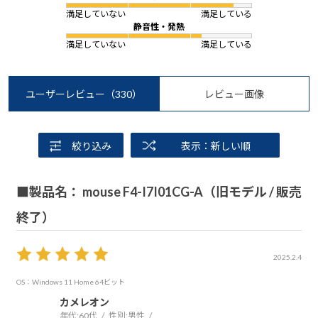
満足していない
満足している
静音性・発熱
満足していない
満足している
ユーザーレビュー
（330）
レビュー画像
絞り込み
表示：新しい順
■製品名： mouse F4-I7I01CG-A（旧モデル / 販売
終了）
2025.2.4
OS：Windows 11 Home 64ビット
カメレオン
年代:
60代
性別:
男性