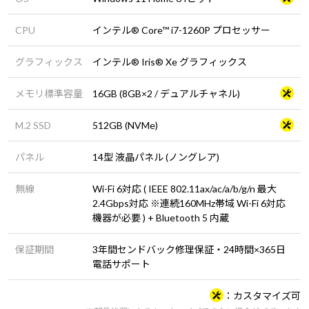
CPU
インテル® Core™ i7-1260P プロセッサー
グラフィックス
インテル® Iris® Xe グラフィックス
メモリ標準容量
16GB (8GB×2 / デュアルチャネル)
M.2 SSD
512GB (NVMe)
パネル
14型 液晶パネル (ノングレア)
無線
Wi-Fi 6対応 ( IEEE 802.11ax/ac/a/b/g/n 最大
2.4Gbps対応 ※連続160MHz帯域 Wi-Fi 6対応
機器が必要 ) + Bluetooth 5 内蔵
保証期間
3年間センドバック修理保証・24時間×365日
電話サポート
カスタマイズ可