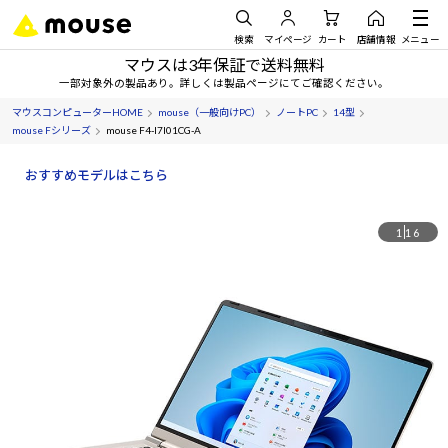
検索
マイページ
カート
店舗情報
メニュー
マウスは3年保証で送料無料
一部対象外の製品あり。詳しくは製品ページにてご確認ください。
マウスコンピューターHOME
mouse（一般向けPC）
ノートPC
14型
mouse Fシリーズ
mouse F4-I7I01CG-A
おすすめモデルはこちら
1
16