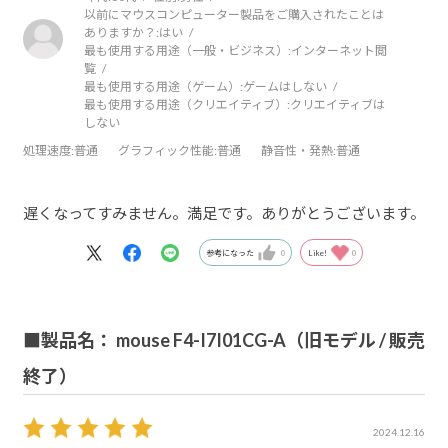
以前にマウスコンピューター製品をご購入されたことは
ありますか？:
はい
最も使用する用途（一般・ビジネス）:
インターネット閲
覧
最も使用する用途（ゲーム）:
ゲームはしない
最も使用する用途（クリエイティブ）:
クリエイティブは
しない
処理速度
:普通
グラフィック性能
:普通
静音性・発熱
:普通
遅くなってすみません。満足です。ありがとうございます。
参考になった
0
Like!
0
■製品名： mouse F4-I7I01CG-A（旧モデル / 販売
終了）
2024.12.16