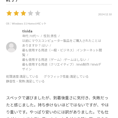
2024.12.10
OS：Windows 11 Home 64ビット
tisida
年代:
70代～
性別:
男性
以前にマウスコンピューター製品をご購入されたことは
ありますか？:
はい
最も使用する用途（一般・ビジネス）:
インターネット閲
覧
最も使用する用途（ゲーム）:
ゲームはしない
最も使用する用途（クリエイティブ）:
Web制作 / Webデ
ザイン
処理速度
:満足している
グラフィック性能
:満足している
静音性・発熱
:満足している
スペックで選びましたが、到着後重さに気付き、失敗だっ
たと感じました。持ち歩けないほどではないですが、やは
り重いです。やっぱり安いのには訳がありました。でも仕