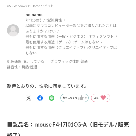
OS：Windows 11 Home 64ビット
no name
年代:
50代
性別:
男性
以前にマウスコンピューター製品をご購入されたことは
ありますか？:
はい
最も使用する用途（一般・ビジネス）:
オフィスソフト
最も使用する用途（ゲーム）:
ゲームはしない
最も使用する用途（クリエイティブ）:
クリエイティブは
しない
処理速度
:満足している
グラフィック性能
:普通
静音性・発熱
:普通
期待とおりの、性能に満足しています。
参考になった
0
Like!
0
■製品名： mouse F4-I7I01CG-A（旧モデル / 販売
終了）