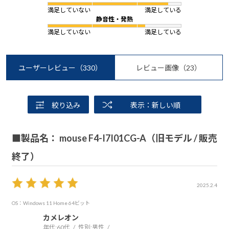
満足していない
満足している
静音性・発熱
満足していない
満足している
ユーザーレビュー
（330）
レビュー画像
（23）
絞り込み
表示：新しい順
■製品名： mouse F4-I7I01CG-A（旧モデル / 販売
終了）
2025.2.4
OS：Windows 11 Home 64ビット
カメレオン
年代:
60代
性別:
男性