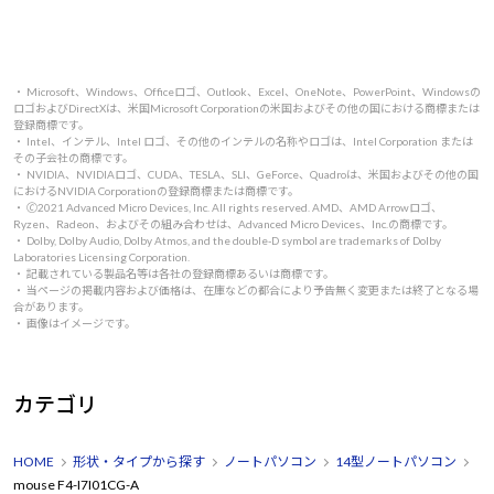
・ Microsoft、Windows、Officeロゴ、Outlook、Excel、OneNote、PowerPoint、Windowsの
ロゴおよびDirectXは、米国Microsoft Corporationの米国およびその他の国における商標または
登録商標です。
・ Intel、インテル、Intel ロゴ、その他のインテルの名称やロゴは、Intel Corporation または
その子会社の商標です。
・ NVIDIA、NVIDIAロゴ、CUDA、TESLA、SLI、GeForce、Quadroは、米国およびその他の国
におけるNVIDIA Corporationの登録商標または商標です。
・ 🄫2021 Advanced Micro Devices, Inc. All rights reserved. AMD、AMD Arrowロゴ、
Ryzen、Radeon、およびその組み合わせは、Advanced Micro Devices、Inc.の商標です。
・ Dolby, Dolby Audio, Dolby Atmos, and the double-D symbol are trademarks of Dolby
Laboratories Licensing Corporation.
・ 記載されている製品名等は各社の登録商標あるいは商標です。
・ 当ページの掲載内容および価格は、在庫などの都合により予告無く変更または終了となる場
合があります。
・ 画像はイメージです。
カテゴリ
HOME
形状・タイプから探す
ノートパソコン
14型ノートパソコン
mouse F4-I7I01CG-A