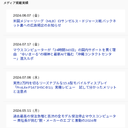
メディア掲載実績
2026.08.07（金）
米国メジャーリーグ（MLB）ロサンゼルス・ドジャース戦 バックネ
ット裏への広告掲出のお知らせ
2026.07.17（金）
マウスコンピューターが「24時間365日」の国内サポートを貫く理
由 “ゆいまーる”の精神と最新AIで臨む「沖縄コンタクトセンタ
ー」潜入ルポ
2026.07.08（水）
実売2万円を切るリーズナブルな15.6型モバイルディスプレイ
「ProLite P1671HSC-B1J」実機レビュー 試して分かったメリット
と注意点
2026.05.11（月）
過去最高の受注急増と苦渋の全モデル受注停止――マウスコンピュータ
ー 軣社長が挑む“脱・メーカーのエゴ”と激動の2026年