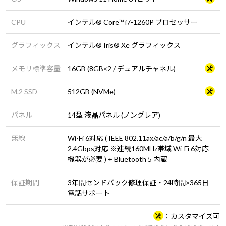
CPU
インテル® Core™ i7-1260P プロセッサー
グラフィックス
インテル® Iris® Xe グラフィックス
メモリ標準容量
16GB (8GB×2 / デュアルチャネル)
M.2 SSD
512GB (NVMe)
パネル
14型 液晶パネル (ノングレア)
無線
Wi-Fi 6対応 ( IEEE 802.11ax/ac/a/b/g/n 最大
2.4Gbps対応 ※連続160MHz帯域 Wi-Fi 6対応
機器が必要 ) + Bluetooth 5 内蔵
保証期間
3年間センドバック修理保証・24時間×365日
電話サポート
カスタマイズ可